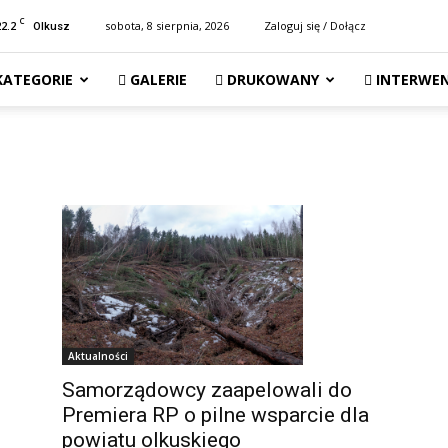
C
22.2
sobota, 8 sierpnia, 2026
Zaloguj się / Dołącz
Olkusz
KATEGORIE
GALERIE
DRUKOWANY
INTERWEN
Aktualności
Samorządowcy zaapelowali do
Premiera RP o pilne wsparcie dla
powiatu olkuskiego