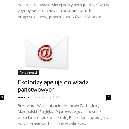
na drogach będzie więcej policyjnych patroli, również
z grupy SPEED. Działania policjantów ruchu
drogowego będą prowadzone głównie w trosce...
Aktualności
Ekolodzy apelują do władz
państwowych
a.n.q.a.
-
26 stycznia 2022
0
1
Bukowno - W imieniu mieszkańców Zachodniej
Małopolski i Zagłębia Dąbrowskiego ale również
wielu ludzi dobrej woli z całej Polski żądamy podjęcia
natychmiastowych działań w zakresie...