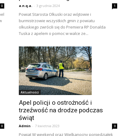
a.n.q.a.
-
3 grudnia 2024
0
1
pel
Powiat Starosta Olkuski oraz wójtowie i
w
burmistrzowie wszystkich gmin z powiatu
olkuskiego zwrócili się do Premiera RP Donalda
Tuska z apelem o pomoc w walce ze...
Aktualności
Apel policji o ostrożność i
trzeźwość na drodze podczas
świąt
Admin
-
7 kwietnia 2023
0
0
Powiat W weekend oraz Wielkanocny poniedziałek