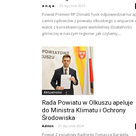
a.n.q.a.
-
25 stycznia 2025
Powiat Premier RP Donald Tusk odpowiedział na a
samorządowców z powiatu olkuskiego o wsparcie 
walce z konsekwencjami wieloletniej działalności
górniczej w naszym regionie: jak czytamy,...
Aktualności
Rada Powiatu w Olkuszu apeluje
do Ministra Klimatu i Ochrony
Środowiska
Admin
-
25 stycznia 2024
Powiat Z inicjatywy Radnego Tomasza Bargieła,