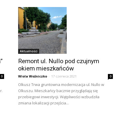
Aktualności
Remont ul. Nullo pod czujnym
”
okiem mieszkańców
Wiola Woźniczko
-
17 czerwca 2021
0
0
Olkusz Trwa gruntowna modernizacja ul. Nullo w
Olkuszu. Mieszkańcy bacznie przyglądają się
r.
przebiegowi inwestycji. Wątpliwości wzbudziła
zmiana lokalizacji przejścia...