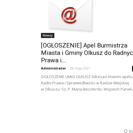
Newsy
[OGŁOSZENIE] Apel Burmistrza
Miasta i Gminy Olkusz do Radny
Prawa i...
Administrator
-
28 maja 2021
OGŁOSZENIE UMiG OLKUSZ Adresaci imienni apelu
Radni Prawa i Sprawiedliwości w Radzie Miejskiej
w Olkuszu: Sz. P. Maria Beszterdo, Wojciech Panek,.
O n