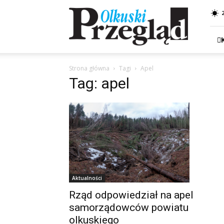
Przegląd
Olkuski
Strona główna
Tagi
Apel
Tag: apel
Aktualności
Rząd odpowiedział na apel
samorządowców powiatu
olkuskiego