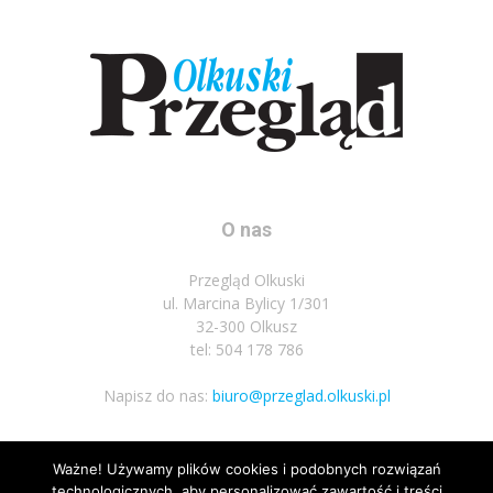
O nas
Przegląd Olkuski
ul. Marcina Bylicy 1/301
32-300 Olkusz
tel: 504 178 786
Napisz do nas:
biuro@przeglad.olkuski.pl
Ważne! Używamy plików cookies i podobnych rozwiązań
Podążaj za nami
technologicznych, aby personalizować zawartość i treści