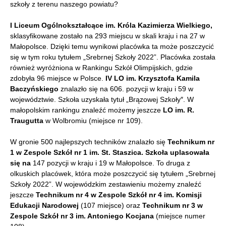
szkoły z terenu naszego powiatu?
I Liceum Ogólnokształcące im. Króla Kazimierza Wielkiego,
sklasyfikowane zostało na 293 miejscu w skali kraju i na 27 w
Małopolsce. Dzięki temu wynikowi placówka ta może poszczycić
się w tym roku tytułem „Srebrnej Szkoły 2022”. Placówka została
również wyróżniona w Rankingu Szkół Olimpijskich, gdzie
zdobyła 96 miejsce w Polsce.
IV LO im. Krzysztofa Kamila
Baczyńskiego
znalazło się na 606. pozycji w kraju i 59 w
województwie. Szkoła uzyskała tytuł „Brązowej Szkoły″. W
małopolskim rankingu znaleźć możemy jeszcze
LO im. R.
Traugutta
w Wolbromiu (miejsce nr 109).
W gronie 500 najlepszych techników znalazło się
Technikum nr
1 w Zespole Szkół nr 1 im. St. Staszica. Szkoła uplasowała
się na
147 pozycji w kraju i 19 w Małopolsce. To druga z
olkuskich placówek, która może poszczycić się tytułem „Srebrnej
Szkoły 2022”. W wojewódzkim zestawieniu możemy znaleźć
jeszcze
Technikum nr 4 w Zespole Szkół nr 4 im. Komisji
Edukacji Narodowej
(107 miejsce) oraz
Technikum nr 3 w
Zespole Szkół nr 3 im. Antoniego Kocjana
(miejsce numer