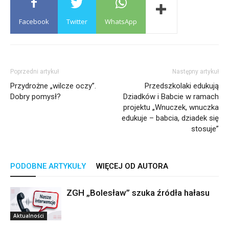
Facebook
Twitter
WhatsApp
Poprzedni artykuł
Następny artykuł
Przydrożne „wilcze oczy”.
Przedszkolaki edukują
Dobry pomysł?
Dziadków i Babcie w ramach
projektu „Wnuczek, wnuczka
edukuje – babcia, dziadek się
stosuje”
PODOBNE ARTYKUŁY
WIĘCEJ OD AUTORA
ZGH „Bolesław” szuka źródła hałasu
Aktualności