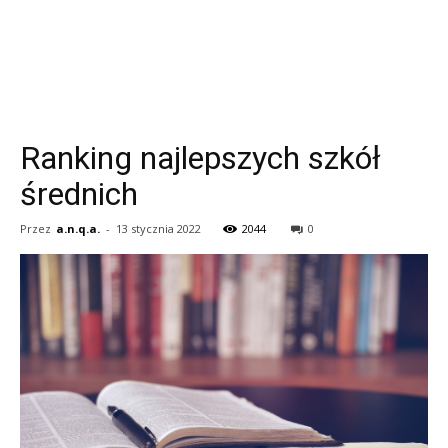
Ranking najlepszych szkół
średnich
Przez
a.n.q.a.
-
13 stycznia 2022
2044
0