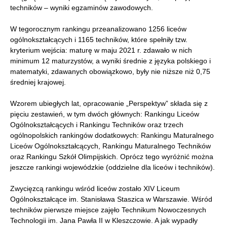
techników – wyniki egzaminów zawodowych.
W tegorocznym rankingu przeanalizowano 1256 liceów
ogólnokształcących i 1165 techników, które spełniły tzw.
kryterium wejścia: maturę w maju 2021 r. zdawało w nich
minimum 12 maturzystów, a wyniki średnie z języka polskiego i
matematyki, zdawanych obowiązkowo, były nie niższe niż 0,75
średniej krajowej.
Wzorem ubiegłych lat, opracowanie „Perspektyw” składa się z
pięciu zestawień, w tym dwóch głównych: Rankingu Liceów
Ogólnokształcących i Rankingu Techników oraz trzech
ogólnopolskich rankingów dodatkowych: Rankingu Maturalnego
Liceów Ogólnokształcących, Rankingu Maturalnego Techników
oraz Rankingu Szkół Olimpijskich. Oprócz tego wyróżnić można
jeszcze rankingi wojewódzkie
(oddzielne dla liceów i techników).
Zwycięzcą rankingu wśród liceów zostało XIV Liceum
Ogólnokształcące im. Stanisława Staszica w Warszawie. Wśród
techników pierwsze miejsce zajęło Technikum Nowoczesnych
Technologii im. Jana Pawła II w Kleszczowie. A jak wypadły