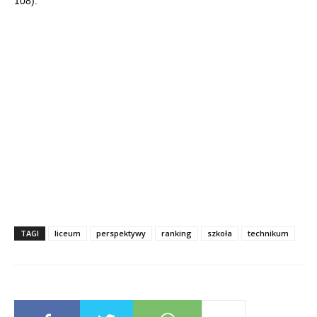
108).
TAGI
liceum
perspektywy
ranking
szkoła
technikum