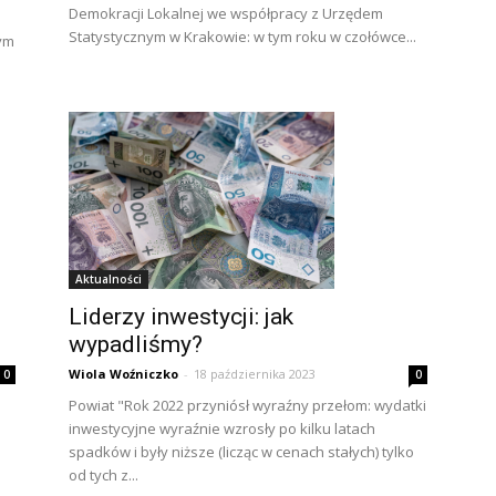
Demokracji Lokalnej we współpracy z Urzędem
Statystycznym w Krakowie: w tym roku w czołówce...
tym
Aktualności
Liderzy inwestycji: jak
wypadliśmy?
Wiola Woźniczko
-
18 października 2023
0
0
Powiat "Rok 2022 przyniósł wyraźny przełom: wydatki
inwestycyjne wyraźnie wzrosły po kilku latach
spadków i były niższe (licząc w cenach stałych) tylko
od tych z...