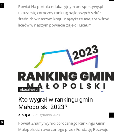
1
Powiat Na portalu edukacyjnym perspektywy.pl
ukazał się coroczny ranking najlepszych szkół
średnich w naszym kraju: najwyższe miejsce wśród
liceów w naszym powiecie zajęło I Liceum...
Aktualności
Kto wygrał w rankingu gmin
Małopolski 2023?
a.n.q.a.
-
21 grudnia 2023
0
0
Powiat Znamy wyniki corocznego Rankingu Gmin
Małopolskich tworzonego przez Fundację Rozwoju