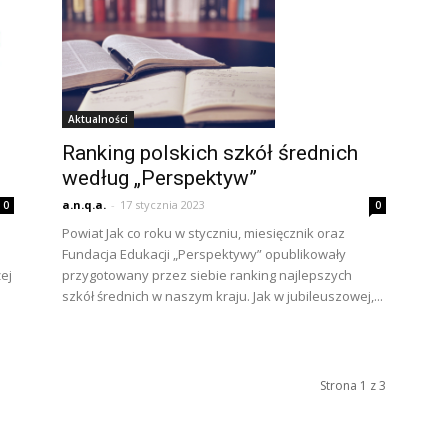
Aktualności
Ranking polskich szkół średnich
według „Perspektyw”
a.n.q.a.
-
17 stycznia 2023
0
0
Powiat Jak co roku w styczniu, miesięcznik oraz
Fundacja Edukacji „Perspektywy” opublikowały
przygotowany przez siebie ranking najlepszych
ej
szkół średnich w naszym kraju. Jak w jubileuszowej,...
Strona 1 z 3