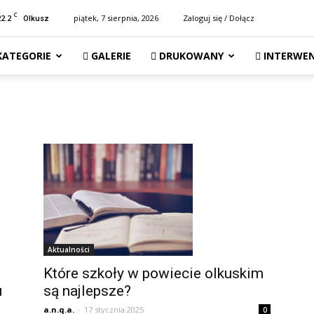
C
22.2
piątek, 7 sierpnia, 2026
Zaloguj się / Dołącz
Olkusz
KATEGORIE
GALERIE
DRUKOWANY
INTERWEN
Aktualności
Które szkoły w powiecie olkuskim
są najlepsze?
u
a.n.q.a.
-
17 stycznia 2025
0