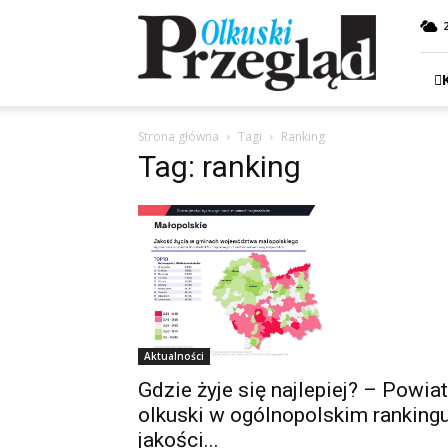
Przegląd
Olkuski
Strona główna
Tagi
Ranking
Tag: ranking
Aktualności
Gdzie żyje się najlepiej? – Powiat
olkuski w ogólnopolskim ranking
jakości...