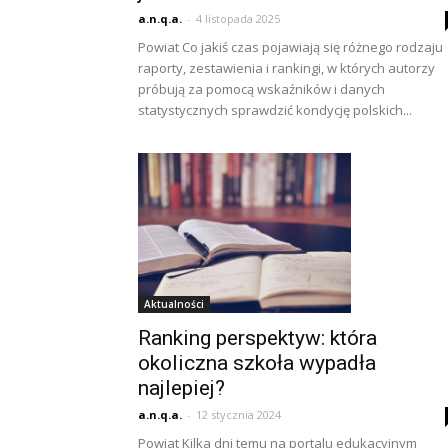
a.n.q.a.
-
4 listopada 2025
Powiat Co jakiś czas pojawiają się różnego rodzaju
raporty, zestawienia i rankingi, w których autorzy
próbują za pomocą wskaźników i danych
statystycznych sprawdzić kondycję polskich...
Aktualności
Ranking perspektyw: która
okoliczna szkoła wypadła
najlepiej?
a.n.q.a.
-
12 stycznia 2024
Powiat Kilka dni temu na portalu edukacyjnym