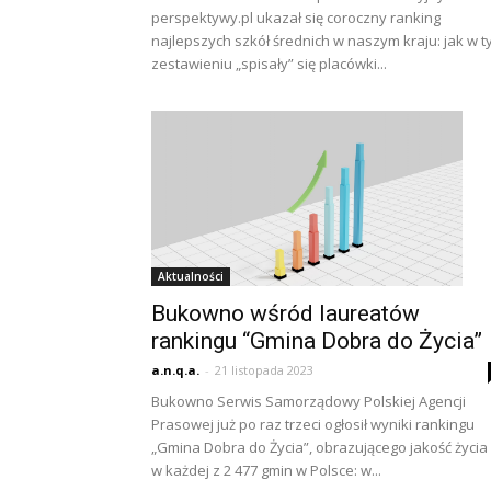
perspektywy.pl ukazał się coroczny ranking
najlepszych szkół średnich w naszym kraju: jak w 
zestawieniu „spisały” się placówki...
Aktualności
Bukowno wśród laureatów
rankingu “Gmina Dobra do Życia”
a.n.q.a.
-
21 listopada 2023
Bukowno Serwis Samorządowy Polskiej Agencji
Prasowej już po raz trzeci ogłosił wyniki rankingu
„Gmina Dobra do Życia”, obrazującego jakość życia
w każdej z 2 477 gmin w Polsce: w...