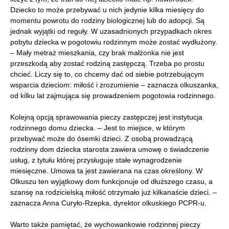
Dziecko to może przebywać u nich jedynie kilka miesięcy do
momentu powrotu do rodziny biologicznej lub do adopcji. Są
jednak wyjątki od reguły. W uzasadnionych przypadkach okres
pobytu dziecka w pogotowiu rodzinnym może zostać wydłużony.
– Mały metraż mieszkania, czy brak małżonka nie jest
przeszkodą aby zostać rodziną zastępczą. Trzeba po prostu
chcieć. Liczy się to, co chcemy dać od siebie potrzebującym
wsparcia dzieciom: miłość i zrozumienie – zaznacza olkuszanka,
od kilku lat zajmująca się prowadzeniem pogotowia rodzinnego.
Kolejną opcją sprawowania pieczy zastępczej jest instytucja
rodzinnego domu dziecka. – Jest to miejsce, w którym
przebywać może do ósemki dzieci. Z osobą prowadzącą
rodzinny dom dziecka starosta zawiera umowę o świadczenie
usług, z tytułu której przysługuje stałe wynagrodzenie
miesięczne. Umowa ta jest zawierana na czas określony. W
Olkuszu ten wyjątkowy dom funkcjonuje od dłuższego czasu, a
szansę na rodzicielską miłość otrzymało już kilkanaście dzieci. –
zaznacza Anna Curyło-Rzepka, dyrektor olkuskiego PCPR-u.
Warto także pamiętać, że wychowankowie rodzinnej pieczy