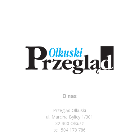
O nas
Przegląd Olkuski
ul. Marcina Bylicy 1/301
32-300 Olkusz
tel: 504 178 786