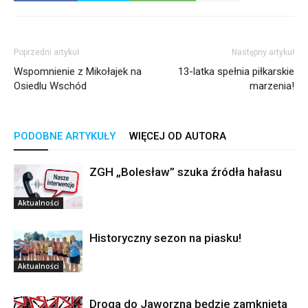
Poprzedni artykuł
Następny artykuł
Wspomnienie z Mikołajek na
13-latka spełnia piłkarskie
Osiedlu Wschód
marzenia!
PODOBNE ARTYKUŁY
WIĘCEJ OD AUTORA
ZGH „Bolesław” szuka źródła hałasu
Aktualności
Historyczny sezon na piasku!
Aktualności
Droga do Jaworzna będzie zamknięta