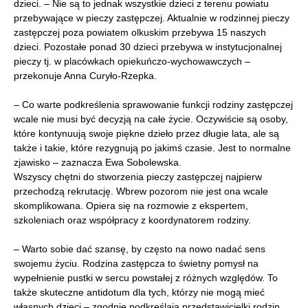
dzieci. – Nie są to jednak wszystkie dzieci z terenu powiatu
przebywające w pieczy zastępczej. Aktualnie w rodzinnej pieczy
zastępczej poza powiatem olkuskim przebywa 15 naszych
dzieci. Pozostałe ponad 30 dzieci przebywa w instytucjonalnej
pieczy tj. w placówkach opiekuńczo-wychowawczych –
przekonuje Anna Curyło-Rzepka.
– Co warte podkreślenia sprawowanie funkcji rodziny zastępczej
wcale nie musi być decyzją na całe życie. Oczywiście są osoby,
które kontynuują swoje piękne dzieło przez długie lata, ale są
także i takie, które rezygnują po jakimś czasie. Jest to normalne
zjawisko – zaznacza Ewa Sobolewska.
Wszyscy chętni do stworzenia pieczy zastępczej najpierw
przechodzą rekrutację. Wbrew pozorom nie jest ona wcale
skomplikowana. Opiera się na rozmowie z ekspertem,
szkoleniach oraz współpracy z koordynatorem rodziny.
– Warto sobie dać szansę, by często na nowo nadać sens
swojemu życiu. Rodzina zastępcza to świetny pomysł na
wypełnienie pustki w sercu powstałej z różnych względów. To
także skuteczne antidotum dla tych, którzy nie mogą mieć
własnych dzieci – zgodnie podkreślają przedstawicielki rodzin