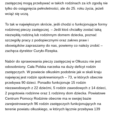
zastępczej mogą przebywać w takich rodzinach za ich zgodą nie
tylko do osiągnięcia pełnoletności, ale do 25. roku życia, jeżeli
wciąż się uczą.
To tak w największym skrócie, jeśli chodzi o funkcjonujące formy
rodzinnej pieczy zastępczej. – Jeśli ktoś chciałby zostać taką
niezwykłą rodziną lub rodzinnym domem dziecka, poznać
szczegóły pracy z podopiecznymi oraz zakres praw i
obowiązków zapraszamy do nas, powiemy co należy zrobić –
zachęca dyrektor Curyło-Rzepka.
Nabór do sprawowania pieczy zastępczej w Olkuszu nie jest
odosobniony. Cała Polska narzeka na duży deficyt rodzin
zastępczych. W powiecie olkuskim podobnie jak w skali kraju
najwięcej jest rodzin spokrewnionych – 73, w których obecnie
przebywa 90 dzieci. Ponadto funkcjonuje 15 rodzin
niezawodowych z 22 dziećmi, 5 rodzin zawodowych z 14 dzieci,
2 pogotowia rodzinne oraz 1 rodzinny dom dziecka. Powiatowe
Centrum Pomocy Rodzinie obecnie ma w swojej bazie
zarejestrowanych 96 rodzin zastępczych funkcjonujących na
terenie powiatu olkuskiego, w których łącznie przebywa 139