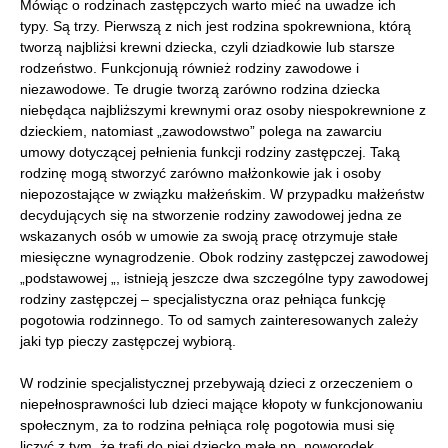
Mówiąc o rodzinach zastępczych warto mieć na uwadze ich
typy. Są trzy. Pierwszą z nich jest rodzina spokrewniona, którą
tworzą najbliżsi krewni dziecka, czyli dziadkowie lub starsze
rodzeństwo. Funkcjonują również rodziny zawodowe i
niezawodowe. Te drugie tworzą zarówno rodzina dziecka
niebędąca najbliższymi krewnymi oraz osoby niespokrewnione z
dzieckiem, natomiast „zawodowstwo” polega na zawarciu
umowy dotyczącej pełnienia funkcji rodziny zastępczej. Taką
rodzinę mogą stworzyć zarówno małżonkowie jak i osoby
niepozostające w związku małżeńskim. W przypadku małżeństw
decydujących się na stworzenie rodziny zawodowej jedna ze
wskazanych osób w umowie za swoją pracę otrzymuje stałe
miesięczne wynagrodzenie. Obok rodziny zastępczej zawodowej
„podstawowej „, istnieją jeszcze dwa szczególne typy zawodowej
rodziny zastępczej – specjalistyczna oraz pełniąca funkcję
pogotowia rodzinnego. To od samych zainteresowanych zależy
jaki typ pieczy zastępczej wybiorą.
W rodzinie specjalistycznej przebywają dzieci z orzeczeniem o
niepełnosprawności lub dzieci mające kłopoty w funkcjonowaniu
społecznym, za to rodzina pełniąca rolę pogotowia musi się
liczyć z tym, że trafi do niej dziecko małe np. noworodek.