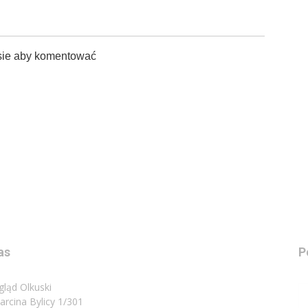
sie aby komentować
as
P
gląd Olkuski
Marcina Bylicy 1/301