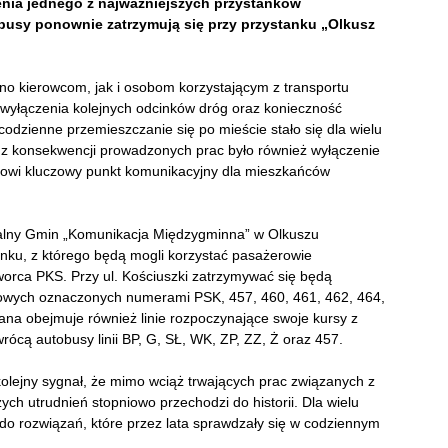
enia jednego z najważniejszych przystanków
usy ponownie zatrzymują się przy przystanku „Olkusz
o kierowcom, jak i osobom korzystającym z transportu
 wyłączenia kolejnych odcinków dróg oraz konieczność
odzienne przemieszczanie się po mieście stało się dla wielu
 z konsekwencji prowadzonych prac było również wyłączenie
anowi kluczowy punkt komunikacyjny dla mieszkańców
alny Gmin „Komunikacja Międzygminna” w Olkuszu
ku, z którego będą mogli korzystać pasażerowie
orca PKS. Przy ul. Kościuszki zatrzymywać się będą
otowych oznaczonych numerami PSK, 457, 460, 461, 462, 464,
ana obejmuje również linie rozpoczynające swoje kursy z
ą autobusy linii BP, G, SŁ, WK, ZP, ZZ, Ż oraz 457.
olejny sygnał, że mimo wciąż trwających prac związanych z
h utrudnień stopniowo przechodzi do historii. Dla wielu
o rozwiązań, które przez lata sprawdzały się w codziennym