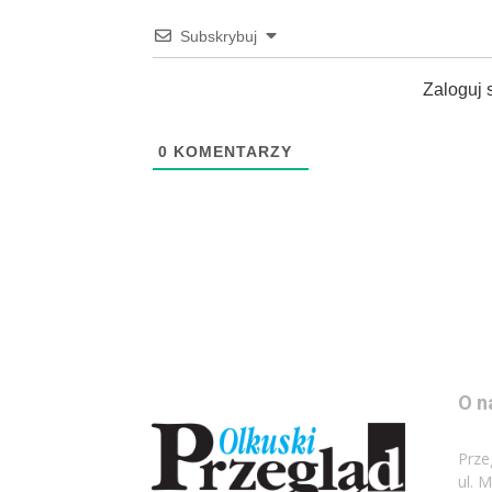
Subskrybuj
Zaloguj 
0
KOMENTARZY
O n
Prze
ul. 