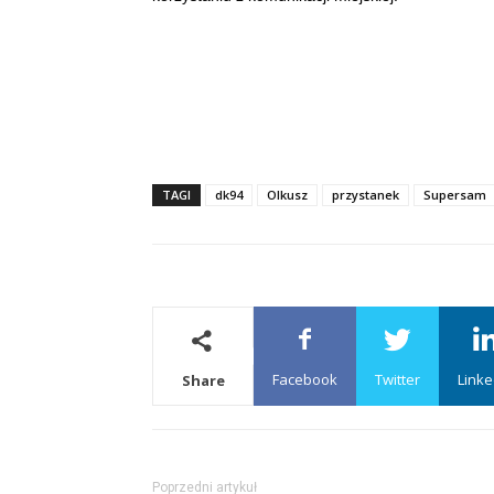
TAGI
dk94
Olkusz
przystanek
Supersam
Facebook
Twitter
Linke
Share
Poprzedni artykuł