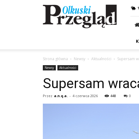
Przegląd
Olkuski
K
Strona główna
Newsy
Aktualności
Supersam wr
Newsy
Aktualności
Supersam wraca
Przez
a.n.q.a.
-
4 czerwca 2026
448
0