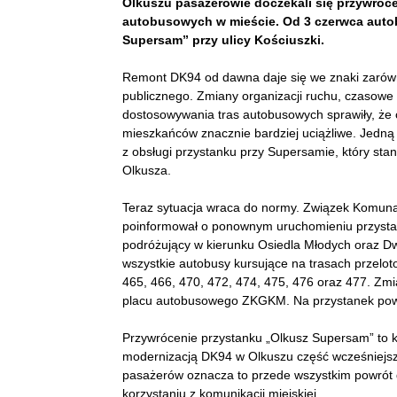
Olkuszu pasażerowie doczekali się przywróc
autobusowych w mieście. Od 3 czerwca autob
Supersam” przy ulicy Kościuszki.
Remont DK94 od dawna daje się we znaki zarówn
publicznego. Zmiany organizacji ruchu, czasowe
dostosowywania tras autobusowych sprawiły, że c
mieszkańców znacznie bardziej uciążliwe. Jedną
z obsługi przystanku przy Supersamie, który st
Olkusza.
Teraz sytuacja wraca do normy. Związek Komun
poinformował o ponownym uruchomieniu przystan
podróżujący w kierunku Osiedla Młodych oraz Dw
wszystkie autobusy kursujące na trasach przel
465, 466, 470, 472, 474, 475, 476 oraz 477. Zmi
placu autobusowego ZKGKM. Na przystanek powróc
Przywrócenie przystanku „Olkusz Supersam” to k
modernizacją DK94 w Olkuszu część wcześniejszyc
pasażerów oznacza to przede wszystkim powrót d
korzystaniu z komunikacji miejskiej.