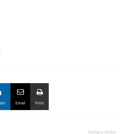
din
Email
Print
Następny artykuł