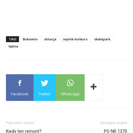
TAGI
Bukowno
dotacja
sejmik konkurs
skatepark
tężnia
Facebook
Twitter
WhatsApp
Poprzedni artykuł
Następny artykuł
Kiedy ten remont?
PO NR 1370