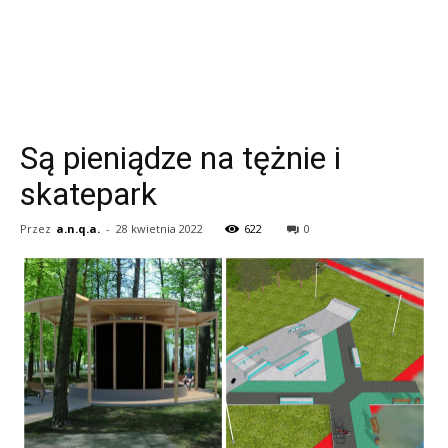
Są pieniądze na tężnie i
skatepark
Przez
a.n.q.a.
-
28 kwietnia 2022
622
0