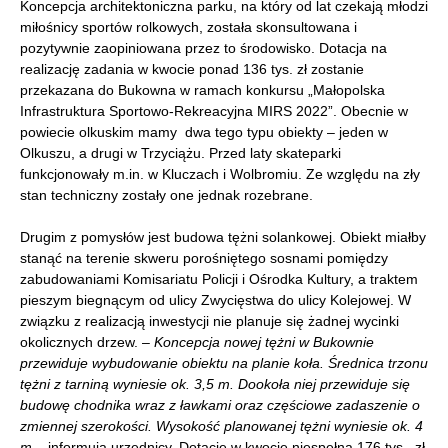
Koncepcja architektoniczna parku, na który od lat czekają młodzi
miłośnicy sportów rolkowych, została skonsultowana i
pozytywnie zaopiniowana przez to środowisko. Dotacja na
realizację zadania w kwocie ponad 136 tys. zł zostanie
przekazana do Bukowna w ramach konkursu „Małopolska
Infrastruktura Sportowo-Rekreacyjna MIRS 2022”. Obecnie w
powiecie olkuskim mamy dwa tego typu obiekty – jeden w
Olkuszu, a drugi w Trzyciążu. Przed laty skateparki
funkcjonowały m.in. w Kluczach i Wolbromiu. Ze względu na zły
stan techniczny zostały one jednak rozebrane.
Drugim z pomysłów jest budowa tężni solankowej. Obiekt miałby
stanąć na terenie skweru porośniętego sosnami pomiędzy
zabudowaniami Komisariatu Policji i Ośrodka Kultury, a traktem
pieszym biegnącym od ulicy Zwycięstwa do ulicy Kolejowej. W
związku z realizacją inwestycji nie planuje się żadnej wycinki
okolicznych drzew. –
Koncepcja nowej tężni w Bukownie
przewiduje wybudowanie obiektu na planie koła. Średnica trzonu
tężni z tarniną wyniesie ok. 3,5 m. Dookoła niej przewiduje się
budowę chodnika wraz z ławkami oraz częściowe zadaszenie o
zmiennej szerokości. Wysokość planowanej tężni wyniesie ok. 4
m
– informują urzędnicy. Dotację w kwocie niespełna 176 tys. zł