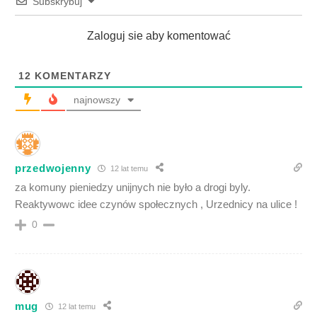
Subskrybuj
Zaloguj sie aby komentować
12
KOMENTARZY
najnowszy
przedwojenny
12 lat temu
za komuny pieniedzy unijnych nie było a drogi byly.
Reaktywowc idee czynów społecznych , Urzednicy na ulice !
0
mug
12 lat temu