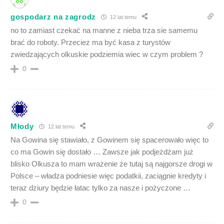
gospodarz na zagrodz
12 lat temu
no to zamiast czekać na manne z nieba trza sie samemu
brać do roboty. Przeciez ma być kasa z turystów
zwiedzających olkuskie podziemia wiec w czym problem ?
0
Młody
12 lat temu
Na Gowina się stawiało, z Gowinem się spacerowało więc to
co ma Gowin się dostało … Zawsze jak podjeżdżam już
blisko Olkusza to mam wrażenie że tutaj są najgorsze drogi w
Polsce – władza podniesie więc podatkii, zaciągnie kredyty i
teraz dziury będzie łatac tylko za nasze i pożyczone …
0