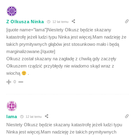
Z Olkusza Ninka
12 lat temu
[quote name=”lama”]Niestety Olkusz będzie skazany
katastrofę jeżeli ludzi typu Ninka jest więcej.Mam nadzieję że
takich prymitywnych głąbów jest stosunkowo mało i będą
marginalizowane.[/quote]
Olkusz został skazany na zagładę z chwilą gdy zaczęły
Olkuszem rządzić przybłędy nie wiadomo skąd wraz z
wiochą
.
0
lama
12 lat temu
Niestety Olkusz będzie skazany katastrofę jeżeli ludzi typu
Ninka jest więcej.Mam nadzieję że takich prymitywnych