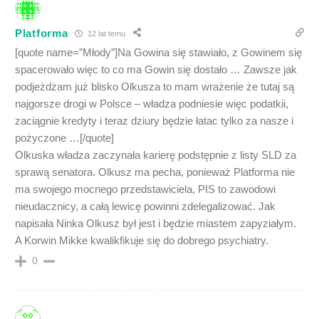
Platforma
12 lat temu
[quote name=”Młody”]Na Gowina się stawiało, z Gowinem się
spacerowało więc to co ma Gowin się dostało … Zawsze jak
podjeżdżam już blisko Olkusza to mam wrażenie że tutaj są
najgorsze drogi w Polsce – władza podniesie więc podatkii,
zaciągnie kredyty i teraz dziury będzie łatac tylko za nasze i
pożyczone …[/quote]
Olkuska władza zaczynała karierę podstępnie z listy SLD za
sprawą senatora. Olkusz ma pecha, ponieważ Platforma nie
ma swojego mocnego przedstawiciela, PIS to zawodowi
nieudacznicy, a całą lewicę powinni zdelegalizować. Jak
napisała Ninka Olkusz był jest i będzie miastem zapyziałym.
A Korwin Mikke kwalikfikuje się do dobrego psychiatry.
0