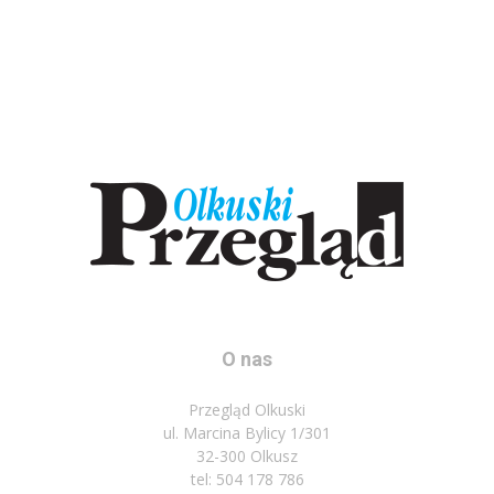
O nas
Przegląd Olkuski
ul. Marcina Bylicy 1/301
32-300 Olkusz
tel: 504 178 786