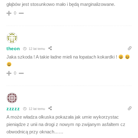
głąbów jest stosunkowo mało i będą marginalizowane.
0
theon
12 lat temu
Jaka szkoda ! A takie ładne mieli na łopatach kokardki !
0
zzzzz
12 lat temu
A może władza olkuska pokazała jak umie wykorzystac
pieniądze z unii na drogi z nowym np zwijanym asfaltem cz
obwodnicą przy oknach……