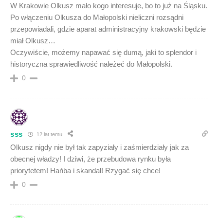
W Krakowie Olkusz mało kogo interesuje, bo to już na Śląsku.
Po włączeniu Olkusza do Małopolski nieliczni rozsądni
przepowiadali, gdzie aparat administracyjny krakowski będzie
miał Olkusz…
Oczywiście, możemy napawać się dumą, jaki to splendor i
historyczna sprawiedliwość należeć do Małopolski.
0
sss
12 lat temu
Olkusz nigdy nie był tak zapyziały i zaśmierdziały jak za
obecnej władzy! I dziwi, że przebudowa rynku była
priorytetem! Hańba i skandal! Rzygać się chce!
0