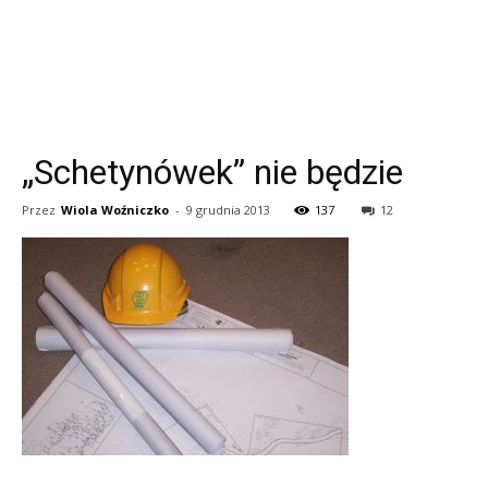
„Schetynówek” nie będzie
Przez
Wiola Woźniczko
-
9 grudnia 2013
137
12