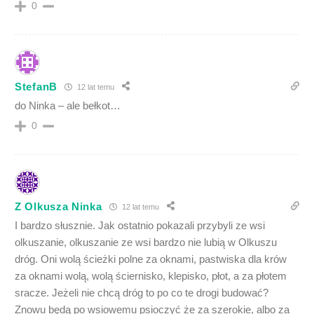
0
StefanB
12 lat temu
do Ninka – ale bełkot…
0
Z Olkusza Ninka
12 lat temu
I bardzo słusznie. Jak ostatnio pokazali przybyli ze wsi
olkuszanie, olkuszanie ze wsi bardzo nie lubią w Olkuszu
dróg. Oni wolą ścieżki polne za oknami, pastwiska dla krów
za oknami wolą, wolą ściernisko, klepisko, płot, a za płotem
sracze. Jeżeli nie chcą dróg to po co te drogi budować?
Znowu będą po wsiowemu psioczyć że za szerokie, albo za