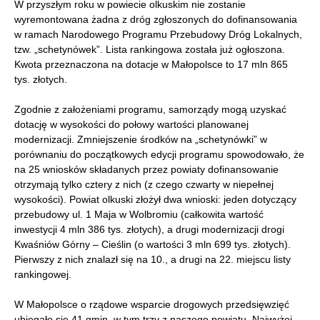
W przyszłym roku w powiecie olkuskim nie zostanie
wyremontowana żadna z dróg zgłoszonych do dofinansowania
w ramach Narodowego Programu Przebudowy Dróg Lokalnych,
tzw. „schetynówek”. Lista rankingowa została już ogłoszona.
Kwota przeznaczona na dotacje w Małopolsce to 17 mln 865
tys. złotych.
Zgodnie z założeniami programu, samorządy mogą uzyskać
dotację w wysokości do połowy wartości planowanej
modernizacji. Zmniejszenie środków na „schetynówki” w
porównaniu do początkowych edycji programu spowodowało, że
na 25 wniosków składanych przez powiaty dofinansowanie
otrzymają tylko cztery z nich (z czego czwarty w niepełnej
wysokości). Powiat olkuski złożył dwa wnioski: jeden dotyczący
przebudowy ul. 1 Maja w Wolbromiu (całkowita wartość
inwestycji 4 mln 386 tys. złotych), a drugi modernizacji drogi
Kwaśniów Górny – Cieślin (o wartości 3 mln 699 tys. złotych).
Pierwszy z nich znalazł się na 10., a drugi na 22. miejscu listy
rankingowej.
W Małopolsce o rządowe wsparcie drogowych przedsięwzięć
ubiegało się 41 gmin, w tym trzy z naszego powiatu. Najwyżej