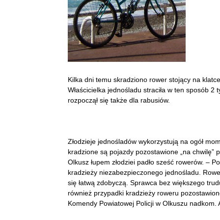
Kilka dni temu skradziono rower stojący na klatc
Właścicielka jednośladu straciła w ten sposób 2 
rozpoczął się także dla rabusiów.
Złodzieje jednośladów wykorzystują na ogół momen
kradzione są pojazdy pozostawione „na chwilę” p
Olkusz łupem złodziei padło sześć rowerów. – Pol
kradzieży niezabezpieczonego jednośladu. Rower s
się łatwą zdobyczą. Sprawca bez większego trud
również przypadki kradzieży roweru pozostawion
Komendy Powiatowej Policji w Olkuszu nadkom. 