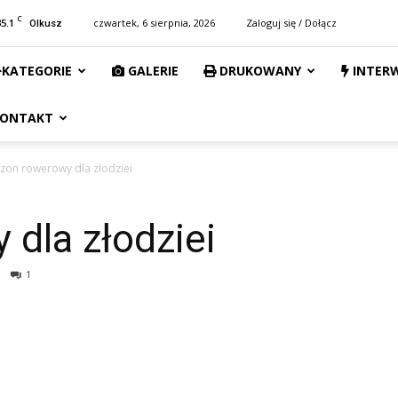
C
35.1
czwartek, 6 sierpnia, 2026
Zaloguj się / Dołącz
Olkusz
KATEGORIE
GALERIE
DRUKOWANY
INTER
ONTAKT
zon rowerowy dla złodziei
dla złodziei
1