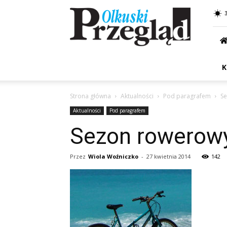
Przegląd
Olkuski
K
Strona główna
Aktualności
Pod paragrafem
Se
Aktualności
Pod paragrafem
Sezon rowerowy 
Przez
Wiola Woźniczko
-
27 kwietnia 2014
142