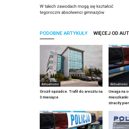
W takich zawodach mogą się kształcić
tegoroczni absolwenci gimnazjów
PODOBNE ARTYKUŁY
WIĘCEJ OD AU
Aktualności
Aktualności
Groził sąsiadce. Trafił do aresztu na
Uwaga na o
3 miesiące
mieszkanki 
straciły pi