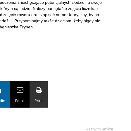
zpieczenia zniechęcające potencjalnych złodziei, a swoje
tórym są ludzie. Należy pamiętać o zdjęciu licznika i
 zdjęcie roweru oraz zapisać numer fabryczny, by na
zedaż. – Przypominajmy także dzieciom, żeby nigdy nie
 Agnieszka Fryben.
din
Email
Print
Następny artykuł