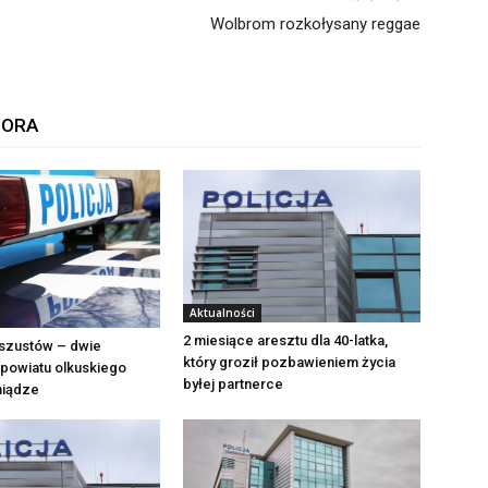
Wolbrom rozkołysany reggae
TORA
Aktualności
2 miesiące aresztu dla 40-latka,
szustów – dwie
który groził pozbawieniem życia
powiatu olkuskiego
byłej partnerce
eniądze