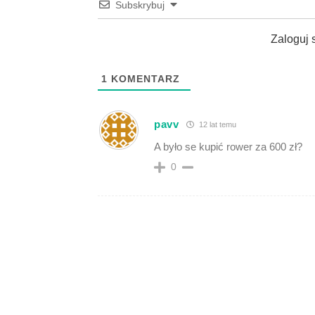
Subskrybuj
Zaloguj 
1
KOMENTARZ
pavv
12 lat temu
A było se kupić rower za 600 zł?
0