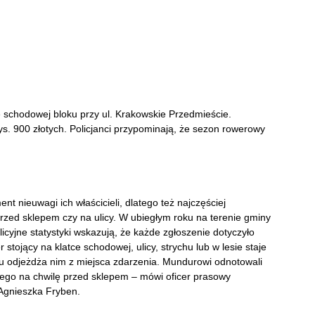
e schodowej bloku przy ul. Krakowskie Przedmieście.
tys. 900 złotych. Policjanci przypominają, że sezon rowerowy
t nieuwagi ich właścicieli, dlatego też najczęściej
rzed sklepem czy na ulicy. W ubiegłym roku na terenie gminy
icyjne statystyki wskazują, że każde zgłoszenie dotyczyło
tojący na klatce schodowej, ulicy, strychu lub w lesie staje
u odjeżdża nim z miejsca zdarzenia. Mundurowi odnotowali
ego na chwilę przed sklepem – mówi oficer prasowy
Agnieszka Fryben.