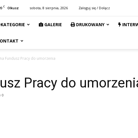
C
20
sobota, 8 sierpnia, 2026
Zaloguj się / Dołącz
Olkusz
KATEGORIE
GALERIE
DRUKOWANY
INTER
ONTAKT
 na Fundusz Pracy do umorzenia
dusz Pracy do umorzeni
0