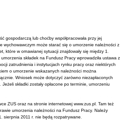
ość gospodarczą lub choćby współpracowała przy jej
pie wychowawczym może starać się o umorzenie należności z
et, które w omawianej sytuacji znajdowały się między 1.
ość umorzenia składek na Fundusz Pracy wprowadziła ustawa z
cji zatrudnienia i instytucjach rynku pracy oraz niektórych
oskiem o umorzenie wskazanych należności można
 włącznie. Wniosek może dotyczyć zarówno niezapłaconych
k. Jeżeli składki zostały opłacone po terminie, umorzeniu
wce ZUS oraz na stronie internetowej www.zus.pl. Tam też
sprawie umorzenia należności na Fundusz Pracy. Należy
. sierpnia 2011 r. nie będą rozpatrywane.