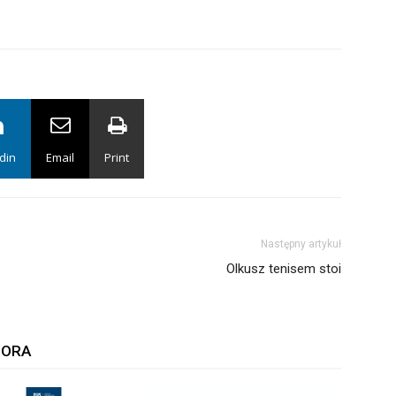
din
Email
Print
Następny artykuł
Olkusz tenisem stoi
TORA