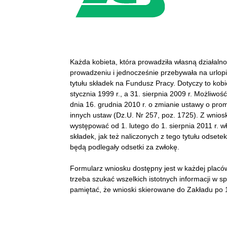
Każda kobieta, która prowadziła własną działaln
prowadzeniu i jednocześnie przebywała na urlo
tytułu składek na Fundusz Pracy. Dotyczy to kobi
stycznia 1999 r., a 31. sierpnia 2009 r. Możliw
dnia 16. grudnia 2010 r. o zmianie ustawy o promo
innych ustaw (Dz.U. Nr 257, poz. 1725). Z wni
występować od 1. lutego do 1. sierpnia 2011 r.
składek, jak też naliczonych z tego tytułu odsete
będą podlegały odsetki za zwłokę.
Formularz wniosku dostępny jest w każdej placó
trzeba szukać wszelkich istotnych informacji w 
pamiętać, że wnioski skierowane do Zakładu po 1