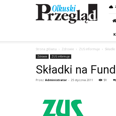
Przegląd
Olkuski
K
Strona główna
Zdrowie
ZUS informuje
Składki
Zdrowie
ZUS informuje
Składki na Fun
Przez
Administrator
-
25 stycznia 2011
51