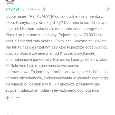
?????/
12 lat temu
[quote name=”PYTAJACA”]A co tak codziennie śmierdzi z
okolic Kamyka czy Kruczej Góry? Dla mnie to smród jakby z
cegielni. Nie mam wiedzy ale ten smród znam z cegielni z
Klucz i on jest bardzo podobny. Pojawia się ok 23.00 i kilka
godzin śmierdzi cała okolica. Co to jest . Kwasno zbukowate
jaje tak to nazwię i czekam czy ktoś to jeszcze odczuwa gdy
otworzy okno a zawieje wiatr od Kruczej Góry.[/quote]
a to mahoniowe powietrze z Bukowna. I pomysleć że w latach
60 Bukowno bylo miejscowoscia wczasowo-
uzdrowiskową.Za komuny smród siarkowni przekładal sie na
zarobki mieszkanców, i odszkodowania w postaci :”dymnego”
dla wlascicieli dzialek a w IV RP ekolodzy powiatowi nas
żywcem uduszą smrodami niewiadomego pochodzenia.
0