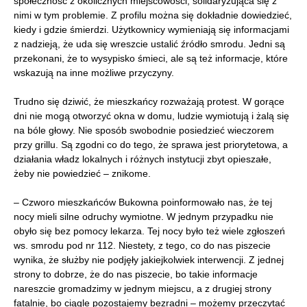
społeczność z okolicznych miejscowości, solidaryzująca się z
nimi w tym problemie. Z profilu można się dokładnie dowiedzieć,
kiedy i gdzie śmierdzi. Użytkownicy wymieniają się informacjami
z nadzieją, że uda się wreszcie ustalić źródło smrodu. Jedni są
przekonani, że to wysypisko śmieci, ale są też informacje, które
wskazują na inne możliwe przyczyny.
Trudno się dziwić, że mieszkańcy rozważają protest. W gorące
dni nie mogą otworzyć okna w domu, ludzie wymiotują i żalą się
na bóle głowy. Nie sposób swobodnie posiedzieć wieczorem
przy grillu. Są zgodni co do tego, że sprawa jest priorytetowa, a
działania władz lokalnych i różnych instytucji zbyt opieszałe,
żeby nie powiedzieć – znikome.
– Czworo mieszkańców Bukowna poinformowało nas, że tej
nocy mieli silne odruchy wymiotne. W jednym przypadku nie
obyło się bez pomocy lekarza. Tej nocy było też wiele zgłoszeń
ws. smrodu pod nr 112. Niestety, z tego, co do nas piszecie
wynika, że służby nie podjęły jakiejkolwiek interwencji. Z jednej
strony to dobrze, że do nas piszecie, bo takie informacje
nareszcie gromadzimy w jednym miejscu, a z drugiej strony
fatalnie, bo ciągle pozostajemy bezradni – możemy przeczytać