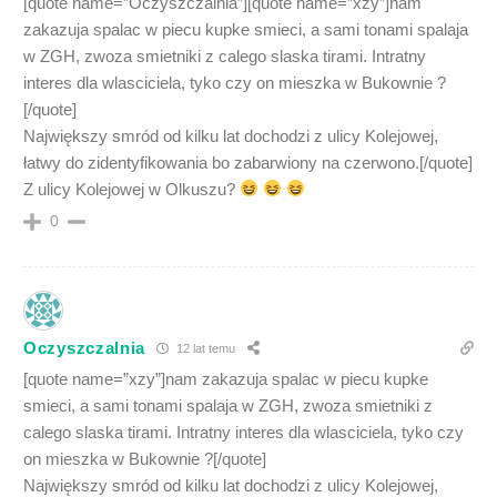
[quote name=”Oczyszczalnia”][quote name=”xzy”]nam
zakazuja spalac w piecu kupke smieci, a sami tonami spalaja
w ZGH, zwoza smietniki z calego slaska tirami. Intratny
interes dla wlasciciela, tyko czy on mieszka w Bukownie ?
[/quote]
Największy smród od kilku lat dochodzi z ulicy Kolejowej,
łatwy do zidentyfikowania bo zabarwiony na czerwono.[/quote]
Z ulicy Kolejowej w Olkuszu?
0
Oczyszczalnia
12 lat temu
[quote name=”xzy”]nam zakazuja spalac w piecu kupke
smieci, a sami tonami spalaja w ZGH, zwoza smietniki z
calego slaska tirami. Intratny interes dla wlasciciela, tyko czy
on mieszka w Bukownie ?[/quote]
Największy smród od kilku lat dochodzi z ulicy Kolejowej,