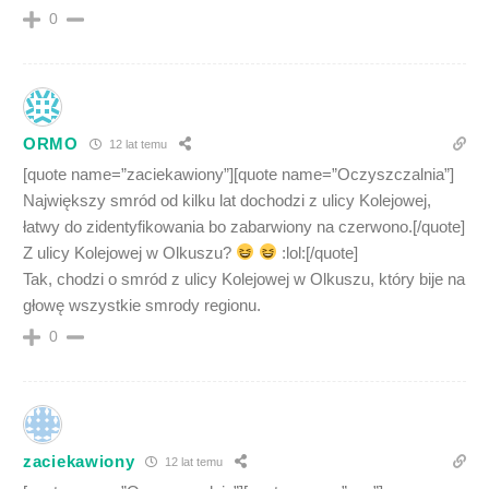
0
ORMO
12 lat temu
[quote name=”zaciekawiony”][quote name=”Oczyszczalnia”]
Największy smród od kilku lat dochodzi z ulicy Kolejowej,
łatwy do zidentyfikowania bo zabarwiony na czerwono.[/quote]
Z ulicy Kolejowej w Olkuszu?
:lol:[/quote]
Tak, chodzi o smród z ulicy Kolejowej w Olkuszu, który bije na
głowę wszystkie smrody regionu.
0
zaciekawiony
12 lat temu