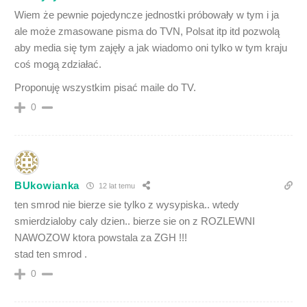
Wiem że pewnie pojedyncze jednostki próbowały w tym i ja
ale może zmasowane pisma do TVN, Polsat itp itd pozwolą
aby media się tym zajęły a jak wiadomo oni tylko w tym kraju
coś mogą zdziałać.
Proponuję wszystkim pisać maile do TV.
0
BUkowianka
12 lat temu
ten smrod nie bierze sie tylko z wysypiska.. wtedy
smierdzialoby caly dzien.. bierze sie on z ROZLEWNI
NAWOZOW ktora powstala za ZGH !!!
stad ten smrod .
0