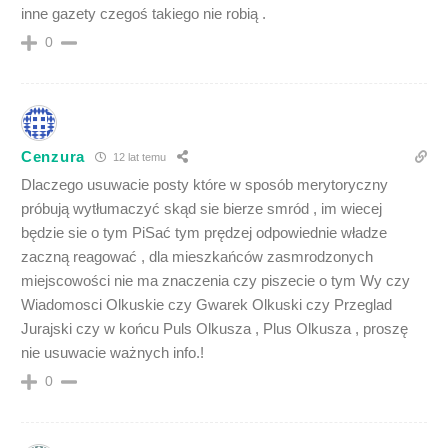
inne gazety czegoś takiego nie robią .
0
Cenzura
12 lat temu
Dlaczego usuwacie posty które w sposób merytoryczny
próbują wytłumaczyć skąd sie bierze smród , im wiecej
będzie sie o tym PiSać tym prędzej odpowiednie władze
zaczną reagować , dla mieszkańców zasmrodzonych
miejscowości nie ma znaczenia czy piszecie o tym Wy czy
Wiadomosci Olkuskie czy Gwarek Olkuski czy Przeglad
Jurajski czy w końcu Puls Olkusza , Plus Olkusza , proszę
nie usuwacie ważnych info.!
0