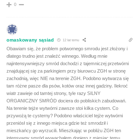
0
omaskowany sąsiad
12 lat temu
Obawiam się, że problem potwornego smrodu jest złożony i
dlatego trudno jest znaleźć winnego. Według mnie
najintensywniejszy smród dochodzi z tajemniczej przetwórni
znajdującej się za parkingiem przy biurowcu ZGH w stronę
zachodnią, więc NIE na terenie ZGH. Podobno wytwarza się
tam różne pasze dla psów, kotów oraz innej gadziny. Ilekroć
wiatr zawieje od tamtej strony, tyle razy SILNY
ORGANICZNY SMRÓD dociera do pobliskich zabudowań.
Na terenie tejże wytwórni zawsze stoi kilka cystern. Co
przywożą te cysterny? Podobno właściciel tejże wytwórni
przeniósł się z innego miejsca gdzie też smrodził i
mieszkańcy go wyrzucili. Mieszkając w pobliżu ZGH ten
intensywny smród wywąchałem dopiero z miesiąc temu,