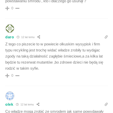
powstawaniu smrodu , kto i dlaczego go usunął ?
0
daro
12 lat temu
Z tego co piszecie to w powiecie olkuskim wysypisk i firm
typu recykling jest trochę widać władze zrobiły tu wydąjac
zgody na taką działalność zagłębie śmieciowe,a za kilka lat
będzie tu rezerwat mutantów ,bo zdrowe dzieci nie będą się
rodzić w takim syfie.
0
olek
12 lat temu
Co władze mogą zrobić ze smrodem jak same powydawały