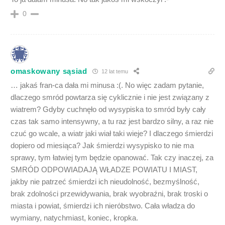
0
omaskowany sąsiad
12 lat temu
… jakaś fran-ca dała mi minusa :(. No więc zadam pytanie,
dlaczego smród powtarza się cyklicznie i nie jest związany z
wiatrem? Gdyby cuchnęło od wysypiska to smród były cały
czas tak samo intensywny, a tu raz jest bardzo silny, a raz nie
czuć go wcale, a wiatr jaki wiał taki wieje? I dlaczego śmierdzi
dopiero od miesiąca? Jak śmierdzi wysypisko to nie ma
sprawy, tym łatwiej tym będzie opanować. Tak czy inaczej, za
SMRÓD ODPOWIADAJĄ WŁADZE POWIATU I MIAST,
jakby nie patrzeć śmierdzi ich nieudolność, bezmyślność,
brak zdolności przewidywania, brak wyobraźni, brak troski o
miasta i powiat, śmierdzi ich nieróbstwo. Cała władza do
wymiany, natychmiast, koniec, kropka.