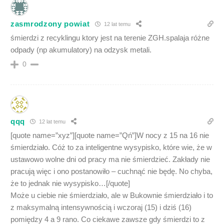
zasmrodzony powiat
12 lat temu
śmierdzi z recyklingu ktory jest na terenie ZGH.spalaja różne
odpady (np akumulatory) na odzysk metali.
0
qqq
12 lat temu
[quote name=”xyz”][quote name=”Qń”]W nocy z 15 na 16 nie
śmierdziało. Cóż to za inteligentne wysypisko, które wie, że w
ustawowo wolne dni od pracy ma nie śmierdzieć. Zakłady nie
pracują więc i ono postanowiło – cuchnąć nie będę. No chyba,
że to jednak nie wysypisko…[/quote]
Może u ciebie nie śmierdziało, ale w Bukownie śmierdziało i to
z maksymalną intensywnością i wczoraj (15) i dziś (16)
pomiędzy 4 a 9 rano. Co ciekawe zawsze gdy śmierdzi to z