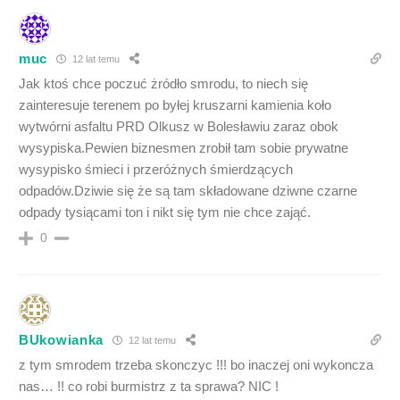
muc
12 lat temu
Jak ktoś chce poczuć żródło smrodu, to niech się
zainteresuje terenem po byłej kruszarni kamienia koło
wytwórni asfaltu PRD Olkusz w Bolesławiu zaraz obok
wysypiska.Pewien biznesmen zrobił tam sobie prywatne
wysypisko śmieci i przeróżnych śmierdzących
odpadów.Dziwie się że są tam składowane dziwne czarne
odpady tysiącami ton i nikt się tym nie chce zająć.
0
BUkowianka
12 lat temu
z tym smrodem trzeba skonczyc !!! bo inaczej oni wykoncza
nas… !! co robi burmistrz z ta sprawa? NIC !