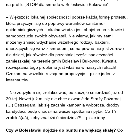
na profilu „STOP dla smrodu w Bolesławiu i Bukownie”.
– Większość lokalnej społeczności poprze każdą formę protestu,
która przyczyni się do poprawy warunków sanitarno-
epidemiologicznych. Lokalna władza jest obojętna na zdrowie i
samopoczucie swoich obywateli. Nie wiemy, jak my sami
możemy znieść wdychanie wszelkiego rodzaju bakterii,
unoszących się wraz z smrodem, co na pewno nie jest zdrowe
dla dzieci, jak również dla pozostałej części społeczności
zamieszkałej na terenie gmin Bolesław i Bukowno. Kwestia
rozwiązania tego problemu jest właśnie w naszych rękach!
Czekam na wszelkie rozsądne propozycje – pisze jeden z
internautów.
– Nie zdążyłem się zrelaksować, bo zaczęło śmierdzieć już od
20-tej. Nawet już mi się nie chce dzwonić do Straży Pożarnej…
(…) Ostrzegam, jak się zacznie kampania wyborcza, drodzy
kandydaci, będę chodził na wasze spotkania i pytał: Co TY
zrobiłeś(aś), żeby znaleźć śmierdziela?! – pisze inny.
Czy w Bolesławiu dojdzie do buntu na większą skalę? Co