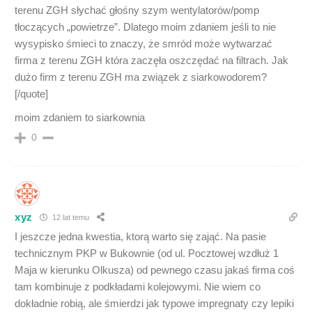
terenu ZGH słychać głośny szym wentylatorów/pomp
tłoczących „powietrze”. Dlatego moim zdaniem jeśli to nie
wysypisko śmieci to znaczy, że smród może wytwarzać
firma z terenu ZGH która zaczęła oszczędać na filtrach. Jak
dużo firm z terenu ZGH ma związek z siarkowodorem?
[/quote]
moim zdaniem to siarkownia
0
xyz
12 lat temu
I jeszcze jedna kwestia, ktorą warto się zająć. Na pasie
technicznym PKP w Bukownie (od ul. Pocztowej wzdłuż 1
Maja w kierunku Olkusza) od pewnego czasu jakaś firma coś
tam kombinuje z podkładami kolejowymi. Nie wiem co
dokładnie robią, ale śmierdzi jak typowe impregnaty czy lepiki