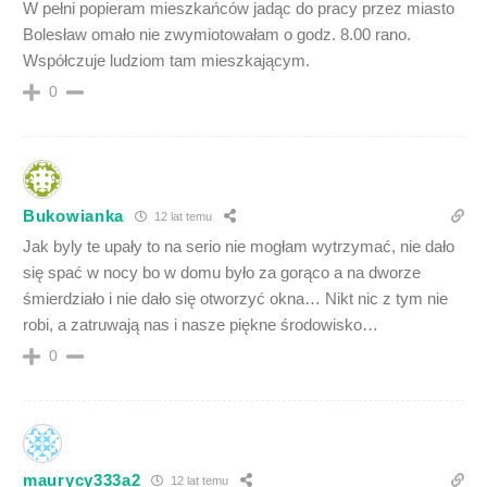
W pełni popieram mieszkańców jadąc do pracy przez miasto
Bolesław omało nie zwymiotowałam o godz. 8.00 rano.
Współczuje ludziom tam mieszkającym.
0
Bukowianka
12 lat temu
Jak byly te upały to na serio nie mogłam wytrzymać, nie dało
się spać w nocy bo w domu było za gorąco a na dworze
śmierdziało i nie dało się otworzyć okna… Nikt nic z tym nie
robi, a zatruwają nas i nasze piękne środowisko…
0
maurycy333a2
12 lat temu