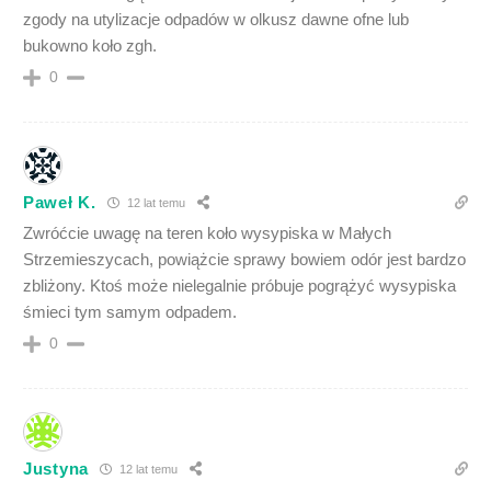
zgody na utylizacje odpadów w olkusz dawne ofne lub
bukowno koło zgh.
0
Paweł K.
12 lat temu
Zwróćcie uwagę na teren koło wysypiska w Małych
Strzemieszycach, powiążcie sprawy bowiem odór jest bardzo
zbliżony. Ktoś może nielegalnie próbuje pogrążyć wysypiska
śmieci tym samym odpadem.
0
Justyna
12 lat temu