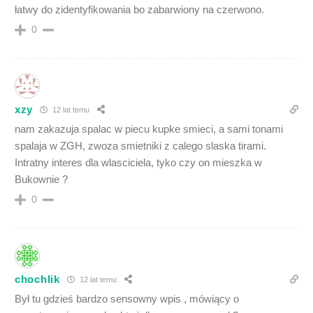
łatwy do zidentyfikowania bo zabarwiony na czerwono.
0
xzy
12 lat temu
nam zakazuja spalac w piecu kupke smieci, a sami tonami
spalaja w ZGH, zwoza smietniki z calego slaska tirami.
Intratny interes dla wlasciciela, tyko czy on mieszka w
Bukownie ?
0
chochlik
12 lat temu
Był tu gdzieś bardzo sensowny wpis , mówiący o