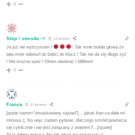
0
Stop ! smrodu ~!
12 lat temu
Ja już nie wytrzymam !
. Tak mnie bolała głowa że
tata mnie odwiuzł do babci do klucz ! Tak nie da się długo żyć
! Nie można spać ! Okien otwierać ! bllllleee!
0
Franca
12 lat temu
[quote name=”omaskowany sąsiad”]… jakaś fran-ca dała mi
minusa :(. No więc zadam pytanie, dlaczego smród powtarza
się cyklicznie i nie jest związany z wiatrem?…[/quote]
To ja dałam minusa. No tak jakoś mi wskoczył :-*