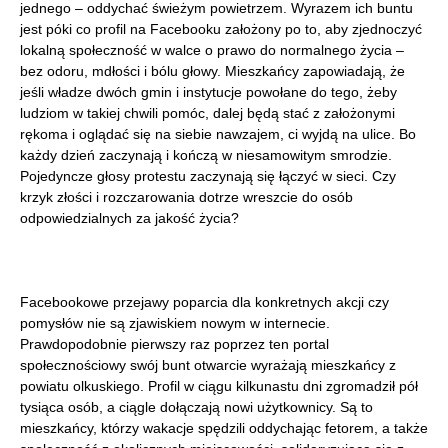
jednego – oddychać świeżym powietrzem. Wyrazem ich buntu
jest póki co profil na Facebooku założony po to, aby zjednoczyć
lokalną społeczność w walce o prawo do normalnego życia –
bez odoru, mdłości i bólu głowy. Mieszkańcy zapowiadają, że
jeśli władze dwóch gmin i instytucje powołane do tego, żeby
ludziom w takiej chwili pomóc, dalej będą stać z założonymi
rękoma i oglądać się na siebie nawzajem, ci wyjdą na ulice. Bo
każdy dzień zaczynają i kończą w niesamowitym smrodzie.
Pojedyncze głosy protestu zaczynają się łączyć w sieci. Czy
krzyk złości i rozczarowania dotrze wreszcie do osób
odpowiedzialnych za jakość życia?
Facebookowe przejawy poparcia dla konkretnych akcji czy
pomysłów nie są zjawiskiem nowym w internecie.
Prawdopodobnie pierwszy raz poprzez ten portal
społecznościowy swój bunt otwarcie wyrażają mieszkańcy z
powiatu olkuskiego. Profil w ciągu kilkunastu dni zgromadził pół
tysiąca osób, a ciągle dołączają nowi użytkownicy. Są to
mieszkańcy, którzy wakacje spędzili oddychając fetorem, a także