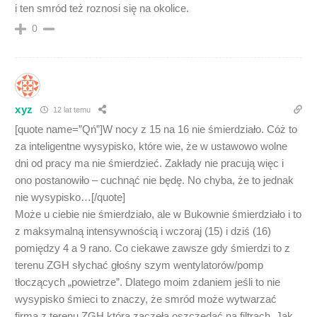
i ten smród też roznosi się na okolice.
0
xyz
12 lat temu
[quote name=”Qń”]W nocy z 15 na 16 nie śmierdziało. Cóż to
za inteligentne wysypisko, które wie, że w ustawowo wolne
dni od pracy ma nie śmierdzieć. Zakłady nie pracują więc i
ono postanowiło – cuchnąć nie będę. No chyba, że to jednak
nie wysypisko…[/quote]
Może u ciebie nie śmierdziało, ale w Bukownie śmierdziało i to
z maksymalną intensywnością i wczoraj (15) i dziś (16)
pomiędzy 4 a 9 rano. Co ciekawe zawsze gdy śmierdzi to z
terenu ZGH słychać głośny szym wentylatorów/pomp
tłoczących „powietrze”. Dlatego moim zdaniem jeśli to nie
wysypisko śmieci to znaczy, że smród może wytwarzać
firma z terenu ZGH która zaczęła oszczędać na filtrach. Jak