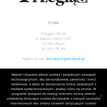
O nas
Przegląd Olkuski
ul. Marcina Bylicy 1/301
32-300 Olkusz
tel: 504 178 786
Napisz do nas:
biuro@przeglad.olkuski.pl
Ważne! Używamy plików cookies i podobnych rozwiązań
Podążaj za nami
technologicznych, aby personalizować zawartość i treści
reklamowe, a także do dostarczenia funkcji związanych z
mediami społecznościowymi i analizy ruchu na stronie. W
programie służącym do obsługi internetu można zmienić
ustawienia dotyczące cookies.Korzystanie z naszych serwisów
internetowych bez zmiany ustawień dotyczących cookies
1