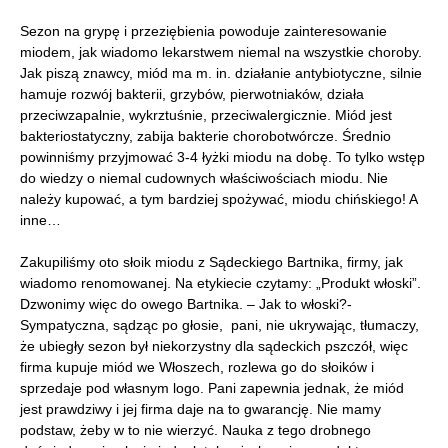
Sezon na grypę i przeziębienia powoduje zainteresowanie
miodem, jak wiadomo lekarstwem niemal na wszystkie choroby.
Jak piszą znawcy, miód ma m. in. działanie antybiotyczne, silnie
hamuje rozwój bakterii, grzybów, pierwotniaków, działa
przeciwzapalnie, wykrztuśnie, przeciwalergicznie. Miód jest
bakteriostatyczny, zabija bakterie chorobotwórcze. Średnio
powinniśmy przyjmować 3-4 łyżki miodu na dobę. To tylko wstęp
do wiedzy o niemal cudownych właściwościach miodu. Nie
należy kupować, a tym bardziej spożywać, miodu chińskiego! A
inne…
Zakupiliśmy oto słoik miodu z Sądeckiego Bartnika, firmy, jak
wiadomo renomowanej. Na etykiecie czytamy: „Produkt włoski”.
Dzwonimy więc do owego Bartnika. – Jak to włoski?-
Sympatyczna, sądząc po głosie, pani, nie ukrywając, tłumaczy,
że ubiegły sezon był niekorzystny dla sądeckich pszczół, więc
firma kupuje miód we Włoszech, rozlewa go do słoików i
sprzedaje pod własnym logo. Pani zapewnia jednak, że miód
jest prawdziwy i jej firma daje na to gwarancję. Nie mamy
podstaw, żeby w to nie wierzyć. Nauka z tego drobnego