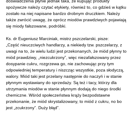
doświadczenia płynie jednak taka, że kupując produkty
spożywcze należy czytać etykiety, również to, co gdzieś w kątku
zostało na niej napisane bardzo drobnym druczkiem. Należy
także zwrócić uwagę, że oprócz miodów prawdziwych pojawiają
się miody fałszowane, podróbki.
Ks. dr Eugeniusz Marciniak, mistrz pszczelarski, pisze:
„Część nieuczciwych handlarzy, a niekiedy tzw. pszczelarzy, z
uwagi na to, że wielu ludzi jest przekonanych, że miód płynny to
miód prawdziwy, „niezcukrzony”, więc niezafałszowany przez
dosypanie cukru, rozgrzewa go, nie zachowując przy tym
odpowiedniej temperatury i niszcząc wszystkie, poza słodyczą,
walory. Miód taki jest przelany następnie do naczyń i w stanie
płynnym wystawiany do sprzedaży. Są też i tacy, którzy dla
utrzymania miodów w stanie płynnym dodają do niego środki
chemiczne. Wśród społeczeństwa krąży bezpodstawne
przekonanie, że miód skrystalizowany, to miód z cukru, no bo
jest „zcukrzony”. Duży błąd”.