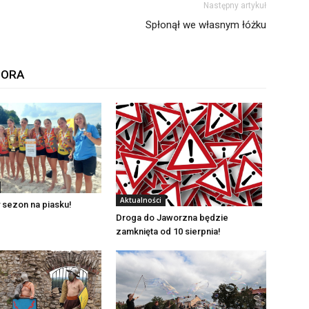
Następny artykuł
Spłonął we własnym łóżku
TORA
Aktualności
 sezon na piasku!
Droga do Jaworzna będzie
zamknięta od 10 sierpnia!