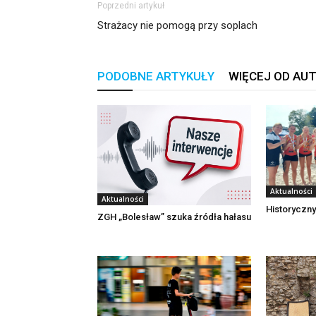
Poprzedni artykuł
Strażacy nie pomogą przy soplach
PODOBNE ARTYKUŁY
WIĘCEJ OD AU
Aktualności
Aktualności
Historyczny
ZGH „Bolesław” szuka źródła hałasu