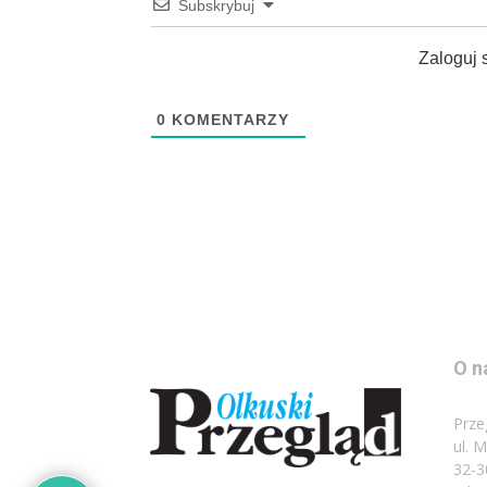
Subskrybuj
Zaloguj 
0
KOMENTARZY
O n
Prze
ul. 
32-3