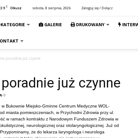
C
22.9
sobota, 8 sierpnia, 2026
Zaloguj się / Dołącz
Olkusz
KATEGORIE
GALERIE
DRUKOWANY
INTER
ONTAKT
zne poradnie już czynne
 poradnie już czynne
0
ność w Bukownie Miejsko-Gminne Centrum Medyczne WOL-
d miasta pomieszczeniach, w Przychodni Zdrowia przy ul.
ność w ramach kontraktu z Narodowym Funduszem Zdrowia w
okulistycznej, neurologicznej oraz otolaryngologicznej. Już od
w. Przypominamy, że do lekarza laryngologa i neurologa