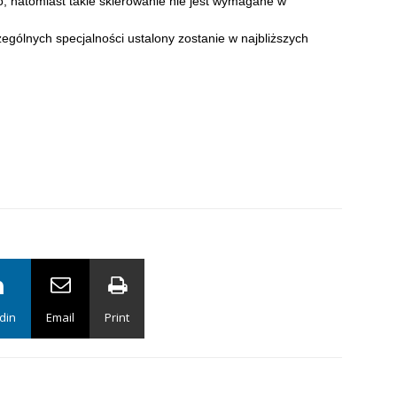
o, natomiast takie skierowanie nie jest wymagane w
ólnych specjalności ustalony zostanie w najbliższych
din
Email
Print