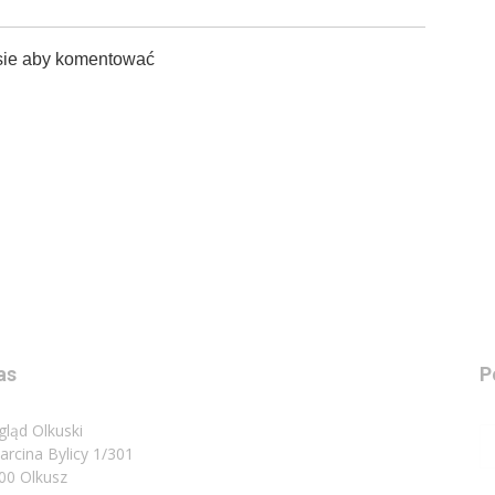
sie aby komentować
as
P
gląd Olkuski
Marcina Bylicy 1/301
00 Olkusz