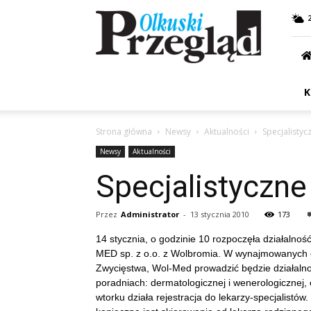
Przegląd
Olkuski
K
Strona główna
Newsy
Aktualności
Specjalistyc
Newsy
Aktualności
Specjalistyczne
Przez
Administrator
-
13 stycznia 2010
173
14 stycznia, o godzinie 10 rozpoczęła działal
MED sp. z o.o. z Wolbromia. W wynajmowanych o
Zwycięstwa, Wol-Med prowadzić będzie działal
poradniach: dermatologicznej i wenerologicznej, 
wtorku działa rejestracja do lekarzy-specjalistó