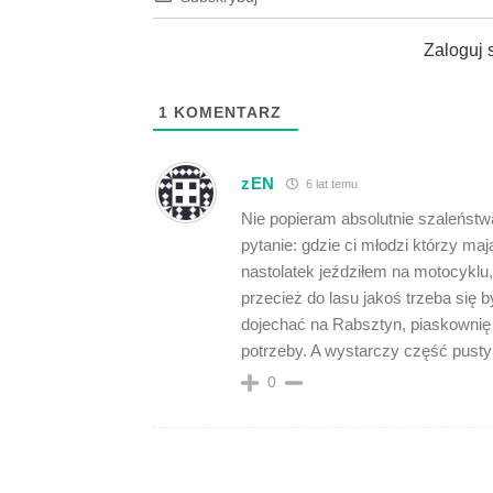
Zaloguj 
1
KOMENTARZ
zEN
6 lat temu
Nie popieram absolutnie szaleństw
pytanie: gdzie ci młodzi którzy m
nastolatek jeździłem na motocyklu
przecież do lasu jakoś trzeba się by
dojechać na Rabsztyn, piaskownię 
potrzeby. A wystarczy część pusty
0