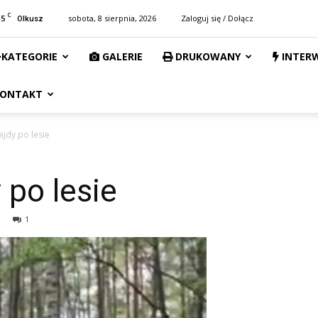
C
15
sobota, 8 sierpnia, 2026
Zaloguj się / Dołącz
Olkusz
KATEGORIE
GALERIE
DRUKOWANY
INTER
ONTAKT
ajdy po lesie
 po lesie
1