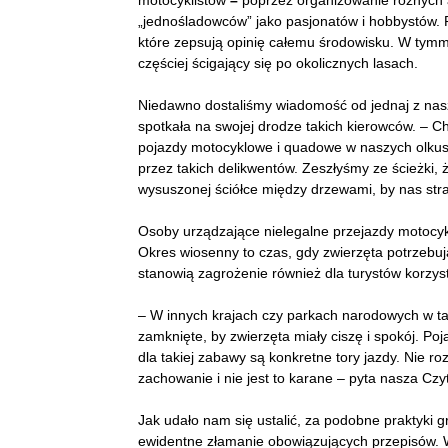
motocyklistów
–
poprzez organizowanie różnych 
„jednośladowców” jako pasjonatów i hobbystów. P
które zepsują opinię całemu środowisku. W tym
częściej ścigający się po okolicznych lasach.
Niedawno dostaliśmy wiadomość od jednaj z na
spotkała na swojej drodze takich kierowców. – C
pojazdy motocyklowe i quadowe w naszych olkus
przez takich delikwentów. Zeszłyśmy ze ścieżki, 
wysuszonej ściółce między drzewami, by nas stra
Osoby urządzające nielegalne przejazdy motocyk
Okres wiosenny to czas, gdy zwierzęta potrzebuj
stanowią zagrożenie również dla turystów korzys
– W innych krajach czy parkach narodowych w ta
zamknięte, by zwierzęta miały ciszę i spokój. Po
dla takiej zabawy są konkretne tory jazdy. Nie r
zachowanie i nie jest to karane – pyta nasza Czy
Jak udało nam się ustalić, za podobne praktyki 
ewidentne złamanie obowiązujących przepisów. W