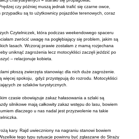
akcji charytatywnych
–
starało się propagować
rędzej czy później muszą jednak trafić się czarne owce,
m przypadku są to użytkownicy pojazdów terenowych, coraz
szych Czytelniczek, która podczas weekendowego spaceru
hciałam zwrócić uwagę na pogłębiający się problem, jakim są
kich lasach. Wczoraj prawie zostałam z mamą rozjechana
żeby uniknąć zagrożenia lecz motocykliści zaczęli jeździć po
szyć – relacjonuje kobieta.
lami płoszą zwierzęta stanowiąc dla nich duże zagrożenie.
ą więcej spokoju, gdyż przystępują do rozrodu. Motocykliści
tających ze szlaków turystycznych.
kim czasie obowiązuje zakaz hałasowania a szlaki są
jazdy silnikowe mają całkowity zakaz wstępu do lasu, bowiem
ozumiem dlaczego u nas nadal jest przyzwolenie na takie
telniczka.
grożą kary. Rajd uwieczniony na nagraniu stanowi bowiem
szelkie tego typu sytuacje powinny być zgłaszane do Straży