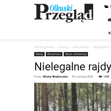
Przegląd
Olkuski
K
Strona główna
Newsy
Aktualności
Nielegalne r
Newsy
Aktualności
Nasze interwencje
Nielegalne rajdy
Przez
Wiola Woźniczko
-
18 czerwca 2020
1449