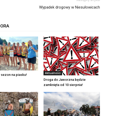
Następny artykuł
Wypadek drogowy w Niesułowicach
TORA
Aktualności
 sezon na piasku!
Droga do Jaworzna będzie
zamknięta od 10 sierpnia!