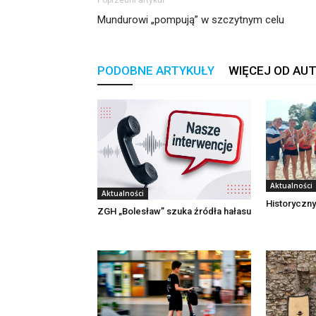
Poprzedni artykuł
Mundurowi „pompują” w szczytnym celu
PODOBNE ARTYKUŁY
WIĘCEJ OD AU
Aktualności
Aktualności
Historyczny
ZGH „Bolesław” szuka źródła hałasu