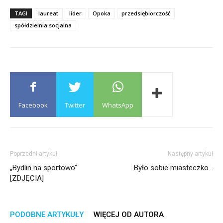
TAGI
laureat
lider
Opoka
przedsiębiorczość
spółdzielnia socjalna
Facebook
Twitter
WhatsApp
Poprzedni artykuł
Następny artykuł
„Bydlin na sportowo”
Było sobie miasteczko…
[ZDJĘCIA]
PODOBNE ARTYKUŁY
WIĘCEJ OD AUTORA