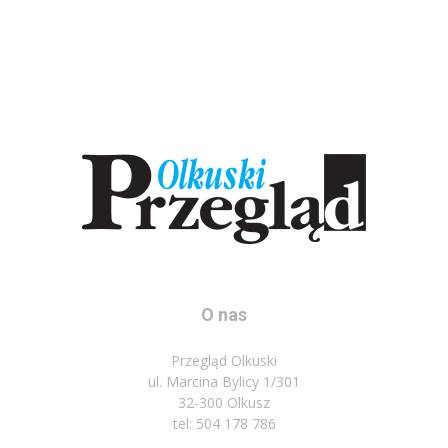
O nas
Przegląd Olkuski
ul. Marcina Bylicy 1/301
32-300 Olkusz
tel: 504 178 786