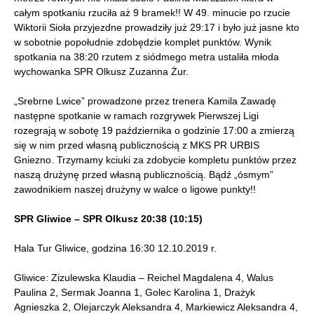
całym spotkaniu rzuciła aż 9 bramek!! W 49. minucie po rzucie
Wiktorii Sioła przyjezdne prowadziły już 29:17 i było już jasne kto
w sobotnie popołudnie zdobędzie komplet punktów. Wynik
spotkania na 38:20 rzutem z siódmego metra ustaliła młoda
wychowanka SPR Olkusz Zuzanna Żur.
„Srebrne Lwice” prowadzone przez trenera Kamila Zawadę
następne spotkanie w ramach rozgrywek Pierwszej Ligi
rozegrają w sobotę 19 października o godzinie 17:00 a zmierzą
się w nim przed własną publicznością z MKS PR URBIS
Gniezno. Trzymamy kciuki za zdobycie kompletu punktów przez
naszą drużynę przed własną publicznością. Bądź „ósmym”
zawodnikiem naszej drużyny w walce o ligowe punkty!!
SPR Gliwice – SPR Olkusz 20:38 (10:15)
Hala Tur Gliwice, godzina 16:30 12.10.2019 r.
Gliwice: Zizulewska Klaudia – Reichel Magdalena 4, Walus
Paulina 2, Sermak Joanna 1, Golec Karolina 1, Drażyk
Agnieszka 2, Olejarczyk Aleksandra 4, Markiewicz Aleksandra 4,