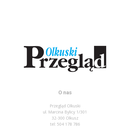
O nas
Przegląd Olkuski
ul. Marcina Bylicy 1/301
32-300 Olkusz
tel: 504 178 786