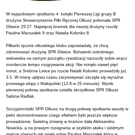
W wyjazdowym spotkaniu 4. kolejki Pierwszej Ligi grupy B
drużyna Stowarzyszenia Piłki Ręcznej Olkusz pokonała SPR
Gliwice 29:27. Najwięcej bramek dla naszej drużyny rzuciły:
Paulina Marszałek 9 oraz Natalia Kolonko 8.
Piłkarki ręczne olkuskiego klubu zapowiadały, że chcą
zdominować drużynę SPR Gliwice. Bohaterki sobotniego
widowiska na samym początku rywalizacji narzuciły sobie wręcz
mordercze tempo rozgrywania akcji. Nie minęło nawet pięć
minut, a Srebrne Lwice po rzucie Natalii Kolonko prowadziły już
3:1. W miarę upływu czasu zarysowywać zaczęła się wyraźna
przewaga ekipy z Małopolski (12:8 w 25 minucie). Wynik
pierwszej połowy spotkania ustaliła skrzydłowa SPR Olkusz
Sabina Radlak.
Szczypiornistki SPR Olkusz na drugą połowę spotkania wyszły w
pełni skoncentrowane czego efektem było jeszcze większe
prowadzenie. Świetną zmianę w bramce dała Aleksandra
Nowicka, a na prawym rozegraniu w szybkim ataku i siódmym
metrze równych nie miała sobie Paulina Marszałek która w