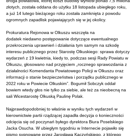
droga powiatowa, której koszt budowy wyniósł ponad 7,5 miliona
złotych, została oddana do użytku 18 listopada ubiegłego roku,
a już 14 lutego bieżącego roku została zamknięta z powodu
ogromnych zapadlisk pojawiających się w jej okolicy.
Prokuratura Rejonowa w Olkuszu wszczęła na
dodatek niedawno postępowanie dotyczące ewentualnego
przekroczenia uprawnień i działania tym samym na szkodę
interesu publicznego przez Starostę Olkuskiego: sprawa dotyczy
wydarzeń z 19 kwietnia, kiedy to, podczas sesji Rady Powiatu w
Olkuszu, głosowano nad przyjęciem „rocznego sprawozdania z
działalności Komendanta Powiatowego Policji w Olkuszu oraz
informacji o stanie bezpieczeństwa i porządku publicznego w
2022 roku w Powiecie Olkuskim”. Bogumił Sobczyk oddał
bowiem wtedy głos nie tylko za siebie, ale też za nieobecną na
sali Wicestarostę Olkuską Paulinę Polak.
Najprawdopodobniej to właśnie w wyniku tych wydarzeń w
kierownictwie partii rządzącej zapadła decyzja o konieczności
odcięcia się od poczynań byłego dyrektora Biura Poselskiego
Jacka Osucha. W ubiegłym tygodniu w Internecie pojawiło się
pismo sygnowane przez Jarosława Kaczyńskiego, z którego