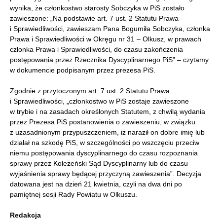
wynika, że członkostwo starosty Sobczyka w PiS zostało
zawieszone: „Na podstawie art. 7 ust. 2 Statutu Prawa
i Sprawiedliwości, zawieszam Pana Bogumiła Sobczyka, członka
Prawa i Sprawiedliwości w Okręgu nr 31 – Olkusz, w prawach
członka Prawa i Sprawiedliwości, do czasu zakończenia
postępowania przez Rzecznika Dyscyplinarnego PiS” – czytamy
w dokumencie podpisanym przez prezesa PiS.
Zgodnie z przytoczonym art. 7 ust. 2 Statutu Prawa
i Sprawiedliwości, „członkostwo w PiS zostaje zawieszone
w trybie i na zasadach określonych Statutem, z chwilą wydania
przez Prezesa PiS postanowienia o zawieszeniu, w związku
z uzasadnionym przypuszczeniem, iż naraził on dobre imię lub
działał na szkodę PiS, w szczególności po wszczęciu przeciw
niemu postępowania dyscyplinarnego do czasu rozpoznania
sprawy przez Koleżeński Sąd Dyscyplinarny lub do czasu
wyjaśnienia sprawy będącej przyczyną zawieszenia”. Decyzja
datowana jest na dzień 21 kwietnia, czyli na dwa dni po
pamiętnej sesji Rady Powiatu w Olkuszu.
Redakcja