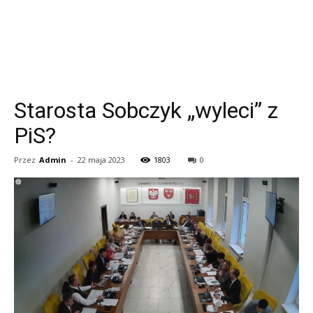
Starosta Sobczyk „wyleci” z
PiS?
Przez
Admin
-
22 maja 2023
1803
0