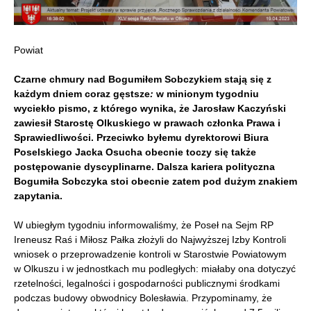
Powiat
Czarne chmury
nad Bogumiłem Sobczykiem stają się z
każdym dniem coraz gęstsze
:
w minionym tygodniu
wyciekło pismo, z którego wynika, że
Jarosław Kaczyński
zawiesił
Starostę
Olkuskiego w prawach członka Prawa i
Sprawiedliwości. Przeciwko
byłemu dyrektorowi Biura
Poselskiego Jacka Osucha
obecnie toczy się także
postępowanie dyscyplinarne. Dalsza kariera polityczna
Bogumiła Sobczyka stoi obecnie zatem pod dużym znakiem
zapytania.
W ubiegłym tygodniu informowaliśmy, że Poseł na Sejm RP
Ireneusz Raś i Miłosz Pałka złożyli do Najwyższej Izby Kontroli
wniosek o przeprowadzenie kontroli w Starostwie Powiatowym
w Olkuszu i w jednostkach mu podległych: miałaby ona dotyczyć
rzetelności, legalności i gospodarności publicznymi środkami
podczas budowy obwodnicy Bolesławia. Przypominamy, że