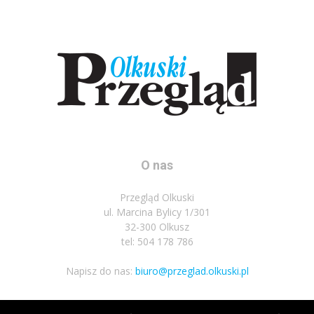
O nas
Przegląd Olkuski
ul. Marcina Bylicy 1/301
32-300 Olkusz
tel: 504 178 786
Napisz do nas:
biuro@przeglad.olkuski.pl