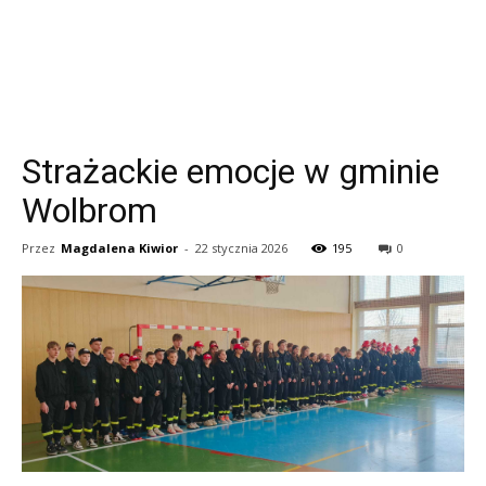
Strażackie emocje w gminie
Wolbrom
Przez
Magdalena Kiwior
-
22 stycznia 2026
195
0