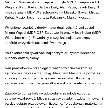
Nikodem Wasilewski. 2. miejsce zdobyła MDP Strzegowa – Filip
Węglarz, Karol Kieca, Bartosz Biały, Alan Pacia, Jakub Biały. 3.
miejsce zajęła MDP Wierzchowisko I – Mieszko Gaweł, Miłosz
Kubat, Maciej Tasior, Bartosz Palusiński, Marcel Płoszaj.
Wyłoniono również Liderów Indywidualnych, którymi zostali
Milena Wąsiel (MDP OSP Zarzecze II) oraz Miłosz Kubat (MDP
Wierzchowisko I). Zawodnicy ci uzyskali najlepsze czasy
spośród wszystkich uczestników turnieju.
Po zakończeniu rywalizacji najlepszym drużynom wręczono
puchary oraz dyplomy.
Nad prawidłowym przebiegiem zawodów czuwała komisja
sędziowska na czele z st. bryg. Marcinem Maciorą, a pozostali
strażacy dbali o organizację i bezpieczeństwo, tłumacząc
zadania oraz pokazując prawidłowe wykonanie elementów toru.
Zawody te po raz kolejny udowodniły, że młodzież potrafi
zdrowo rywalizować. Młodzi strażacy są zdolni, zdeterminowani i
bardzo dobrze przygotowani fizycznie. To doskonały materiał na