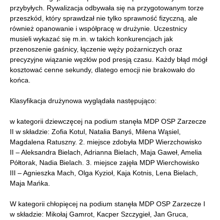
przybyłych. Rywalizacja odbywała się na przygotowanym torze
przeszkód, który sprawdzał nie tylko sprawność fizyczną, ale
również opanowanie i współpracę w drużynie. Uczestnicy
musieli wykazać się m.in. w takich konkurencjach jak
przenoszenie gaśnicy, łączenie węży pożarniczych oraz
precyzyjne wiązanie węzłów pod presją czasu. Każdy błąd mógł
kosztować cenne sekundy, dlatego emocji nie brakowało do
końca.
Klasyfikacja drużynowa wyglądała następująco:
w kategorii dziewczęcej na podium stanęła MDP OSP Zarzecze
II w składzie: Zofia Kotul, Natalia Banyś, Milena Wąsiel,
Magdalena Ratuszny. 2. miejsce zdobyła MDP Wierzchowisko
II – Aleksandra Bielach, Adrianna Bielach, Maja Gaweł, Amelia
Półtorak, Nadia Bielach. 3. miejsce zajęła MDP Wierchowisko
III – Agnieszka Mach, Olga Kyzioł, Kaja Kotnis, Lena Bielach,
Maja Mańka.
W kategorii chłopięcej na podium stanęła MDP OSP Zarzecze I
w składzie: Mikołaj Gamrot, Kacper Szczygieł, Jan Gruca,