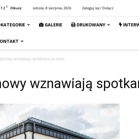
C
17.2
sobota, 8 sierpnia, 2026
Zaloguj się / Dołącz
Olkusz
KATEGORIE
GALERIE
DRUKOWANY
INTER
ONTAKT
Jehowy wznawiają spotkania na żywo
owy wznawiają spotka