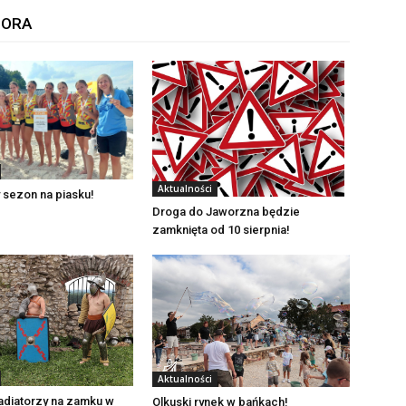
TORA
Aktualności
 sezon na piasku!
Droga do Jaworzna będzie
zamknięta od 10 sierpnia!
Aktualności
adiatorzy na zamku w
Olkuski rynek w bańkach!