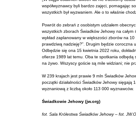
współwyznawcy byli bardzo zajęci, pomagając so
wszystkich był wyzwaniem. Ale o to właśnie chodzi
Powrót do zebrań z osobistym udziałem obecnyc
wszystkich zborach Świadków Jehowy na całym św
wykład zaplanowany w większości zborów na 10 k
prawdziwą nadzieję?”. Drugim będzie coroczna u
Odbędzie się ona 15 kwietnia 2022 roku, dokład
ofierze 1989 lat temu. Oba te spotkania odbędą
na żywo. Wszyscy goście są mile widziani; nie p
W 239 krajach jest prawie 9 mln Świadków Jehow
początki działalności Świadków Jehowy sięgają 18
wyznaniową z liczbą około 113 000 wyznawców.
Świadkowie Jehowy (jw.org)
fot. Sala Królestwa Świadków Jehowy – fot. JW