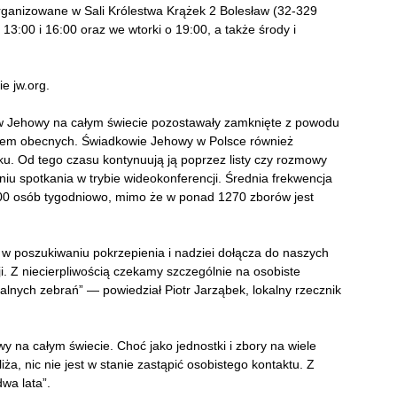
rganizowane w Sali Królestwa Krążek 2 Bolesław (32-329
 13:00 i 16:00 oraz we wtorki o 19:00, a także środy i
e jw.org.
ów Jehowy na całym świecie pozostawały zamknięte z powodu
ałem obecnych. Świadkowie Jehowy w Polsce również
oku. Od tego czasu kontynuują ją poprzez listy czy rozmowy
niu spotkania w trybie wideokonferencji. Średnia frekwencja
000 osób tygodniowo, mimo że w ponad 1270 zborów jest
y w poszukiwaniu pokrzepienia i nadziei dołącza do naszych
. Z niecierpliwością czekamy szczególnie na osobiste
alnych zebrań” — powiedział Piotr Jarząbek, lokalny rzecznik
y na całym świecie. Choć jako jednostki i zbory na wiele
ża, nic nie jest w stanie zastąpić osobistego kontaktu. Z
wa lata”.