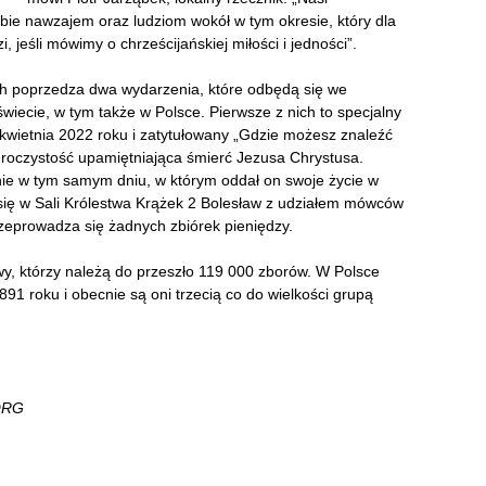
bie nawzajem oraz ludziom wokół w tym okresie, który dla
, jeśli mówimy o chrześcijańskiej miłości i jedności”.
h poprzedza dwa wydarzenia, które odbędą się we
iecie, w tym także w Polsce. Pierwsze z nich to specjalny
wietnia 2022 roku i zatytułowany „Gdzie możesz znaleźć
roczystość upamiętniająca śmierć Jezusa Chrystusa.
nie w tym samym dniu, w którym oddał on swoje życie w
 się w Sali Królestwa Krążek 2 Bolesław z udziałem mówców
rzeprowadza się żadnych zbiórek pieniędzy.
y, którzy należą do przeszło 119 000 zborów. W Polsce
91 roku i obecnie są oni trzecią co do wielkości grupą
.ORG