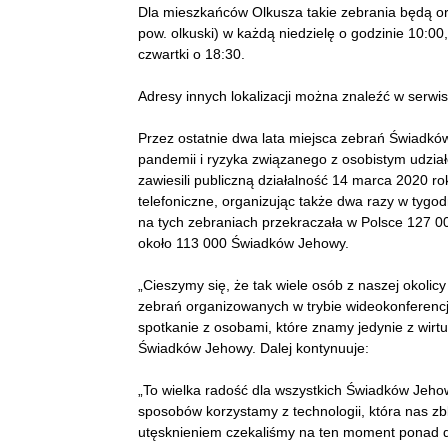
Dla mieszkańców Olkusza takie zebrania będą o
pow. olkuski) w każdą niedzielę o godzinie 10:00,
czwartki o 18:30.
Adresy innych lokalizacji można znaleźć w serwisi
Przez ostatnie dwa lata miejsca zebrań Świadk
pandemii i ryzyka związanego z osobistym udzi
zawiesili publiczną działalność 14 marca 2020 r
telefoniczne, organizując także dwa razy w tygod
na tych zebraniach przekraczała w Polsce 127 
około 113 000 Świadków Jehowy.
„Cieszymy się, że tak wiele osób z naszej okolic
zebrań organizowanych w trybie wideokonferencji
spotkanie z osobami, które znamy jedynie z wirtu
Świadków Jehowy. Dalej kontynuuje:
„To wielka radość dla wszystkich Świadków Jehow
sposobów korzystamy z technologii, która nas zbli
utęsknieniem czekaliśmy na ten moment ponad d