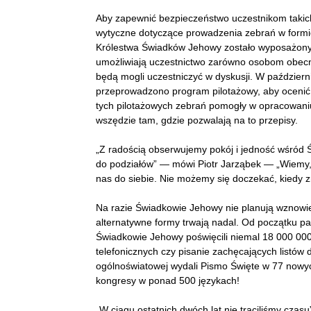
Aby zapewnić bezpieczeństwo uczestnikom takich
wytyczne dotyczące prowadzenia zebrań w formie
Królestwa Świadków Jehowy zostało wyposażonyc
umożliwiają uczestnictwo zarówno osobom obecny
będą mogli uczestniczyć w dyskusji. W październi
przeprowadzono program pilotażowy, aby ocenić, 
tych pilotażowych zebrań pomogły w opracowani
wszędzie tam, gdzie pozwalają na to przepisy.
„Z radością obserwujemy pokój i jedność wśród
do podziałów” — mówi Piotr Jarząbek — „Wiemy, 
nas do siebie. Nie możemy się doczekać, kiedy 
Na razie Świadkowie Jehowy nie planują wznowieni
alternatywne formy trwają nadal. Od początku pa
Świadkowie Jehowy poświęcili niemal 18 000 000
telefonicznych czy pisanie zachęcających listów 
ogólnoświatowej wydali Pismo Święte w 77 nowyc
kongresy w ponad 500 językach!
„W ciągu ostatnich dwóch lat nie traciliśmy czasu