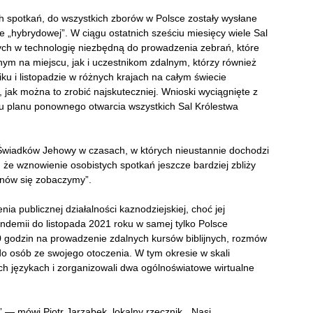
 spotkań, do wszystkich zborów w Polsce zostały wysłane
 „hybrydowej”. W ciągu ostatnich sześciu miesięcy wiele Sal
h w technologię niezbędną do prowadzenia zebrań, które
m na miejscu, jak i uczestnikom zdalnym, którzy również
ku i listopadzie w różnych krajach na całym świecie
jak można to zrobić najskuteczniej. Wnioski wyciągnięte z
u planu ponownego otwarcia wszystkich Sal Królestwa
 Świadków Jehowy w czasach, w których nieustannie dochodzi
że wznowienie osobistych spotkań jeszcze bardziej zbliży
znów się zobaczymy”.
a publicznej działalności kaznodziejskiej, choć jej
ndemii do listopada 2021 roku w samej tylko Polsce
 godzin na prowadzenie zdalnych kursów biblijnych, rozmów
do osób ze swojego otoczenia. W tym okresie w skali
h językach i zorganizowali dwa ogólnoświatowe wirtualne
” — mówi Piotr Jarząbek, lokalny rzecznik. „Nasi