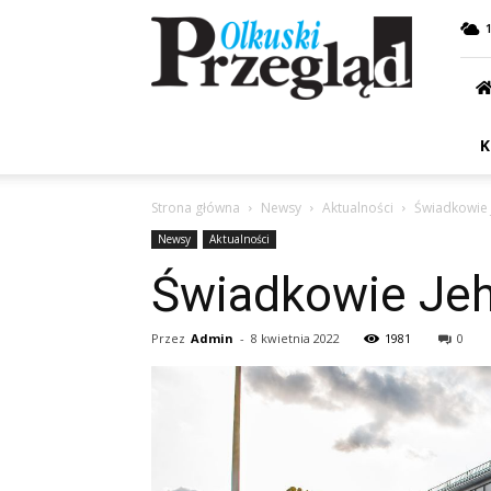
Przegląd
Olkuski
K
Strona główna
Newsy
Aktualności
Świadkowie 
Newsy
Aktualności
Świadkowie Jeh
Przez
Admin
-
8 kwietnia 2022
1981
0