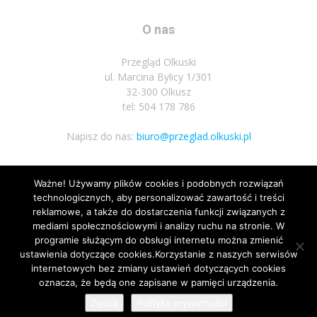
O nas
Przegląd Olkuski
ul. Marcina Bylicy 1/301
32-300 Olkusz
tel: 504 178 786
Napisz do nas:
biuro@przeglad.olkuski.pl
Ważne! Używamy plików cookies i podobnych rozwiązań
Podążaj za nami
technologicznych, aby personalizować zawartość i treści
reklamowe, a także do dostarczenia funkcji związanych z
mediami społecznościowymi i analizy ruchu na stronie. W
programie służącym do obsługi internetu można zmienić
ustawienia dotyczące cookies.Korzystanie z naszych serwisów
internetowych bez zmiany ustawień dotyczących cookies
oznacza, że będą one zapisane w pamięci urządzenia.
Nota prawna
Polityka prywatnosci
Kariera
Regulamin
Zgoda
Polityka prywatności
© Wszelkie prawa zastrzeżone 2020