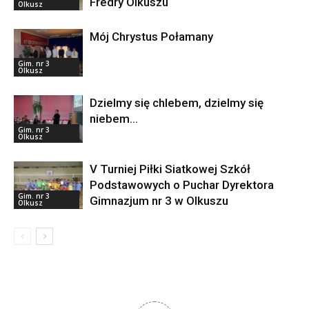
Fredry Olkuszu
Olkusz
Mój Chrystus Połamany
Gim. nr 3
Olkusz
Dzielmy się chlebem, dzielmy się
niebem…
Gim. nr 3
Olkusz
V Turniej Piłki Siatkowej Szkół
Podstawowych o Puchar Dyrektora
Gim. nr 3
Gimnazjum nr 3 w Olkuszu
Olkusz