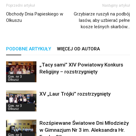
Poprzedni artykuł
Następny artykuł
Obchody Dnia Papieskiego w
Grzybiarze ruszyli na podbój
Olkuszu
lasów, aby uzbierać pełne
kosze leśnych skarbów…
PODOBNE ARTYKUŁY
WIĘCEJ OD AUTORA
„Tacy sami” XIV Powiatowy Konkurs
Religijny – rozstrzygnięty
Gim. nr 3
Olkusz
XV „Laur Trójki” rozstrzygnięty
Gim. nr 3
Olkusz
Rozśpiewane Światowe Dni Młodzieży
w Gimnazjum Nr 3 im. Aleksandra Hr.
Gim. nr 3