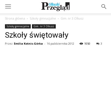
Strona główna
Szkoły gimnazjalne
Gim. nr 3 Olkusz
Szkoły gimnazjalne
Gim. nr 3 Olkusz
Szkoły świętowały
Przez
Emilia Kotnis-Górka
-
16 października 2012
1050
3