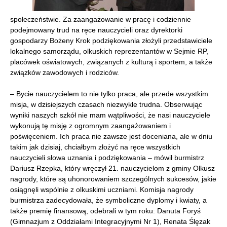
społeczeństwie. Za zaangażowanie w pracę i codziennie
podejmowany trud na ręce nauczycieli oraz dyrektorki
gospodarzy Bożeny Krok podziękowania złożyli przedstawiciele
lokalnego samorządu, olkuskich reprezentantów w Sejmie RP,
placówek oświatowych, związanych z kulturą i sportem, a także
związków zawodowych i rodziców.
– Bycie nauczycielem to nie tylko praca, ale przede wszystkim
misja, w dzisiejszych czasach niezwykle trudna. Obserwując
wyniki naszych szkół nie mam wątpliwości, że nasi nauczyciele
wykonują tę misję z ogromnym zaangażowaniem i
poświęceniem. Ich praca nie zawsze jest doceniana, ale w dniu
takim jak dzisiaj, chciałbym złożyć na ręce wszystkich
nauczycieli słowa uznania i podziękowania – mówił burmistrz
Dariusz Rzepka, który wręczył 21. nauczycielom z gminy Olkusz
nagrody, które są uhonorowaniem szczególnych sukcesów, jakie
osiągnęli wspólnie z olkuskimi uczniami. Komisja nagrody
burmistrza zadecydowała, że symboliczne dyplomy i kwiaty, a
także premię finansową, odebrali w tym roku: Danuta Foryś
(Gimnazjum z Oddziałami Integracyjnymi Nr 1), Renata Ślęzak