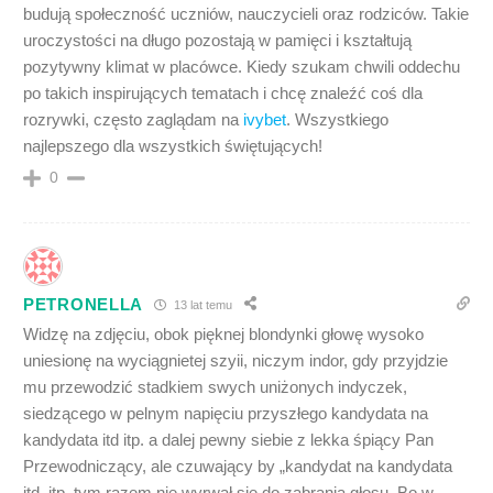
budują społeczność uczniów, nauczycieli oraz rodziców. Takie
uroczystości na długo pozostają w pamięci i kształtują
pozytywny klimat w placówce. Kiedy szukam chwili oddechu
po takich inspirujących tematach i chcę znaleźć coś dla
rozrywki, często zaglądam na
ivybet
. Wszystkiego
najlepszego dla wszystkich świętujących!
0
PETRONELLA
13 lat temu
Widzę na zdjęciu, obok pięknej blondynki głowę wysoko
uniesionę na wyciągnietej szyii, niczym indor, gdy przyjdzie
mu przewodzić stadkiem swych uniżonych indyczek,
siedzącego w pelnym napięciu przyszłego kandydata na
kandydata itd itp. a dalej pewny siebie z lekka śpiący Pan
Przewodniczący, ale czuwający by „kandydat na kandydata
itd, itp. tym razem nie wyrwał się do zabrania głosu. Bo w