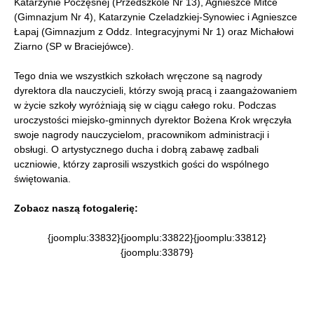
Katarzynie Poczęsnej (Przedszkole Nr 13), Agnieszce Mitce
(Gimnazjum Nr 4), Katarzynie Czeladzkiej-Synowiec i Agnieszce
Łapaj (Gimnazjum z Oddz. Integracyjnymi Nr 1) oraz Michałowi
Ziarno (SP w Braciejówce).
Tego dnia we wszystkich szkołach wręczone są nagrody
dyrektora dla nauczycieli, którzy swoją pracą i zaangażowaniem
w życie szkoły wyróżniają się w ciągu całego roku. Podczas
uroczystości miejsko-gminnych dyrektor Bożena Krok wręczyła
swoje nagrody nauczycielom, pracownikom administracji i
obsługi. O artystycznego ducha i dobrą zabawę zadbali
uczniowie, którzy zaprosili wszystkich gości do wspólnego
świętowania.
Zobacz naszą fotogalerię:
{joomplu:33832}{joomplu:33822}{joomplu:33812}
{joomplu:33879}