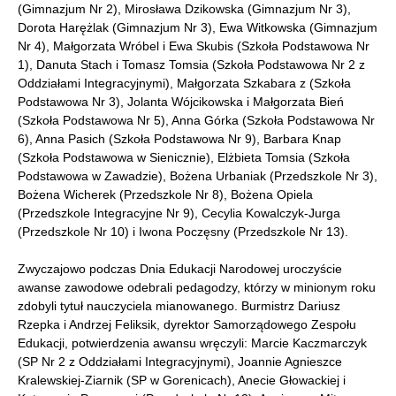
(Gimnazjum Nr 2), Mirosława Dzikowska (Gimnazjum Nr 3),
Dorota Harężlak (Gimnazjum Nr 3), Ewa Witkowska (Gimnazjum
Nr 4), Małgorzata Wróbel i Ewa Skubis (Szkoła Podstawowa Nr
1), Danuta Stach i Tomasz Tomsia (Szkoła Podstawowa Nr 2 z
Oddziałami Integracyjnymi), Małgorzata Szkabara z (Szkoła
Podstawowa Nr 3), Jolanta Wójcikowska i Małgorzata Bień
(Szkoła Podstawowa Nr 5), Anna Górka (Szkoła Podstawowa Nr
6), Anna Pasich (Szkoła Podstawowa Nr 9), Barbara Knap
(Szkoła Podstawowa w Sienicznie), Elżbieta Tomsia (Szkoła
Podstawowa w Zawadzie), Bożena Urbaniak (Przedszkole Nr 3),
Bożena Wicherek (Przedszkole Nr 8), Bożena Opiela
(Przedszkole Integracyjne Nr 9), Cecylia Kowalczyk-Jurga
(Przedszkole Nr 10) i Iwona Poczęsny (Przedszkole Nr 13).
Zwyczajowo podczas Dnia Edukacji Narodowej uroczyście
awanse zawodowe odebrali pedagodzy, którzy w minionym roku
zdobyli tytuł nauczyciela mianowanego. Burmistrz Dariusz
Rzepka i Andrzej Feliksik, dyrektor Samorządowego Zespołu
Edukacji, potwierdzenia awansu wręczyli: Marcie Kaczmarczyk
(SP Nr 2 z Oddziałami Integracyjnymi), Joannie Agnieszce
Kralewskiej-Ziarnik (SP w Gorenicach), Anecie Głowackiej i