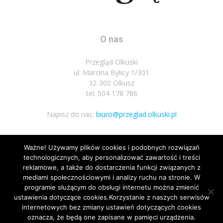
O nas
Przegląd Olkuski
ul. Marcina Bylicy 1/301
32-300 Olkusz
tel: 504 178 786
Napisz do nas:
biuro@przeglad.olkuski.pl
Ważne! Używamy plików cookies i podobnych rozwiązań
Podążaj za nami
technologicznych, aby personalizować zawartość i treści
reklamowe, a także do dostarczenia funkcji związanych z
mediami społecznościowymi i analizy ruchu na stronie. W
programie służącym do obsługi internetu można zmienić
ustawienia dotyczące cookies.Korzystanie z naszych serwisów
internetowych bez zmiany ustawień dotyczących cookies
3
oznacza, że będą one zapisane w pamięci urządzenia.
Nota prawna
Polityka prywatnosci
Kariera
Regulamin