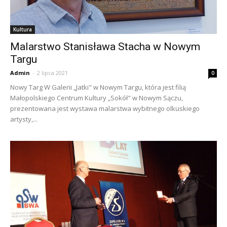
Kultura
Malarstwo Stanisława Stacha w Nowym
Targu
Admin
-
2 lipca 2021
0
Nowy Targ W Galerii „Jatki" w Nowym Targu, która jest filią
Małopolskiego Centrum Kultury „Sokół" w Nowym Sączu,
prezentowana jest wystawa malarstwa wybitnego olkuskiego
artysty,...