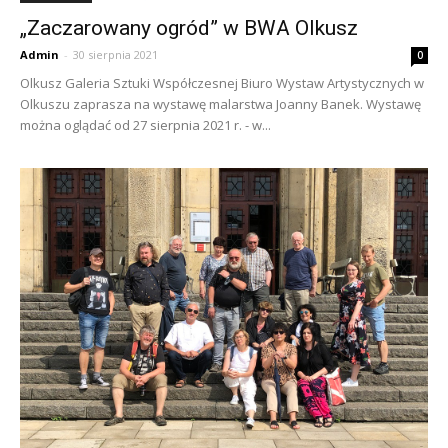
„Zaczarowany ogród” w BWA Olkusz
Admin
-
30 sierpnia 2021
0
Olkusz Galeria Sztuki Współczesnej Biuro Wystaw Artystycznych w
Olkuszu zaprasza na wystawę malarstwa Joanny Banek. Wystawę
można oglądać od 27 sierpnia 2021 r. - w...