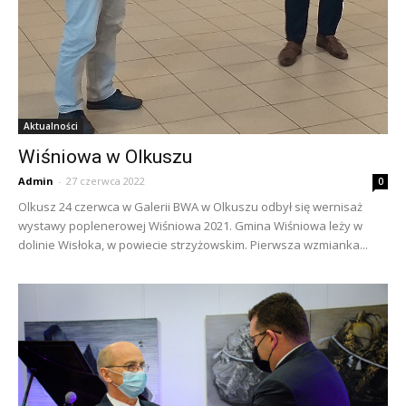
Aktualności
Wiśniowa w Olkuszu
Admin
-
27 czerwca 2022
0
Olkusz 24 czerwca w Galerii BWA w Olkuszu odbył się wernisaż
wystawy poplenerowej Wiśniowa 2021. Gmina Wiśniowa leży w
dolinie Wisłoka, w powiecie strzyżowskim. Pierwsza wzmianka...