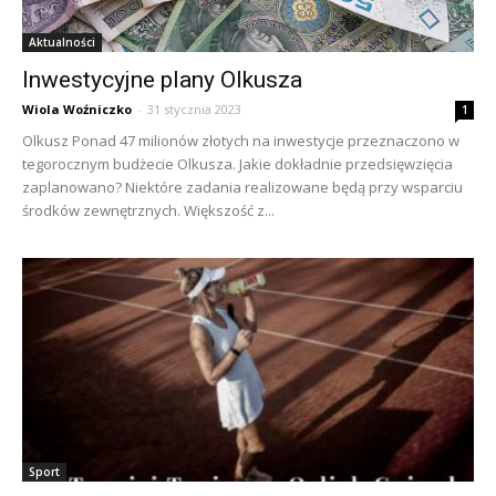
Aktualności
Inwestycyjne plany Olkusza
Wiola Woźniczko
-
31 stycznia 2023
1
Olkusz Ponad 47 milionów złotych na inwestycje przeznaczono w
tegorocznym budżecie Olkusza. Jakie dokładnie przedsięwzięcia
zaplanowano? Niektóre zadania realizowane będą przy wsparciu
środków zewnętrznych. Większość z...
Sport