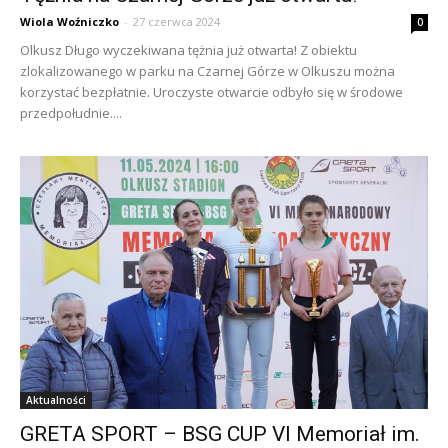
Wiola Woźniczko
-
27 czerwca 2024
0
Olkusz Długo wyczekiwana tężnia już otwarta! Z obiektu
zlokalizowanego w parku na Czarnej Górze w Olkuszu można
korzystać bezpłatnie. Uroczyste otwarcie odbyło się w środowe
przedpołudnie....
Aktualności
GRETA SPORT – BSG CUP VI Memoriał im.