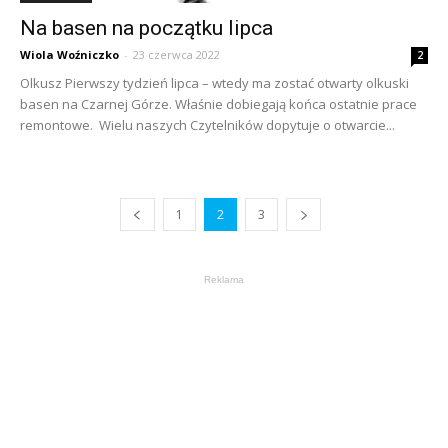
Na basen na początku lipca
Wiola Woźniczko
-
23 czerwca 2022
2
Olkusz Pierwszy tydzień lipca – wtedy ma zostać otwarty olkuski
basen na Czarnej Górze. Właśnie dobiegają końca ostatnie prace
remontowe. Wielu naszych Czytelników dopytuje o otwarcie...
1
2
3
Reklama