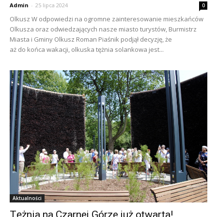
Admin
-
25 lipca 2024
0
Olkusz W odpowiedzi na ogromne zainteresowanie mieszkańców
Olkusza oraz odwiedzających nasze miasto turystów, Burmistrz
Miasta i Gminy Olkusz Roman Piaśnik podjął decyzję, że
aż do końca wakacji, olkuska tężnia solankowa jest...
Aktualności
Tężnia na Czarnej Górze już otwarta!