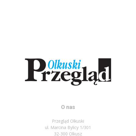
O nas
Przegląd Olkuski
ul. Marcina Bylicy 1/301
32-300 Olkusz