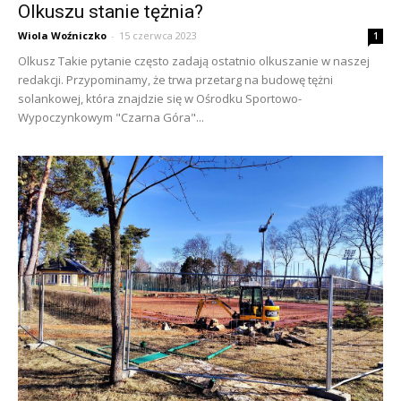
Olkuszu stanie tężnia?
Wiola Woźniczko
-
15 czerwca 2023
1
Olkusz Takie pytanie często zadają ostatnio olkuszanie w naszej
redakcji. Przypominamy, że trwa przetarg na budowę tężni
solankowej, która znajdzie się w Ośrodku Sportowo-
Wypoczynkowym "Czarna Góra"...