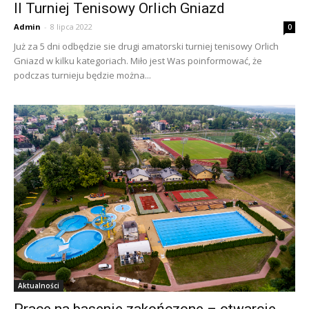
II Turniej Tenisowy Orlich Gniazd
Admin
-
8 lipca 2022
0
Już za 5 dni odbędzie sie drugi amatorski turniej tenisowy Orlich
Gniazd w kilku kategoriach. Miło jest Was poinformować, że
podczas turnieju będzie można...
Aktualności