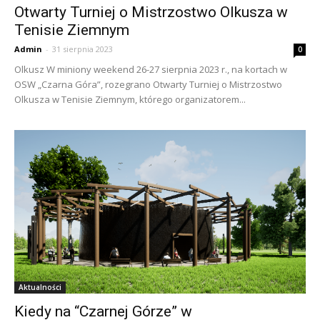
Otwarty Turniej o Mistrzostwo Olkusza w
Tenisie Ziemnym
Admin
-
31 sierpnia 2023
0
Olkusz W miniony weekend 26-27 sierpnia 2023 r., na kortach w
OSW „Czarna Góra”, rozegrano Otwarty Turniej o Mistrzostwo
Olkusza w Tenisie Ziemnym, którego organizatorem...
Aktualności
Kiedy na “Czarnej Górze” w