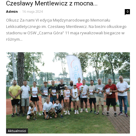
Czesławy Mentlewicz z mocna...
Admin
-
16 maja 2024
0
Olkusz Za nami VI edycja Międzynarodowego Memoriału
Lekkoatletycznego im. Czesławy Mentlewicz. Na bieżni olkuskiego
stadionu w OSW „Czarna Góra” 11 maja rywalizowali biegacze w
różnym...
Aktualności