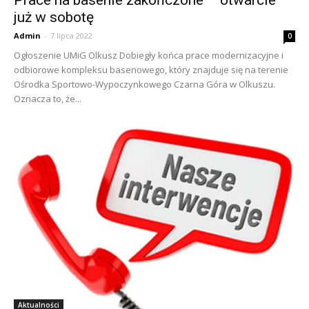
Prace na basenie zakończone – otwarcie
już w sobotę
Admin
-
7 lipca 2022
0
Ogłoszenie UMiG Olkusz Dobiegły końca prace modernizacyjne i
odbiorowe kompleksu basenowego, który znajduje się na terenie
Ośrodka Sportowo-Wypoczynkowego Czarna Góra w Olkuszu.
Oznacza to, że...
Aktualności