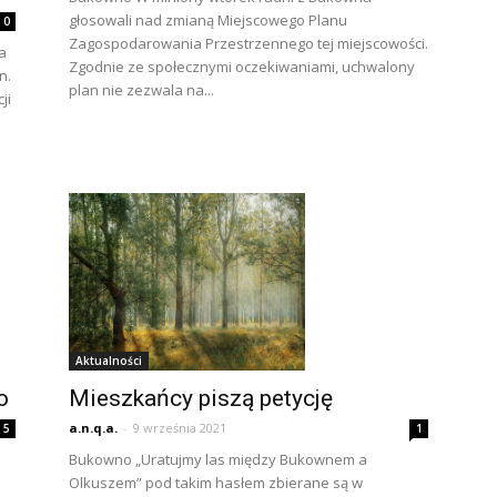
głosowali nad zmianą Miejscowego Planu
0
Zagospodarowania Przestrzennego tej miejscowości.
a
Zgodnie ze społecznymi oczekiwaniami, uchwalony
n.
plan nie zezwala na...
ji
Aktualności
o
Mieszkańcy piszą petycję
a.n.q.a.
-
9 września 2021
5
1
Bukowno „Uratujmy las między Bukownem a
Olkuszem” pod takim hasłem zbierane są w