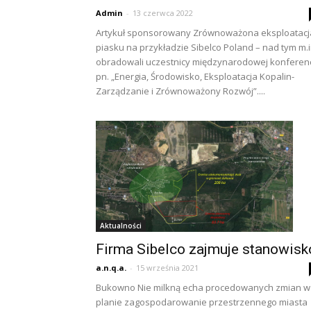
Admin
-
13 czerwca 2022
Artykuł sponsorowany Zrównoważona eksploatacj
piasku na przykładzie Sibelco Poland – nad tym m.i
obradowali uczestnicy międzynarodowej konferenc
pn. „Energia, Środowisko, Eksploatacja Kopalin-
Zarządzanie i Zrównoważony Rozwój”....
Aktualności
Firma Sibelco zajmuje stanowisk
a.n.q.a.
-
15 września 2021
Bukowno Nie milkną echa procedowanych zmian w
planie zagospodarowanie przestrzennego miasta