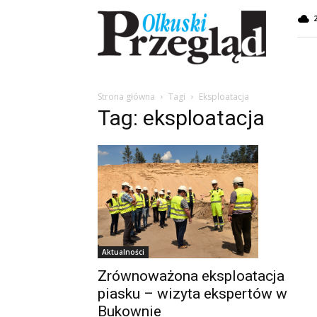
Przegląd
Olkuski
Strona główna
Tagi
Eksploatacja
Tag: eksploatacja
Aktualności
Zrównoważona eksploatacja
piasku – wizyta ekspertów w
Bukownie