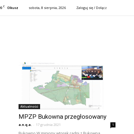
C
20
sobota, 8 sierpnia, 2026
Zaloguj się / Dołącz
Olkusz
Aktualności
MPZP Bukowna przegłosowany
a.n.q.a.
-
17 grudnia 2021
1
Bukowno W miniony wtorek radni z Bukowna