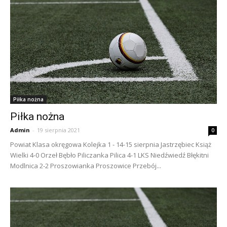
Piłka nożna
Piłka nożna
Admin
-
19 sierpnia 2021
0
Powiat Klasa okręgowa Kolejka 1 - 14-15 sierpnia Jastrzębiec Książ
Wielki 4-0 Orzeł Bębło Piliczanka Pilica 4-1 LKS Niedźwiedź Błękitni
Modlnica 2-2 Proszowianka Proszowice Przebój...