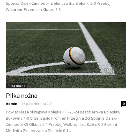
Spójnia Osiek-Zimnodół Zieleńczanka Zielonki 2-0 Przebój
Wolbrom Przemsza Klucze 1-3...
Piłka nożna
Piłka nożna
Admin
-
26 października 2021
0
Powiat Klasa okręgowa Kolejka 11 - 23-24 października Bolesław
Bukowno 1-0 Orzeł Bębło Promień Przeginia 2-3 Spójnia Osiek-
Zimnodół KS Olkusz 2-1 Przebój Wolbrom Lot Balice 0-2 Błękitni
Modlnica Zieleńczanka Zielonki 0-1...