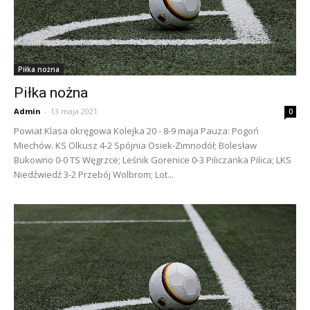
Piłka nożna
Piłka nożna
Admin
-
13 maja 2021
0
Powiat Klasa okręgowa Kolejka 20 - 8-9 maja Pauza: Pogoń
Miechów. KS Olkusz 4-2 Spójnia Osiek-Zimnodół; Bolesław
Bukowno 0-0 TS Węgrzce; Leśnik Gorenice 0-3 Piliczanka Pilica; LKS
Niedźwiedź 3-2 Przebój Wolbrom; Lot...