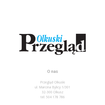
O nas
Przegląd Olkuski
ul. Marcina Bylicy 1/301
32-300 Olkusz
tel: 504 178 786