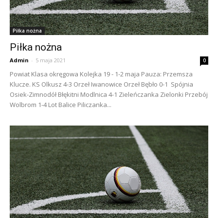
Piłka nożna
Piłka nożna
Admin
-
5 maja 2021
0
Powiat Klasa okręgowa Kolejka 19 - 1-2 maja Pauza: Przemsza
Klucze. KS Olkusz 4-3 Orzeł Iwanowice Orzeł Bębło 0-1 Spójnia
Osiek-Zimnodół Błękitni Modlnica 4-1 Zieleńczanka Zielonki Przebój
Wolbrom 1-4 Lot Balice Piliczanka...