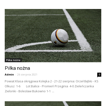
Piłka nożna
Piłka nożna
Admin
-
26 sierpnia 2021
0
Powiat Klasa okręgowa Kolejka 2 - 21-22 sierpnia: Orzeł Bębło - KS
Olkusz 1-6 Lot Balice - Promień Przeginia 4-0 Zieleńczanka
Zielonki - Bolesław Bukowno 1-1 ...