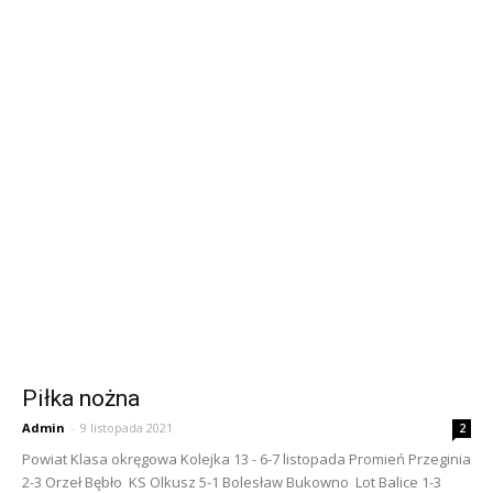
Piłka nożna
Admin
-
9 listopada 2021
2
Powiat Klasa okręgowa Kolejka 13 - 6-7 listopada Promień Przeginia
2-3 Orzeł Bębło KS Olkusz 5-1 Bolesław Bukowno Lot Balice 1-3