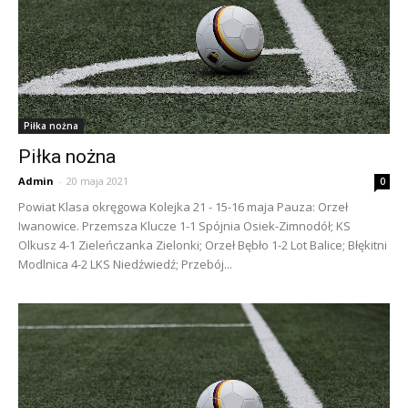
Piłka nożna
Piłka nożna
Admin
-
20 maja 2021
0
Powiat Klasa okręgowa Kolejka 21 - 15-16 maja Pauza: Orzeł
Iwanowice. Przemsza Klucze 1-1 Spójnia Osiek-Zimnodół; KS
Olkusz 4-1 Zieleńczanka Zielonki; Orzeł Bębło 1-2 Lot Balice; Błękitni
Modlnica 4-2 LKS Niedźwiedź; Przebój...