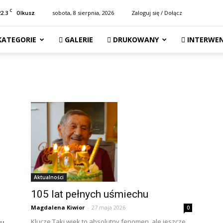
C
22.3
sobota, 8 sierpnia, 2026
Zaloguj się / Dołącz
Olkusz
KATEGORIE
GALERIE
DRUKOWANY
INTERWEN
Aktualności
105 lat pełnych uśmiechu
Magdalena Kiwior
-
27 maja 2026
0
..
Klucze Taki wiek to absolutny fenomen, ale jeszcze