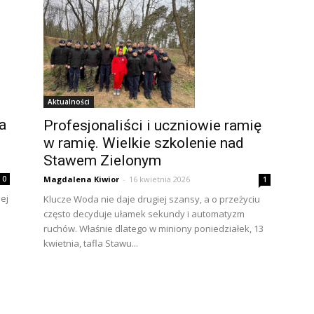
Aktualności
a
Profesjonaliści i uczniowie ramię
w ramię. Wielkie szkolenie nad
Stawem Zielonym
Magdalena Kiwior
-
16 kwietnia 2026
0
1
nej
Klucze Woda nie daje drugiej szansy, a o przeżyciu
często decyduje ułamek sekundy i automatyzm
ruchów. Właśnie dlatego w miniony poniedziałek, 13
kwietnia, tafla Stawu...