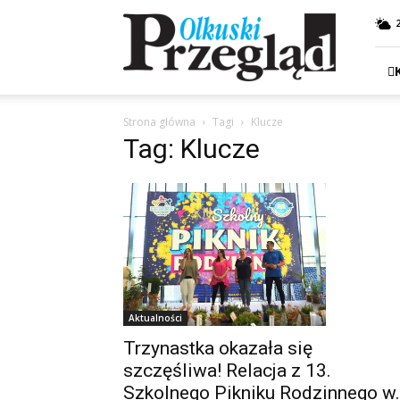
Przegląd
Olkuski
Strona główna
Tagi
Klucze
Tag: Klucze
Aktualności
Trzynastka okazała się
szczęśliwa! Relacja z 13.
Szkolnego Pikniku Rodzinnego w.