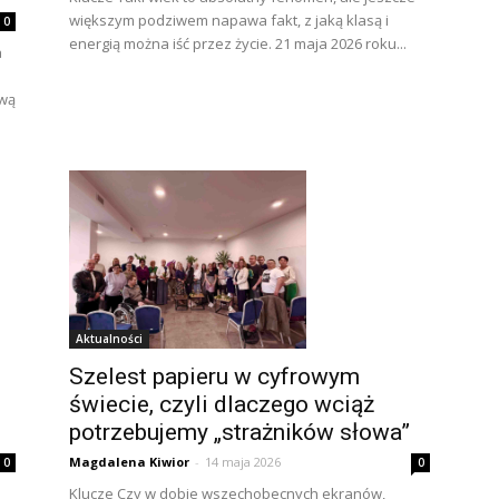
większym podziwem napawa fakt, z jaką klasą i
0
energią można iść przez życie. 21 maja 2026 roku...
a
awą
Aktualności
Szelest papieru w cyfrowym
świecie, czyli dlaczego wciąż
potrzebujemy „strażników słowa”
Magdalena Kiwior
-
14 maja 2026
0
0
Klucze Czy w dobie wszechobecnych ekranów,