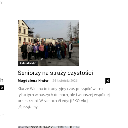
ny
Aktualności
Seniorzy na straży czystości!
ch
Magdalena Kiwior
-
26 kwietnia 2026
0
0
Klucze Wiosna to tradycyjny czas porządków – nie
tylko tych w naszych domach, ale i w naszej wspólnej
przestrzeni. W ramach VI edycji EKO-Akcji
„Sprzątamy...
...