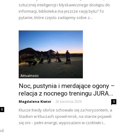
sztucznej inteligencji i błyskawicznego dostępu do
informacji, biblioteka ma jeszcze rację bytu? To
pytanie, które często zadajemy sobie z...
Aktualności
Noc, pustynia i merdające ogony –
relacja z nocnego treningu JURA...
Magdalena Kiwior
-
28 kwietnia 2026
0
0
Klucze Kiedy słońce schowało się za horyzontem, a
Stadion w Kluczach spowił mrok, na starcie pojawili
się oni – pełni energii, wyposażeni w czołówki i...
od