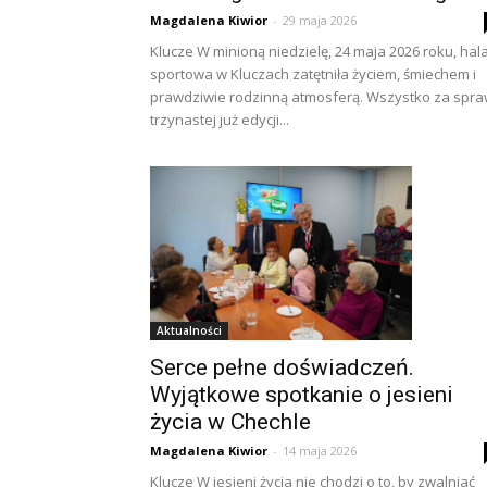
Magdalena Kiwior
-
29 maja 2026
Klucze W minioną niedzielę, 24 maja 2026 roku, hal
sportowa w Kluczach zatętniła życiem, śmiechem i
prawdziwie rodzinną atmosferą. Wszystko za spr
trzynastej już edycji...
Aktualności
Serce pełne doświadczeń.
Wyjątkowe spotkanie o jesieni
życia w Chechle
Magdalena Kiwior
-
14 maja 2026
Klucze W jesieni życia nie chodzi o to, by zwalniać