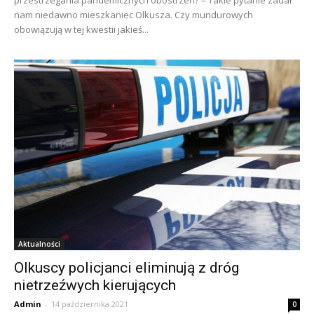
nam niedawno mieszkaniec Olkusza. Czy mundurowych
obowiązują w tej kwestii jakieś...
Aktualności
Olkuscy policjanci eliminują z dróg
nietrzeźwych kierujących
Admin
-
14 października 2021
0