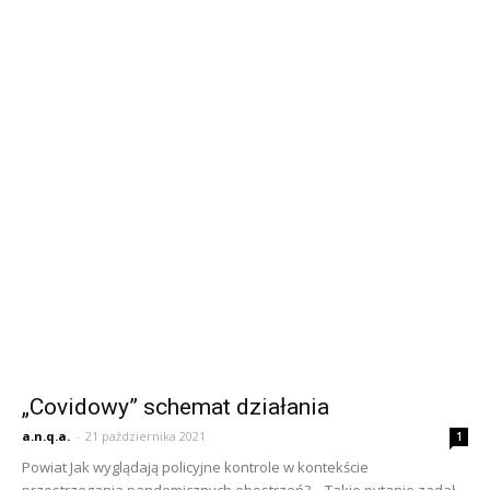
„Covidowy” schemat działania
a.n.q.a.
-
21 października 2021
1
Powiat Jak wyglądają policyjne kontrole w kontekście
przestrzegania pandemicznych obostrzeń? – Takie pytanie zadał