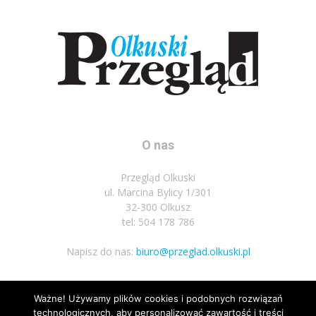
O nas
Przegląd Olkuski
ul. Marcina Bylicy 1/301
32-300 Olkusz
tel: 504 178 786
Napisz do nas:
biuro@przeglad.olkuski.pl
Ważne! Używamy plików cookies i podobnych rozwiązań
Podążaj za nami
technologicznych, aby personalizować zawartość i treści