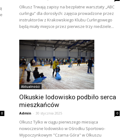
Olkusz Trwają zapisy na bezpłatne warsztaty „ABC
ą
curlingu” dla dorosłych: zajęcia prowadzone przez
ie
instruktorów z Krakowskiego Klubu Curlingowego
będą miały miejsce przez pierwsze trzy niedziele...
Aktualności
Olkuskie lodowisko podbiło serca
mieszkańców
Admin
-
30 stycznia 2025
0
0
Olkusz Tylko w ciągu pierwszego miesiąca
nowoczesne lodowisko w Ośrodku Sportowo-
Wypoczynkowym "Czarna Góra" w Olkuszu