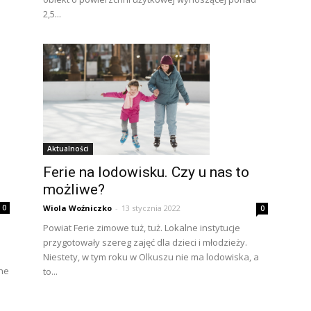
2,5...
Aktualności
Ferie na lodowisku. Czy u nas to
możliwe?
Wiola Woźniczko
-
13 stycznia 2022
0
0
Powiat Ferie zimowe tuż, tuż. Lokalne instytucje
przygotowały szereg zajęć dla dzieci i młodzieży.
Niestety, w tym roku w Olkuszu nie ma lodowiska, a
zne
to...