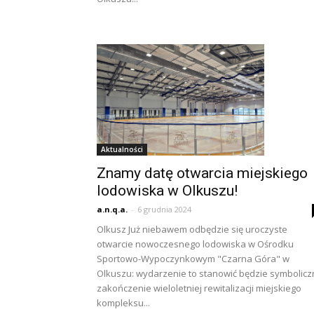
Aktualności
Znamy datę otwarcia miejskiego
lodowiska w Olkuszu!
a.n.q.a.
-
6 grudnia 2024
Olkusz Już niebawem odbędzie się uroczyste
otwarcie nowoczesnego lodowiska w Ośrodku
Sportowo-Wypoczynkowym "Czarna Góra" w
Olkuszu: wydarzenie to stanowić będzie symbolic
zakończenie wieloletniej rewitalizacji miejskiego
kompleksu...