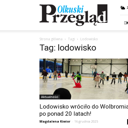
Przegląd
Olkuski
Strona główna
Tagi
Lodowisko
Tag: lodowisko
Aktualności
Lodowisko wróciło do Wolbromi
po ponad 20 latach!
Magdalena Kiwior
-
16 grudnia 2025