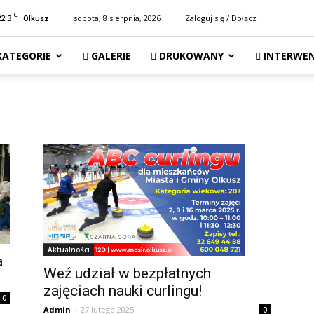
C
22.3
sobota, 8 sierpnia, 2026
Zaloguj się / Dołącz
Olkusz
KATEGORIE
GALERIE
DRUKOWANY
INTERWEN
Aktualności
a
Weź udział w bezpłatnych
zajęciach nauki curlingu!
0
Admin
-
27 lutego 2025
0