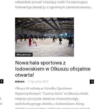
odwiedziło ponad 14 tysięcy osób! Ta imponująca
frekwencja świadczy o ogromnym zainteresowaniu...
Aktualności
Nowa hala sportowa z
lodowiskiem w Olkuszu oficjalnie
otwarta!
Admin
-
17 grudnia 2024
0
0
Olkusz W sobotę w Ośrodku Sportowo-
Wypoczynkowym "Czarna Góra" w Olkuszu miało
z
miejsce uroczyste otwarcie nowoczesnego,
 w
wielofunkcyjnego obiektu z lodowiskiem. Nowy
obiekt o powierzchni użytkowej wynoszącej ponad