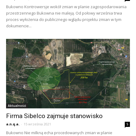
Bukowno Kontrowersje wokół zmian w planie zagospodarowania
przestrzennego Bukowna nie maleją. Od połowy września trwa
proces wyłożenia do publicznego wglądu projektu zmian w tym
dokumencie...
Aktualności
Firma Sibelco zajmuje stanowisko
a.n.q.a.
-
15 września 2021
5
Bukowno Nie milkną echa procedowanych zmian w planie