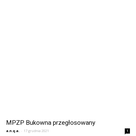
MPZP Bukowna przegłosowany
a.n.q.a.
-
17 grudnia 2021
1