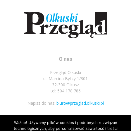
O nas
Przegląd Olkuski
ul. Marcina Bylicy 1/301
32-300 Olkusz
tel: 504 178 786
Napisz do nas:
biuro@przeglad.olkuski.pl
Ważne! Używamy plików cookies i podobnych rozwiązań
Podążaj za nami
technologicznych, aby personalizować zawartość i treści