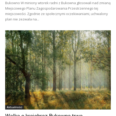
Bukowno W miniony wtorek radni z Bukowna głosowali nad zmianą
Miejscowego Planu Zagospodarowania Przestrzennego tej
miejscowości. Zgodnie ze społecznymi oczekiwaniami, uchwalony
plan nie zezwala na...
Aktualności
Walka o krajobraz Bukowna trwa