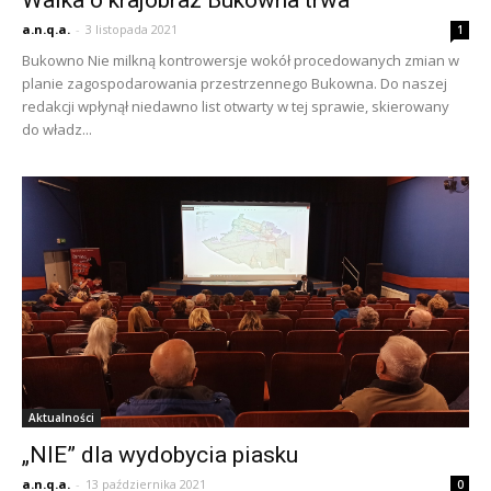
a.n.q.a.
-
3 listopada 2021
1
Bukowno Nie milkną kontrowersje wokół procedowanych zmian w
planie zagospodarowania przestrzennego Bukowna. Do naszej
redakcji wpłynął niedawno list otwarty w tej sprawie, skierowany
do władz...
Aktualności
„NIE” dla wydobycia piasku
a.n.q.a.
-
13 października 2021
0