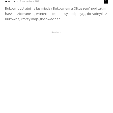
a.n.q.a.
-
9 września 2021
1
Bukowno „Uratujmy las między Bukownem a Olkuszem” pod takim
hasłem zbierane są w Internecie podpisy pod petycją do radnych z
Bukowna, którzy mają głosować nad...
Reklama