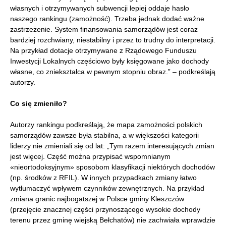
własnych i otrzymywanych subwencji lepiej oddaje hasło
naszego rankingu (zamożność). Trzeba jednak dodać ważne
zastrzeżenie. System finansowania samorządów jest coraz
bardziej rozchwiany, niestabilny i przez to trudny do interpretacji.
Na przykład dotacje otrzymywane z Rządowego Funduszu
Inwestycji Lokalnych częściowo były księgowane jako dochody
własne, co zniekształca w pewnym stopniu obraz.” – podkreślają
autorzy.
Co się zmieniło?
Autorzy rankingu podkreślają, że mapa zamożności polskich
samorządów zawsze była stabilna, a w większości kategorii
liderzy nie zmieniali się od lat: „Tym razem interesujących zmian
jest więcej. Część można przypisać wspomnianym
«nieortodoksyjnym» sposobom klasyfikacji niektórych dochodów
(np. środków z RFIL). W innych przypadkach zmiany łatwo
wytłumaczyć wpływem czynników zewnętrznych. Na przykład
zmiana granic najbogatszej w Polsce gminy Kleszczów
(przejęcie znacznej części przynoszącego wysokie dochody
terenu przez gminę wiejską Bełchatów) nie zachwiała wprawdzie