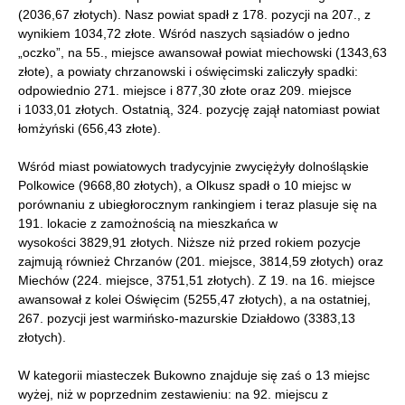
(2036,67 złotych). Nasz powiat spadł z 178. pozycji na 207., z
wynikiem 1034,72 złote. Wśród naszych sąsiadów o jedno
„oczko”, na 55., miejsce awansował powiat miechowski (1343,63
złote), a powiaty chrzanowski i oświęcimski zaliczyły spadki:
odpowiednio 271. miejsce i 877,30 złote oraz 209. miejsce
i 1033,01 złotych. Ostatnią, 324. pozycję zajął natomiast powiat
łomżyński (656,43 złote).
Wśród miast powiatowych tradycyjnie zwyciężyły dolnośląskie
Polkowice (9668,80 złotych), a Olkusz spadł o 10 miejsc w
porównaniu z ubiegłorocznym rankingiem i teraz plasuje się na
191. lokacie z zamożnością na mieszkańca w
wysokości 3829,91 złotych. Niższe niż przed rokiem pozycje
zajmują również Chrzanów (201. miejsce, 3814,59 złotych) oraz
Miechów (224. miejsce, 3751,51 złotych). Z 19. na 16. miejsce
awansował z kolei Oświęcim (5255,47 złotych), a na ostatniej,
267. pozycji jest warmińsko-mazurskie Działdowo (3383,13
złotych).
W kategorii miasteczek Bukowno znajduje się zaś o 13 miejsc
wyżej, niż w poprzednim zestawieniu: na 92. miejscu z