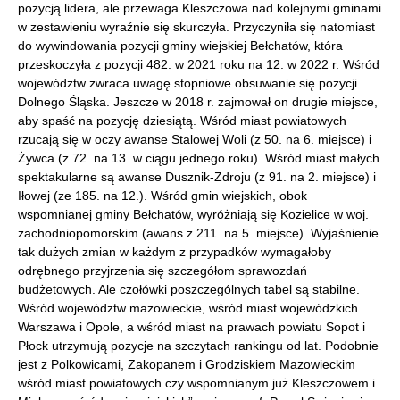
pozycją lidera, ale przewaga Kleszczowa nad kolejnymi gminami
w zestawieniu wyraźnie się skurczyła. Przyczyniła się natomiast
do wywindowania pozycji gminy wiejskiej Bełchatów, która
przeskoczyła z pozycji 482. w 2021 roku na 12. w 2022 r. Wśród
województw zwraca uwagę stopniowe obsuwanie się pozycji
Dolnego Śląska. Jeszcze w 2018 r. zajmował on drugie miejsce,
aby spaść na pozycję dziesiątą. Wśród miast powiatowych
rzucają się w oczy awanse Stalowej Woli (z 50. na 6. miejsce) i
Żywca (z 72. na 13. w ciągu jednego roku). Wśród miast małych
spektakularne są awanse Dusznik-Zdroju (z 91. na 2. miejsce) i
Iłowej (ze 185. na 12.). Wśród gmin wiejskich, obok
wspomnianej gminy Bełchatów, wyróżniają się Kozielice w woj.
zachodniopomorskim (awans z 211. na 5. miejsce). Wyjaśnienie
tak dużych zmian w każdym z przypadków wymagałoby
odrębnego przyjrzenia się szczegółom sprawozdań
budżetowych. Ale czołówki poszczególnych tabel są stabilne.
Wśród województw mazowieckie, wśród miast wojewódzkich
Warszawa i Opole, a wśród miast na prawach powiatu Sopot i
Płock utrzymują pozycje na szczytach rankingu od lat. Podobnie
jest z Polkowicami, Zakopanem i Grodziskiem Mazowieckim
wśród miast powiatowych czy wspomnianym już Kleszczowem i