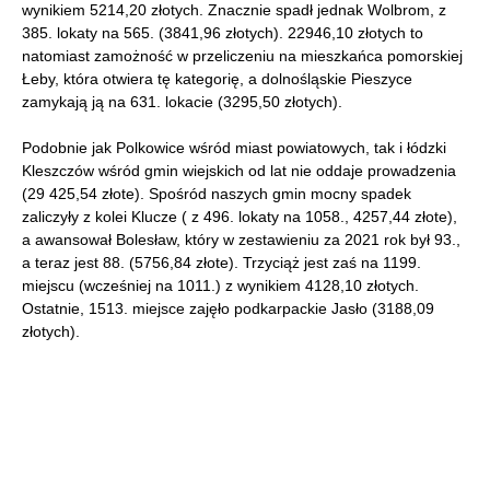
wynikiem 5214,20 złotych. Znacznie spadł jednak Wolbrom, z
385. lokaty na 565. (3841,96 złotych). 22946,10 złotych to
natomiast zamożność w przeliczeniu na mieszkańca pomorskiej
Łeby, która otwiera tę kategorię, a dolnośląskie Pieszyce
zamykają ją na 631. lokacie (3295,50 złotych).
Podobnie jak Polkowice wśród miast powiatowych, tak i łódzki
Kleszczów wśród gmin wiejskich od lat nie oddaje prowadzenia
(29 425,54 złote). Spośród naszych gmin mocny spadek
zaliczyły z kolei Klucze ( z 496. lokaty na 1058., 4257,44 złote),
a awansował Bolesław, który w zestawieniu za 2021 rok był 93.,
a teraz jest 88. (5756,84 złote). Trzyciąż jest zaś na 1199.
miejscu (wcześniej na 1011.) z wynikiem 4128,10 złotych.
Ostatnie, 1513. miejsce zajęło podkarpackie Jasło (3188,09
złotych).