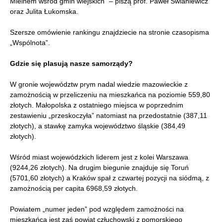
Mielnem wśród gmin wiejskich” – piszą prof. Paweł Swianiewicz
oraz Julita Łukomska.
Szersze omówienie rankingu znajdziecie na stronie czasopisma
„Wspólnota”.
Gdzie się plasują nasze samorządy?
W gronie województw prym nadal wiedzie mazowieckie z
zamożnością w przeliczeniu na mieszkańca na poziomie 559,80
złotych. Małopolska z ostatniego miejsca w poprzednim
zestawieniu „przeskoczyła” natomiast na przedostatnie (387,11
złotych), a stawkę zamyka województwo śląskie (384,49
złotych).
Wśród miast wojewódzkich liderem jest z kolei Warszawa
(9244,26 złotych). Na drugim biegunie znajduje się Toruń
(5701,60 złotych) a Kraków spał z czwartej pozycji na siódmą, z
zamożnością per capita 6968,59 złotych.
Powiatem „numer jeden” pod względem zamożności na
mieszkańca jest zaś powiat człuchowski z pomorskiego