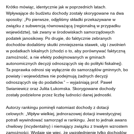
Krótko mówiąc, identycznie jak w poprzednich latach.
Wpływające do budżetu dochody zostały skorygowane na dwa
sposoby: „Po pierwsze, odjęliśmy składki przekazywane w
związku z subwencją równoważącą (regionalną w przypadku
województw), tak zwany w środowiskach samorządowych
podatek janosikowy. Po drugie, do faktycznie zebranych
dochodów dodaliśmy skutki zmniejszenia stawek, ulg i zwolnień
w podatkach lokalnych (chodzi o to, aby porównywać faktyczną
zamożność, a nie efekty podejmowanych w gminach
autonomicznych decyzji odnoszących się do polityki fiskalnej).
Ta poprawka odnosi się wyłącznie do samorządów gminnych, bo
powiaty i województwa nie podejmują żadnych decyzji
odnoszących się do podatków.” – wyjaśniają prof. Paweł
Swianiewicz oraz Julita Łukomska. Skorygowane dochody
zostały podzielone przez liczbę ludności danej jednostki.
Autorzy rankingu pominęli natomiast dochody z dotacji
celowych: „Wpływ wielkiej, jednorazowej dotacji inwestycyjnej
potrafi wywindować samorząd w rankingu. Jest to jednak awans
chwilowy (incydentalny) i niemający związku z trwałym wzrostem
zamożności. Wydaje się więc, że uwzględnienie tylko dochodów