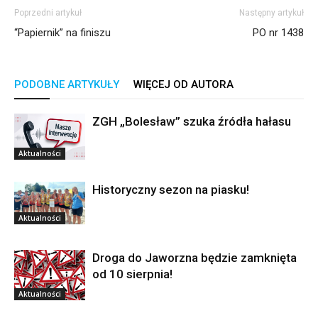
Poprzedni artykuł
Następny artykuł
“Papiernik” na finiszu
PO nr 1438
PODOBNE ARTYKUŁY
WIĘCEJ OD AUTORA
ZGH „Bolesław” szuka źródła hałasu
Aktualności
Historyczny sezon na piasku!
Aktualności
Droga do Jaworzna będzie zamknięta
od 10 sierpnia!
Aktualności