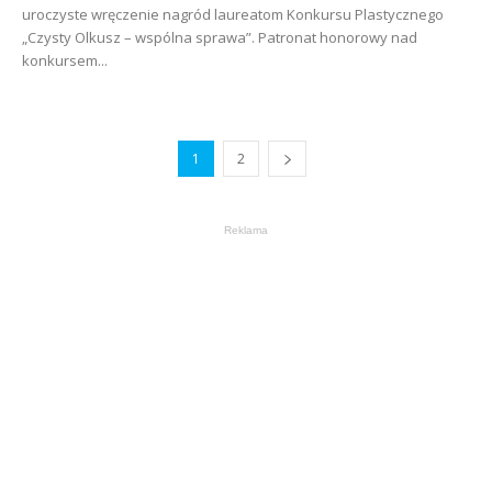
uroczyste wręczenie nagród laureatom Konkursu Plastycznego
„Czysty Olkusz – wspólna sprawa”. Patronat honorowy nad
konkursem...
1
2
Reklama