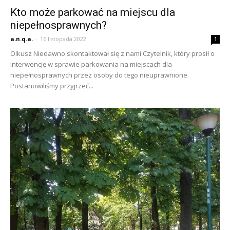
Kto może parkować na miejscu dla
niepełnosprawnych?
a.n.q.a.
-
16 listopada 2022
1
Olkusz Niedawno skontaktował się z nami Czytelnik, który prosił o
interwencję w sprawie parkowania na miejscach dla
niepełnosprawnych przez osoby do tego nieuprawnione.
Postanowiliśmy przyjrzeć...