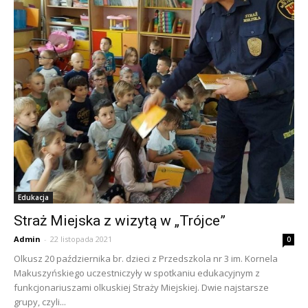
Edukacja
Straż Miejska z wizytą w „Trójce”
Admin
-
22 listopada 2021
0
Olkusz 20 października br. dzieci z Przedszkola nr 3 im. Kornela
Makuszyńskiego uczestniczyły w spotkaniu edukacyjnym z
funkcjonariuszami olkuskiej Straży Miejskiej. Dwie najstarsze
grupy, czyli...