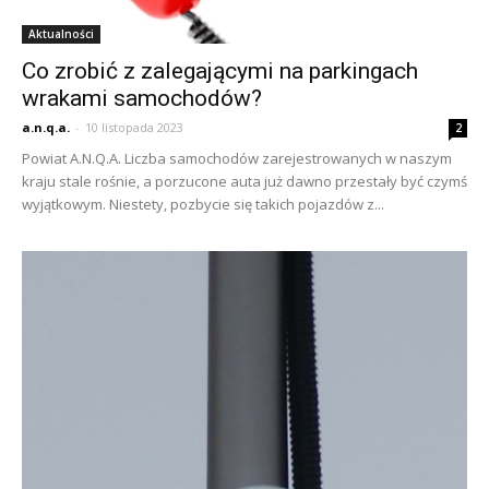
Aktualności
Co zrobić z zalegającymi na parkingach
wrakami samochodów?
a.n.q.a.
-
10 listopada 2023
2
Powiat A.N.Q.A. Liczba samochodów zarejestrowanych w naszym
kraju stale rośnie, a porzucone auta już dawno przestały być czymś
wyjątkowym. Niestety, pozbycie się takich pojazdów z...