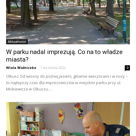
Aktualności
W parku nadal imprezują. Co na to władze
miasta?
Wiola Woźniczko
-
7 września 2022
0
Olkusz Od wiosny do późnej jesieni, głównie wieczorami i w nocy –
to najlepszy czas dla imprezowiczów w miejskim parku przy ul.
Mickiewicza w Olkuszu....