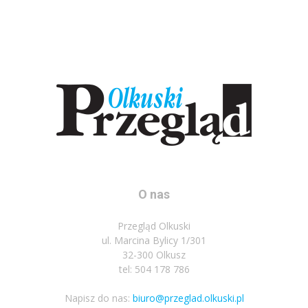
O nas
Przegląd Olkuski
ul. Marcina Bylicy 1/301
32-300 Olkusz
tel: 504 178 786
Napisz do nas:
biuro@przeglad.olkuski.pl