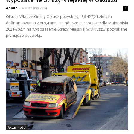
wyposażenie Straży Miejskiej w Olkuszu
Admin
-
4 września 2024
1
Olkusz Władze Gminy Olkusz pozyskały 436 427,21 złotych
dofinansowania z programu "Fundusze Europejskie dla Małopolski
2021-2027" na wyposażenie Straży Miejskiej w Olkuszu: pozyskane
pieniądze pozwolą...
Aktualności