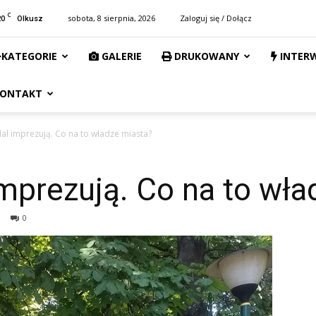
C
20
sobota, 8 sierpnia, 2026
Zaloguj się / Dołącz
Olkusz
KATEGORIE
GALERIE
DRUKOWANY
INTER
ONTAKT
al imprezują. Co na to władze miasta?
mprezują. Co na to wła
0