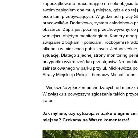
zapoczątkowano prace mające na celu objęcie t
swoim zasięgiem obejmują miejsca, gdzie do tej
osób tam przebywających. W godzinach pracy Stra
pracowników. Dodatkowo, system całodobowo prow
obszarze. Zapis jest później przechowywany, c
w miejscu objętym monitoringiem. Kamery mogą 
związane z bójkami i pobiciami, rozbojami i kra
alkoholu w miejscach publicznych. Jednocześni
sytuację. Dlatego z jednej strony monitoring peł
przypadku wykroczeń lub przestępstw. Na podst
zainstalowanego w parku przy ul. Mickiewicza p
Straży Miejskiej i Policji – tłumaczy Michał Latos.
– Większość zgłoszeń pochodzących od mieszka
W związku z powyższym zgłoszenia takich przyp
Latos.
Jak mylicie, czy sytuacja w parku ulegnie zm
miejsca? Czekamy na Wasze komentarze!