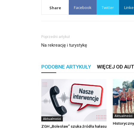
Facebook
Twitter
Linke
Share
Poprzedni artykuł
Na rekreację i turystykę
PODOBNE ARTYKUŁY
WIĘCEJ OD AU
Aktualności
Aktualności
Historyczny
ZGH „Bolesław” szuka źródła hałasu