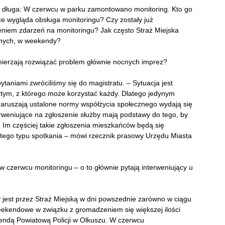
t długa: W czerwcu w parku zamontowano monitoring. Kto go
ce wygląda obsługa monitoringu? Czy zostały już
niem zdarzeń na monitoringu? Jak często Straż Miejska
ornych, w weekendy?
mierzają rozwiązać problem głównie nocnych imprez?
taniami zwróciliśmy się do magistratu. – Sytuacja jest
rtym, z którego może korzystać każdy. Dlatego jedynym
aruszają ustalone normy współżycia społecznego wydają się
nterweniujące na zgłoszenie służby mają podstawy do tego, by
 Im częściej takie zgłoszenia mieszkańców będą się
 tego typu spotkania – mówi rzecznik prasowy Urzędu Miasta
 w czerwcu monitoringu – o to głównie pytają interweniujący u
y jest przez Straż Miejską w dni powszednie zarówno w ciągu
weekendowe w związku z gromadzeniem się większej ilości
endą Powiatową Policji w Olkuszu. W czerwcu