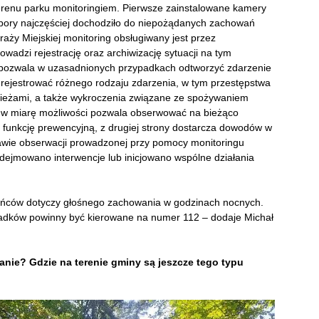
erenu parku monitoringiem. Pierwsze zainstalowane kamery
 pory najczęściej dochodziło do niepożądanych zachowań
ży Miejskiej monitoring obsługiwany jest przez
adzi rejestrację oraz archiwizację sytuacji na tym
o pozwala w uzasadnionych przypadkach odtworzyć zdarzenie
rejestrować różnego rodzaju zdarzenia, w tym przestępstwa
dzieżami, a także wykroczenia związane ze spożywaniem
e w miarę możliwości pozwala obserwować na bieżąco
ni funkcję prewencyjną, z drugiej strony dostarcza dowodów w
awie obserwacji prowadzonej przy pomocy monitoringu
odejmowano interwencje lub inicjowano wspólne działania
ńców dotyczy głośnego zachowania w godzinach nocnych.
adków powinny być kierowane na numer 112 – dodaje Michał
ianie? Gdzie na terenie gminy są jeszcze tego typu