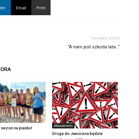
din
Email
Print
Następny artykuł
“A nam jest szkoda lata…”
TORA
Aktualności
 sezon na piasku!
Droga do Jaworzna będzie