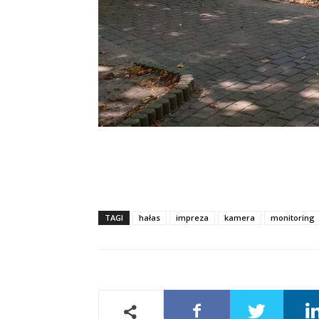
TAGI
hałas
impreza
kamera
monitoring