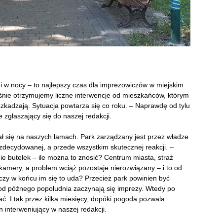
 i w nocy – to najlepszy czas dla imprezowiczów w miejskim
aśnie otrzymujemy liczne interwencje od mieszkańców, którym
zkadzają. Sytuacja powtarza się co roku. – Naprawdę od tylu
ie zgłaszający się do naszej redakcji.
iał się na naszych łamach. Park zarządzany jest przez władze
 zdecydowanej, a przede wszystkim skutecznej reakcji. –
ie butelek – ile można to znosić? Centrum miasta, straż
amery, a problem wciąż pozostaje nierozwiązany – i to od
 czy w końcu im się to uda? Przecież park powinien być
 od późnego popołudnia zaczynają się imprezy. Wtedy po
ać. I tak przez kilka miesięcy, dopóki pogoda pozwala.
 interweniujący w naszej redakcji.