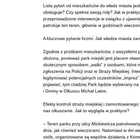
Lista pytań od mieszkańców do władz miasta jes
obsługuje? Czy spełnia swoją rolę? Jak w prakty
przeprowadzone interwencje w związku z ujawnie
patroluje ten teren, głównie w godzinach wiecz
A kluczowe pytanie brzmi: Jak władze miasta za
Zgodnie z prośbami mieszkańców, z wszystkimi py
złożona, ponieważ park miejski jest placem otwa
skutecznym sposobem „walki” z osobami, które n
zgłoszenia na Policji oraz w Straży Miejskiej. I
legitymować potencjalnych uczestników „imprez”.
pojawiać, tym rzadziej Park będzie wybierany na
i Gminy w Olkuszu Michał Latos.
Efekty kontroli straży miejskiej i zamontowanego
nas olkuszanie. Jak to wygląda w praktyce?
– Teren parku przy ulicy Mickiewicza patrolowan
dnia, jak również wieczorami. Natomiast w dni 
osób, organizowane są wspólne działania z Kom