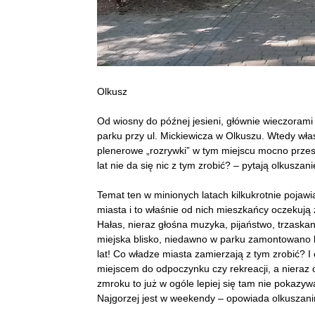
Olkusz
Od wiosny do późnej jesieni, głównie wieczorami
parku przy ul. Mickiewicza w Olkuszu. Wtedy wł
plenerowe „rozrywki” w tym miejscu mocno przes
lat nie da się nic z tym zrobić? – pytają olkuszan
Temat ten w minionych latach kilkukrotnie pojaw
miasta i to właśnie od nich mieszkańcy oczekują
Hałas, nieraz głośna muzyka, pijaństwo, trzaskan
miejska blisko, niedawno w parku zamontowano k
lat! Co władze miasta zamierzają z tym zrobić? I
miejscem do odpoczynku czy rekreacji, a nieraz
zmroku to już w ogóle lepiej się tam nie pokazyw
Najgorzej jest w weekendy – opowiada olkuszanin