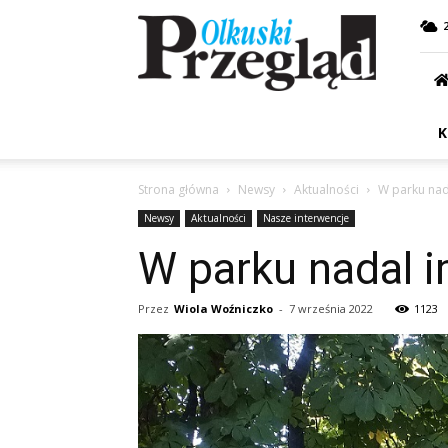
Przegląd
Olkuski
K
Strona główna
Newsy
Aktualności
W parku nad
Newsy
Aktualności
Nasze interwencje
W parku nadal i
Przez
Wiola Woźniczko
-
7 września 2022
1123