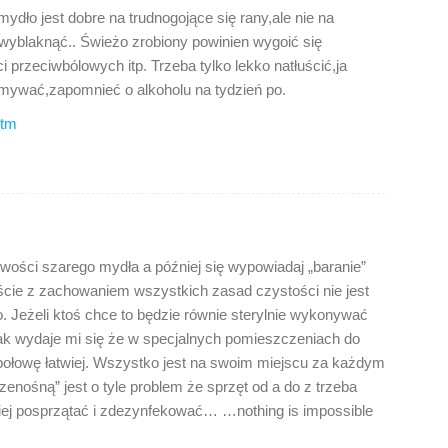
ydło jest dobre na trudnogojące się rany,ale nie na
wyblaknąć.. Świeżo zrobiony powinien wygoić się
 przeciwbólowych itp. Trzeba tylko lekko natłuścić,ja
zemywać,zapomnieć o alkoholu na tydzień po.
htm
iwości szarego mydła a później się wypowiadaj „baranie”
iście z zachowaniem wszystkich zasad czystości nie jest
o. Jeżeli ktoś chce to będzie równie sterylnie wykonywać
nak wydaje mi się że w specjalnych pomieszczeniach do
połowę łatwiej. Wszystko jest na swoim miejscu za każdym
enośną” jest o tyle problem że sprzęt od a do z trzeba
ej posprzątać i zdezynfekować… …nothing is impossible