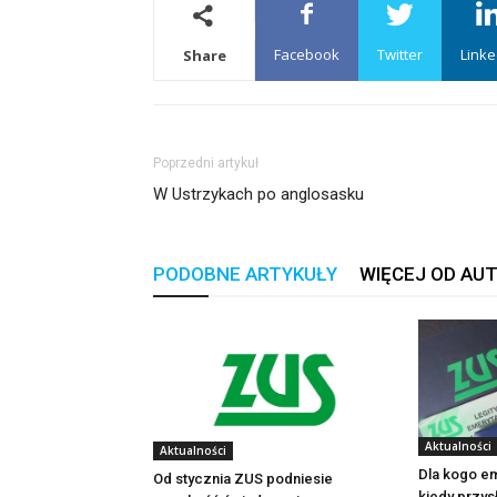
Facebook
Twitter
Linke
Share
Poprzedni artykuł
W Ustrzykach po anglosasku
PODOBNE ARTYKUŁY
WIĘCEJ OD AU
Aktualności
Aktualności
Dla kogo e
Od stycznia ZUS podniesie
kiedy przysł