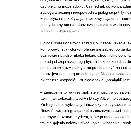
oczywiście o tatuażach i kolczykach, którymi coraz 
czy piercing może zdobić. Czy jednak do końca zdaj
zabiegu a później nieodpowiednia pielęgnacja? Tymc
kosmetyczne przeżywają prawdziwy najazd amatorów
zdecydujemy się na tatuaż czy przekłucie warto odwi
zabiegi są wykonywane.
Oprócz profesjonalnych studiów, w każde wakacje jak
komórkowymi, w których oferuje się zabiegi po bardzo
uczniowie i bardzo młodzi ludzie. Choć niskie ceny k
metodą chałupniczą mogą być niebezpieczne dla zdr
przeszkolenia czy praktyki mogą okaleczyć nas na ca
tatuaż jest pamiątką na całe życie. Niedbale wykona
skutecznie oszpecić. Usunięcie takiej „pamiątki” jest
– Zagrożenie to również brak sterylności, a co za ty
takimi jak żółtaczka typu A i B czy AIDS – przestrze
Profesjonalnie wykonany tatuaż czy kolczykowanie t
Niewłaściwa pielęgnacja może zniszczyć nawet najle
przemywać szarym mydłem, które pomaga w gojeniu. T
trakcie gojenia należy unikać kąpieli w basenie i op