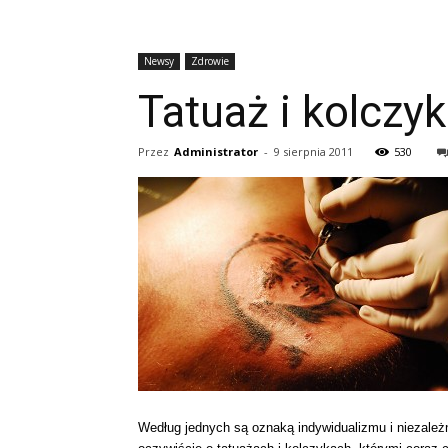
Newsy
Zdrowie
Tatuaż i kolczy
Przez
Administrator
-
9 sierpnia 2011
530
Według jednych są oznaką indywidualizmu i niezależn