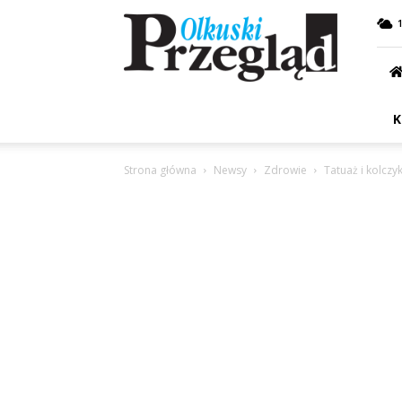
Przegląd
Olkuski
K
Strona główna
Newsy
Zdrowie
Tatuaż i kolczy