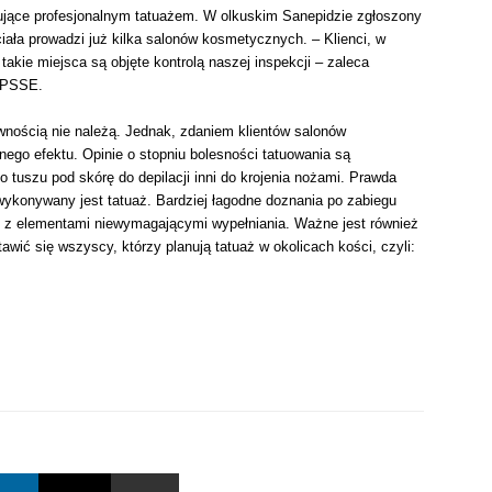
ujące profesjonalnym tatuażem. W olkuskim Sanepidzie zgłoszony
iała prowadzi już kilka salonów kosmetycznych. – Klienci, w
takie miejsca są objęte kontrolą naszej inspekcji – zaleca
o PSSE.
nością nie należą. Jednak, zdaniem klientów salonów
nego efektu. Opinie o stopniu bolesności tatuowania są
 tuszu pod skórę do depilacji inni do krojenia nożami. Prawda
 wykonywany jest tatuaż. Bardziej łagodne doznania po zabiegu
, z elementami niewymagającymi wypełniania. Ważne jest również
wić się wszyscy, którzy planują tatuaż w okolicach kości, czyli: