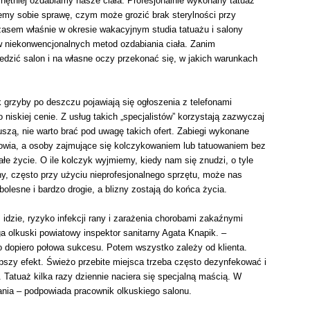
chętniej ozdabiamy nasze ciała. Profesjonalnie wykonany tatuaż
emy sobie sprawę, czym może grozić brak sterylności przy
zasem właśnie w okresie wakacyjnym studia tatuażu i salony
 niekonwencjonalnych metod ozdabiania ciała. Zanim
edzić salon i na własne oczy przekonać się, w jakich warunkach
 grzyby po deszczu pojawiają się ogłoszenia z telefonami
 niskiej cenie. Z usług takich „specjalistów” korzystają zazwyczaj
uszą, nie warto brać pod uwagę takich ofert. Zabiegi wykonane
owia, a osoby zajmujące się kolczykowaniem lub tatuowaniem bez
łe życie. O ile kolczyk wyjmiemy, kiedy nam się znudzi, o tyle
ny, często przy użyciu nieprofesjonalnego sprzętu, może nas
 bolesne i bardzo drogie, a blizny zostają do końca życia.
m idzie, ryzyko infekcji rany i zarażenia chorobami zakaźnymi
ga olkuski powiatowy inspektor sanitarny Agata Knapik. –
o dopiero połowa sukcesu. Potem wszystko zależy od klienta.
pszy efekt. Świeżo przebite miejsca trzeba często dezynfekować i
atuaż kilka razy dziennie naciera się specjalną maścią. W
alania – podpowiada pracownik olkuskiego salonu.