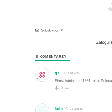
Subskrybuj
Zaloguj 
8
KOMENTARZY
gs
14 lat temu
Firma istnieje od 1991 roku. Polec
0
kolo
14 lat temu