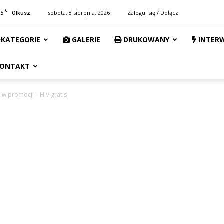
C
15
sobota, 8 sierpnia, 2026
Zaloguj się / Dołącz
Olkusz
KATEGORIE
GALERIE
DRUKOWANY
INTER
ONTAKT
k w promocji – HIV gratis