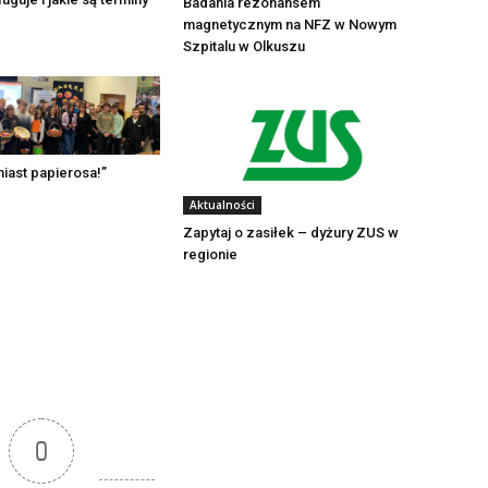
Badania rezonansem
magnetycznym na NFZ w Nowym
Szpitalu w Olkuszu
iast papierosa!”
Aktualności
Zapytaj o zasiłek – dyżury ZUS w
regionie
0