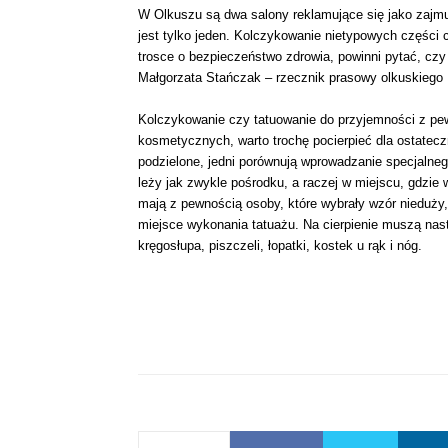
W Olkuszu są dwa salony reklamujące się jako zajm
jest tylko jeden. Kolczykowanie nietypowych części c
trosce o bezpieczeństwo zdrowia, powinni pytać, czy 
Małgorzata Stańczak – rzecznik prasowy olkuskieg
Kolczykowanie czy tatuowanie do przyjemności z pew
kosmetycznych, warto trochę pocierpieć dla ostatecz
podzielone, jedni porównują wprowadzanie specjalnego
leży jak zwykle pośrodku, a raczej w miejscu, gdzie
mają z pewnością osoby, które wybrały wzór nieduży
miejsce wykonania tatuażu. Na cierpienie muszą nasta
kręgosłupa, piszczeli, łopatki, kostek u rąk i nóg.