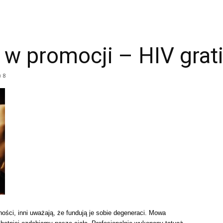
k w promocji – HIV grat
8
ości, inni uważają, że fundują je sobie degeneraci. Mowa