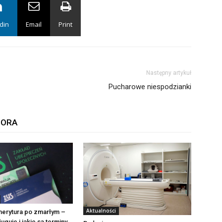
din
Email
Print
Następny artykuł
Pucharowe niespodzianki
TORA
Aktualności
merytura po zmarłym –
uguje i jakie są terminy