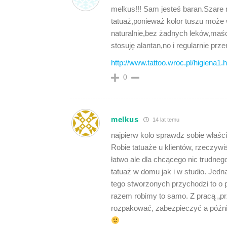
melkus!!! Sam jesteś baran.Szare m
tatuaż,ponieważ kolor tuszu może 
naturalnie,bez żadnych leków,maści
stosuję alantan,no i regularnie pr
http://www.tattoo.wroc.pl/higiena1.
0
melkus
14 lat temu
najpierw kolo sprawdz sobie właśc
Robie tatuaże u klientów, rzeczyw
łatwo ale dla chcącego nic trudneg
tatuaż w domu jak i w studio. Jed
tego stworzonych przychodzi to o 
razem robimy to samo. Z pracą „prz
rozpakować, zabezpieczyć a późni