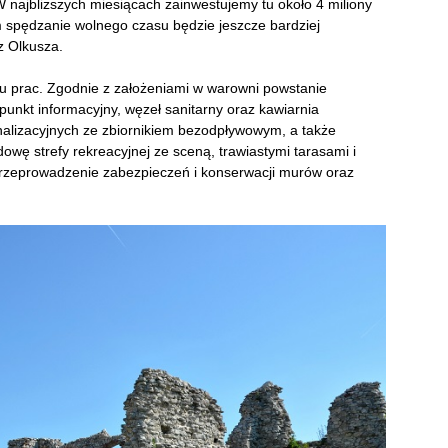
W najbliższych miesiącach zainwestujemy tu około 4 miliony
m spędzanie wolnego czasu będzie jeszcze bardziej
z Olkusza.
su prac. Zgodnie z założeniami w warowni powstanie
punkt informacyjny, węzeł sanitarny oraz kawiarnia
nalizacyjnych ze zbiornikiem bezodpływowym, a także
udowę strefy rekreacyjnej ze sceną, trawiastymi tarasami i
przeprowadzenie zabezpieczeń i konserwacji murów oraz