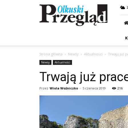
Przegląd
Olkuski
K
Strona główna
Newsy
Aktualności
Trwają już 
Newsy
Aktualności
Trwają już prac
Przez
Wiola Woźniczko
-
5 czerwca 2019
216