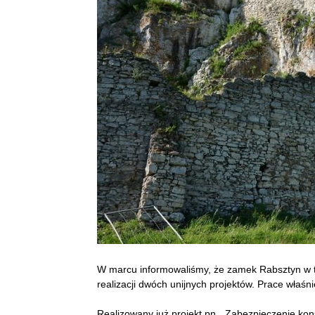
W marcu informowaliśmy, że zamek Rabsztyn w t
realizacji dwóch unijnych projektów. Prace właśni
Realizowany już projekt pn. „Zabezpieczenie ko