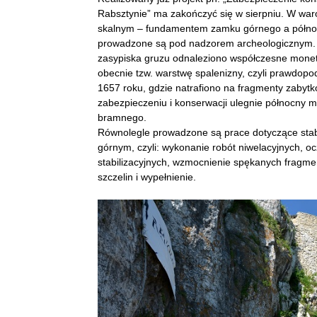
Rabsztynie” ma zakończyć się w sierpniu. W wa
skalnym – fundamentem zamku górnego a pół
prowadzone są pod nadzorem archeologicznym. J
zasypiska gruzu odnaleziono współczesne monet
obecnie tzw. warstwę spalenizny, czyli prawdop
1657 roku, gdzie natrafiono na fragmenty zabyt
zabezpieczeniu i konserwacji ulegnie północny
bramnego.
Równolegle prowadzone są prace dotyczące stab
górnym, czyli: wykonanie robót niwelacyjnych, o
stabilizacyjnych, wzmocnienie spękanych fragm
szczelin i wypełnienie.