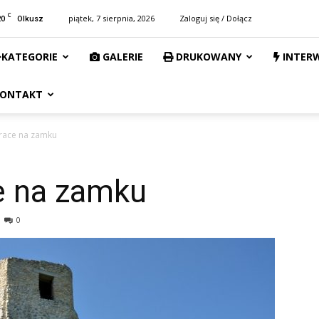
C
20
piątek, 7 sierpnia, 2026
Zaloguj się / Dołącz
Olkusz
KATEGORIE
GALERIE
DRUKOWANY
INTER
ONTAKT
prace na zamku
e na zamku
0