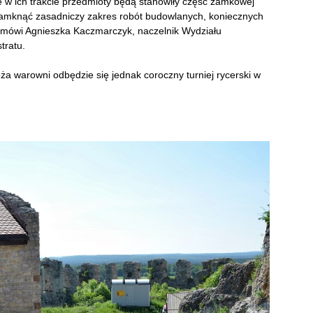
ne w ich trakcie przedmioty będą stanowiły część zamkowej
zamknąć zasadniczy zakres robót budowlanych, koniecznych
 mówi Agnieszka Kaczmarczyk, naczelnik Wydziału
tratu.
 warowni odbędzie się jednak coroczny turniej rycerski w