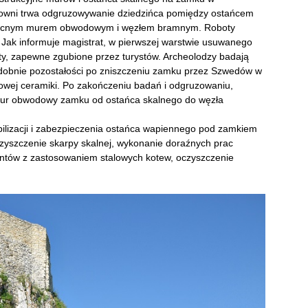
rowni trwa odgruzowywanie dziedzińca pomiędzy ostańcem
nocnym murem obwodowym i węzłem bramnym. Roboty
ak informuje magistrat, w pierwszej warstwie usuwanego
y, zapewne zgubione przez turystów. Archeolodzy badają
odobnie pozostałości po zniszczeniu zamku przez Szwedów w
kowej ceramiki. Po zakończeniu badań i odgruzowaniu,
 mur obwodowy zamku od ostańca skalnego do węzła
ilizacji i zabezpieczenia ostańca wapiennego pod zamkiem
czyszczenie skarpy skalnej, wykonanie doraźnych prac
entów z zastosowaniem stalowych kotew, oczyszczenie