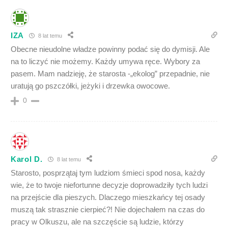
IZA
8 lat temu
Obecne nieudolne władze powinny podać się do dymisji. Ale
na to liczyć nie możemy. Każdy umywa ręce. Wybory za
pasem. Mam nadzieję, że starosta -„ekolog” przepadnie, nie
uratują go pszczółki, jeżyki i drzewka owocowe.
0
Karol D.
8 lat temu
Starosto, posprzątaj tym ludziom śmieci spod nosa, każdy
wie, że to twoje niefortunne decyzje doprowadziły tych ludzi
na przejście dla pieszych. Dlaczego mieszkańcy tej osady
muszą tak strasznie cierpieć?! Nie dojechałem na czas do
pracy w Olkuszu, ale na szczęście są ludzie, którzy