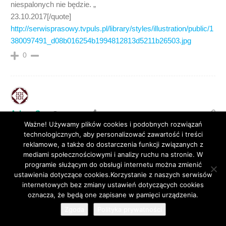
niespalonych nie będzie. „
23.10.2017[/quote]
http://serwisprasowy.tvpuls.pl/library/styles/illustration/public/1
380097491_d08b016254b1994812813d5211b26503.jpg
0
Adam Sz.
8 lat temu
Ważne! Używamy plików cookies i podobnych rozwiązań
[quote name=”Dyzio
technologicznych, aby personalizować zawartość i treści
Marzyciel”]https://www.youtube.com/watch?v=6Qr7cCu-Zyo
reklamowe, a także do dostarczenia funkcji związanych z
Paweł Piasny obiecuje wywóz śmieci z Osady !!!
mediami społecznościowymi i analizy ruchu na stronie. W
programie służącym do obsługi internetu można zmienić
„Możecie mnie trzymać za słowo – 3 tygodnie i tych śmieci
ustawienia dotyczące cookies.Korzystanie z naszych serwisów
niespalonych nie będzie. „
internetowych bez zmiany ustawień dotyczących cookies
29
23.10.2017[/quote]
oznacza, że będą one zapisane w pamięci urządzenia.
Zgoda
Polityka prywatności
Za takie słowa i obietnice już dawno powinien podać się do
dymisjii.Niestety nie w jego stylu,