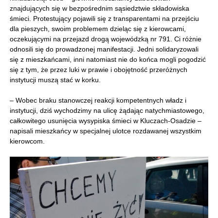
znajdujących się w bezpośrednim sąsiedztwie składowiska
śmieci. Protestujący pojawili się z transparentami na przejściu
dla pieszych, swoim problemem dzieląc się z kierowcami,
oczekującymi na przejazd drogą wojewódzką nr 791. Ci różnie
odnosili się do prowadzonej manifestacji. Jedni solidaryzowali
się z mieszkańcami, inni natomiast nie do końca mogli pogodzić
się z tym, że przez luki w prawie i obojętność przeróżnych
instytucji muszą stać w korku.
– Wobec braku stanowczej reakcji kompetentnych władz i
instytucji, dziś wychodzimy na ulicę żądając natychmiastowego,
całkowitego usunięcia wysypiska śmieci w Kluczach-Osadzie –
napisali mieszkańcy w specjalnej ulotce rozdawanej wszystkim
kierowcom.