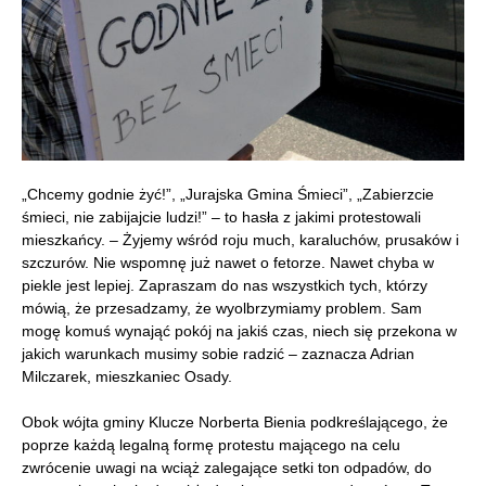
„Chcemy godnie żyć!”, „Jurajska Gmina Śmieci”, „Zabierzcie
śmieci, nie zabijajcie ludzi!” – to hasła z jakimi protestowali
mieszkańcy. – Żyjemy wśród roju much, karaluchów, prusaków i
szczurów. Nie wspomnę już nawet o fetorze. Nawet chyba w
piekle jest lepiej. Zapraszam do nas wszystkich tych, którzy
mówią, że przesadzamy, że wyolbrzymiamy problem. Sam
mogę komuś wynająć pokój na jakiś czas, niech się przekona w
jakich warunkach musimy sobie radzić – zaznacza Adrian
Milczarek, mieszkaniec Osady.
Obok wójta gminy Klucze Norberta Bienia podkreślającego, że
poprze każdą legalną formę protestu mającego na celu
zwrócenie uwagi na wciąż zalegające setki ton odpadów, do