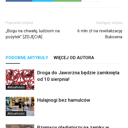
Poprzedni artykuł
Następny artykuł
„Bogu na chwałę, ludziom na
6 mln zł na rewitalizację
pożytek” [ZDJĘCIA]
Bukowna
PODOBNE ARTYKUŁY
WIĘCEJ OD AUTORA
Droga do Jaworzna będzie zamknięta
od 10 sierpnia!
Aktualności
Hulajnogi bez hamulców
Aktualności
Rzymscy gladiatorzy na zamku w