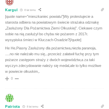
Kargul
8 lat temu
[quote name=”mieszkaniec powiatu”]Wy protestujecie a
starosta odbiera na powiatowym świecie strażaka odznakę
„Zasłużony Dla Pożarnictwa Ziemi Olkuskiej”. Ciekawe czym
sobie na nią zasłużył bo chyba nie pożarem z 2017r.
wysypiska śmieci w Kluczach-Osadzie?[/quote]
He He,Piasny Zasłużony dla pożarnictwa,niezła paranoja,
….no nie należało mu się,..przecież załatwił fuchę przy tym
pożarze zastępom straży z dwóch województw,a za taki
wyczyn zdecydowanie należy się medal,ale to tylko możliwe
w powiecie olkuskim,.
0
Patriota
8 lat temu