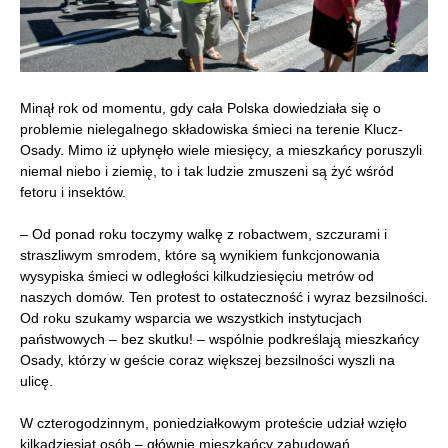
Minął rok od momentu, gdy cała Polska dowiedziała się o
problemie nielegalnego składowiska śmieci na terenie Klucz-
Osady. Mimo iż upłynęło wiele miesięcy, a mieszkańcy poruszyli
niemal niebo i ziemię, to i tak ludzie zmuszeni są żyć wśród
fetoru i insektów.
– Od ponad roku toczymy walkę z robactwem, szczurami i
straszliwym smrodem, które są wynikiem funkcjonowania
wysypiska śmieci w odległości kilkudziesięciu metrów od
naszych domów. Ten protest to ostateczność i wyraz bezsilności.
Od roku szukamy wsparcia we wszystkich instytucjach
państwowych – bez skutku! – wspólnie podkreślają mieszkańcy
Osady, którzy w geście coraz większej bezsilności wyszli na
ulicę.
W czterogodzinnym, poniedziałkowym proteście udział wzięło
kilkadziesiąt osób – głównie mieszkańcy zabudowań