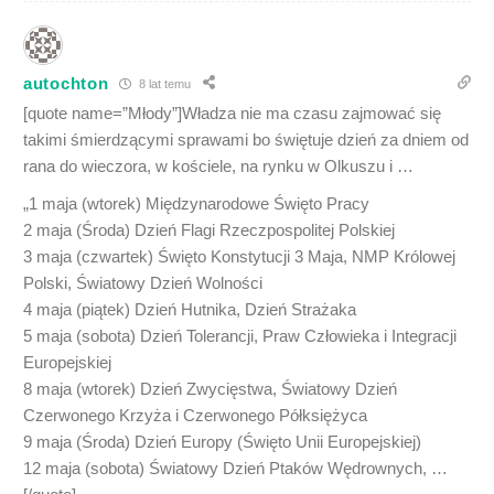
autochton
8 lat temu
[quote name=”Młody”]Władza nie ma czasu zajmować się
takimi śmierdzącymi sprawami bo świętuje dzień za dniem od
rana do wieczora, w kościele, na rynku w Olkuszu i …
„1 maja (wtorek) Międzynarodowe Święto Pracy
2 maja (Środa) Dzień Flagi Rzeczpospolitej Polskiej
3 maja (czwartek) Święto Konstytucji 3 Maja, NMP Królowej
Polski, Światowy Dzień Wolności
4 maja (piątek) Dzień Hutnika, Dzień Strażaka
5 maja (sobota) Dzień Tolerancji, Praw Człowieka i Integracji
Europejskiej
8 maja (wtorek) Dzień Zwycięstwa, Światowy Dzień
Czerwonego Krzyża i Czerwonego Półksiężyca
9 maja (Środa) Dzień Europy (Święto Unii Europejskiej)
12 maja (sobota) Światowy Dzień Ptaków Wędrownych, …