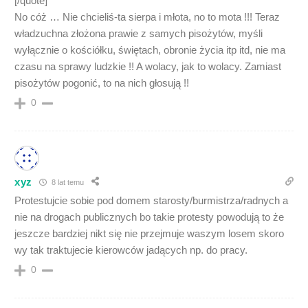
[/quote]
No cóż … Nie chcieliś-ta sierpa i młota, no to mota !!! Teraz
władzuchna złożona prawie z samych pisożytów, myśli
wyłącznie o kościółku, świętach, obronie życia itp itd, nie ma
czasu na sprawy ludzkie !! A wolacy, jak to wolacy. Zamiast
pisożytów pogonić, to na nich głosują !!
0
xyz
8 lat temu
Protestujcie sobie pod domem starosty/burmistrza/radnych a
nie na drogach publicznych bo takie protesty powodują to że
jeszcze bardziej nikt się nie przejmuje waszym losem skoro
wy tak traktujecie kierowców jadących np. do pracy.
0