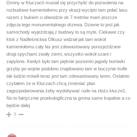
Gminy w Kluczach musiał się przychylić do pozwolenia na
rozbudowe kamieniołomu przy okazji wycięto tam połać lasu
razem z bukiem o obwodzie ok 7 metrów mam jeszcze
zdjęcia tego monumentalnego drzewa. Dziwne to jest jak
samochody wyjeżdzają z budowy to są myte. Ciekawe czy
ktoś z Nadleśnictwa Olkusz widział jak tam wokół
kamieniołomu cały las jest zdewastowany porozjeźdzane
drogi spychami zwały ziemi, wszystko wokół szare i
zapylone. Kiedyś było tam pięknie poziomki jagody borówki
grzyby po wojnie podobno znajdowano tam w buczynie trufle
tak ludzie mówili teraz jest tam zdewastowany teren. Ostatnio
czytałem że w Kluczach chcą zmieniać plan
zagozpodarowania żeby wydobywać rude na złoźu klucze1.
No to faktycznie proekolog8czna ta gmina same kopalnie a co
będzie dalej
0