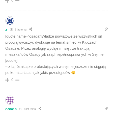
0
z
8 lat temu
[quote name=”osada”]Władze powiatowe ze wszystkich sił
próbują wyciszyć dyskusje na temat śmieci w Kluczach
Osadzie. Przez analogię wydaje mi się , że traktują
mieszkańców Osady jak rząd niepełnosprawnych w Sejmie.
[/quote]
– z tą różnicą że protestujących w sejmie jeszcze nie ciągają
po komisariatach jak jakiś przestępców
0
osada
8 lat temu