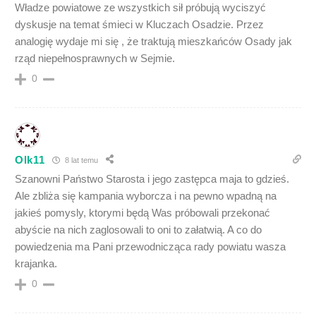
Władze powiatowe ze wszystkich sił próbują wyciszyć
dyskusje na temat śmieci w Kluczach Osadzie. Przez
analogię wydaje mi się , że traktują mieszkańców Osady jak
rząd niepełnosprawnych w Sejmie.
0
Olk11
8 lat temu
Szanowni Państwo Starosta i jego zastępca maja to gdzieś.
Ale zbliża się kampania wyborcza i na pewno wpadną na
jakieś pomysly, ktorymi będą Was próbowali przekonać
abyście na nich zaglosowali to oni to załatwią. A co do
powiedzenia ma Pani przewodnicząca rady powiatu wasza
krajanka.
0