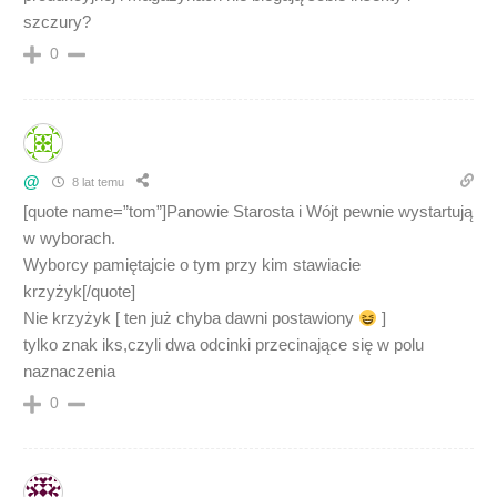
szczury?
0
@
8 lat temu
[quote name=”tom”]Panowie Starosta i Wójt pewnie wystartują
w wyborach.
Wyborcy pamiętajcie o tym przy kim stawiacie
krzyżyk[/quote]
Nie krzyżyk [ ten już chyba dawni postawiony
]
tylko znak iks,czyli dwa odcinki przecinające się w polu
naznaczenia
0