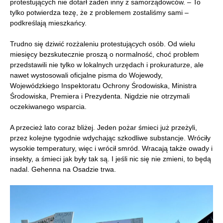
protestujących nie dotarł żaden inny z samorządowców. – To
tylko potwierdza tezę, że z problemem zostaliśmy sami –
podkreślają mieszkańcy.
Trudno się dziwić rozżaleniu protestujących osób. Od wielu
miesięcy bezskutecznie proszą o normalność, choć problem
przedstawili nie tylko w lokalnych urzędach i prokuraturze, ale
nawet wystosowali oficjalne pisma do Wojewody,
Wojewódzkiego Inspektoratu Ochrony Środowiska, Ministra
Środowiska, Premiera i Prezydenta. Nigdzie nie otrzymali
oczekiwanego wsparcia.
A przecież lato coraz bliżej. Jeden pożar śmieci już przeżyli,
przez kolejne tygodnie wdychając szkodliwe substancje. Wróciły
wysokie temperatury, więc i wrócił smród. Wracają także owady i
insekty, a śmieci jak były tak są. I jeśli nic się nie zmieni, to będą
nadal. Gehenna na Osadzie trwa.