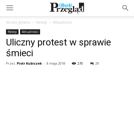
Strona główna
Newsy
Aktualności
Newsy
Aktualności
Uliczny protest w sprawie
śmieci
Przez
Piotr Kubiczek
-
8 maja 2018
270
29