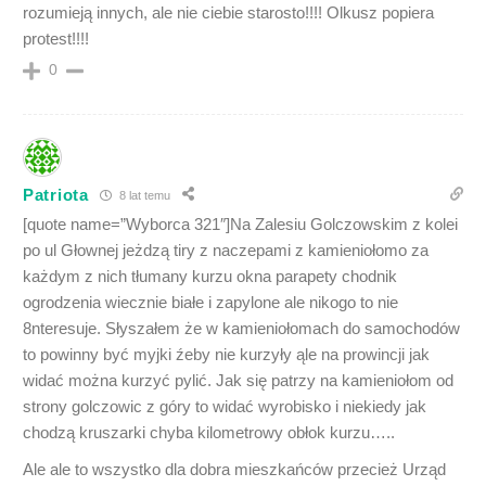
rozumieją innych, ale nie ciebie starosto!!!! Olkusz popiera
protest!!!!
0
Patriota
8 lat temu
[quote name=”Wyborca 321″]Na Zalesiu Golczowskim z kolei
po ul Głownej jeżdzą tiry z naczepami z kamieniołomo za
każdym z nich tłumany kurzu okna parapety chodnik
ogrodzenia wiecznie białe i zapylone ale nikogo to nie
8nteresuje. Słyszałem że w kamieniołomach do samochodów
to powinny być myjki źeby nie kurzyły ąle na prowincji jak
widać można kurzyć pylić. Jak się patrzy na kamieniołom od
strony golczowic z góry to widać wyrobisko i niekiedy jak
chodzą kruszarki chyba kilometrowy obłok kurzu…..
Ale ale to wszystko dla dobra mieszkańców przecież Urząd