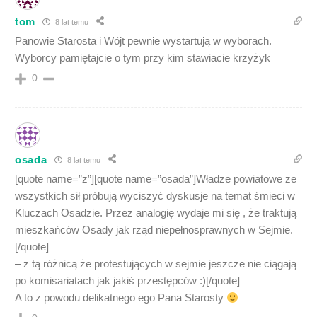
tom
8 lat temu
Panowie Starosta i Wójt pewnie wystartują w wyborach.
Wyborcy pamiętajcie o tym przy kim stawiacie krzyżyk
0
osada
8 lat temu
[quote name=”z”][quote name=”osada”]Władze powiatowe ze
wszystkich sił próbują wyciszyć dyskusje na temat śmieci w
Kluczach Osadzie. Przez analogię wydaje mi się , że traktują
mieszkańców Osady jak rząd niepełnosprawnych w Sejmie.
[/quote]
– z tą różnicą że protestujących w sejmie jeszcze nie ciągają
po komisariatach jak jakiś przestępców :)[/quote]
A to z powodu delikatnego ego Pana Starosty