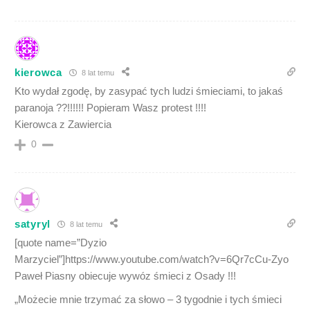
kierowca
8 lat temu
Kto wydał zgodę, by zasypać tych ludzi śmieciami, to jakaś
paranoja ??!!!!!! Popieram Wasz protest !!!!
Kierowca z Zawiercia
0
satyryl
8 lat temu
[quote name=”Dyzio
Marzyciel”]https://www.youtube.com/watch?v=6Qr7cCu-Zyo
Paweł Piasny obiecuje wywóz śmieci z Osady !!!
„Możecie mnie trzymać za słowo – 3 tygodnie i tych śmieci