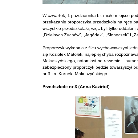
W czwartek, 1 października br. miało miejsce po
przekazanie proporczyka przedszkola na ręce pa
wszystkie przedszkolaki, więc byli tylko oddaleni
„Dzielnych Zuchów”, „Jagódek”, „Słoneczek” i „Ż
Proporczyk wykonała z filcu wychowawczyni jedne
się Koziołek Matołek, najlepiej chyba rozpoznawa
Makuszyńskiego, natomiast na rewersie – numer 
zabezpieczony proporczyk będzie towarzyszył p
nr 3 im. Kornela Makuszyńskiego.
Przedszkole nr 3 (Anna Kaziród)