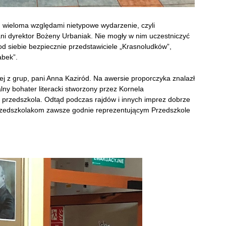
d wieloma względami nietypowe wydarzenie, czyli
ni dyrektor Bożeny Urbaniak. Nie mogły w nim uczestniczyć
 od siebie bezpiecznie przedstawiciele „Krasnoludków”,
abek”.
j z grup, pani Anna Kaziród. Na awersie proporczyka znalazł
lny bohater literacki stworzony przez Kornela
przedszkola. Odtąd podczas rajdów i innych imprez dobrze
rzedszkolakom zawsze godnie reprezentującym Przedszkole