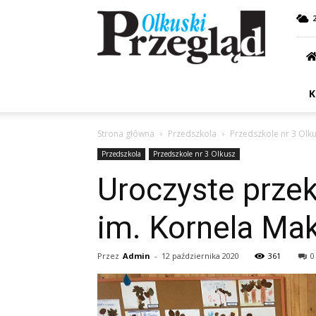
Przegląd
Olkuski
K
Strona główna
Przedszkola
Przedszkole nr 3 Olk
Przedszkola
Przedszkole nr 3 Olkusz
Uroczyste przek
im. Kornela Ma
Przez
Admin
-
12 października 2020
361
0