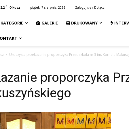
C
22.2
piątek, 7 sierpnia, 2026
Zaloguj się / Dołącz
Olkusz
KATEGORIE
GALERIE
DRUKOWANY
INTER
ONTAKT
usz
Uroczyste przekazanie proporczyka Przedszkola nr 3 im. Kornela Makusz
azanie proporczyka Prz
kuszyńskiego