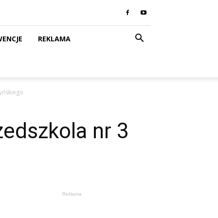
WENCJE
REKLAMA
yńskiego
edszkola nr 3
Reklama