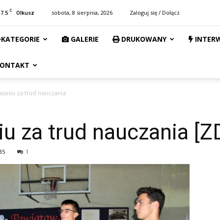
C
17.5
sobota, 8 sierpnia, 2026
Zaloguj się / Dołącz
Olkusz
KATEGORIE
GALERIE
DRUKOWANY
INTER
ONTAKT
aniu za trud nauczania
u za trud nauczania [Z
85
1