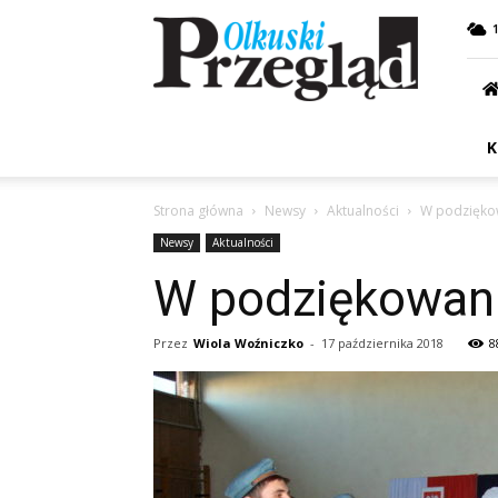
Przegląd
Olkuski
K
Strona główna
Newsy
Aktualności
W podziękow
Newsy
Aktualności
W podziękowani
Przez
Wiola Woźniczko
-
17 października 2018
8