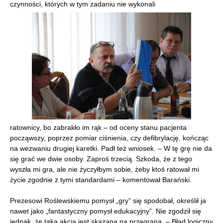
czynności, których w tym zadaniu nie wykonali
ratownicy, bo zabrakło im rąk – od oceny stanu pacjenta
począwszy, poprzez pomiar ciśnienia, czy defibrylację, kończąc
na wezwaniu drugiej karetki. Padł też wniosek. – W tę grę nie da
się grać we dwie osoby. Zaproś trzecią. Szkoda, że z tego
wyszła mi gra, ale nie życzyłbym sobie, żeby ktoś ratował mi
życie zgodnie z tymi standardami – komentował Barański.
Prezesowi Roślewskiemu pomysł „gry” się spodobał, określił ja
nawet jako „fantastyczny pomysł edukacyjny”. Nie zgodził się
jednak, że taka akcja jest skazana na przegraną. – Błąd logiczny