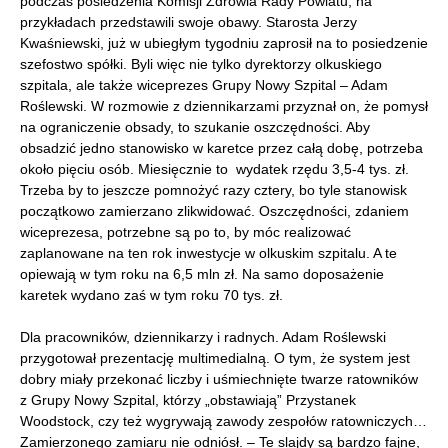
podczas posiedzenia Komisji Zdrowia Rady Powiatu, na
przykładach przedstawili swoje obawy. Starosta Jerzy
Kwaśniewski, już w ubiegłym tygodniu zaprosił na to posiedzenie
szefostwo spółki. Byli więc nie tylko dyrektorzy olkuskiego
szpitala, ale także wiceprezes Grupy Nowy Szpital – Adam
Roślewski. W rozmowie z dziennikarzami przyznał on, że pomysł
na ograniczenie obsady, to szukanie oszczędności. Aby
obsadzić jedno stanowisko w karetce przez całą dobę, potrzeba
około pięciu osób. Miesięcznie to wydatek rzędu 3,5-4 tys. zł.
Trzeba by to jeszcze pomnożyć razy cztery, bo tyle stanowisk
początkowo zamierzano zlikwidować. Oszczędności, zdaniem
wiceprezesa, potrzebne są po to, by móc realizować
zaplanowane na ten rok inwestycje w olkuskim szpitalu. A te
opiewają w tym roku na 6,5 mln zł. Na samo doposażenie
karetek wydano zaś w tym roku 70 tys. zł.
Dla pracowników, dziennikarzy i radnych. Adam Roślewski
przygotował prezentację multimedialną. O tym, że system jest
dobry miały przekonać liczby i uśmiechnięte twarze ratowników
z Grupy Nowy Szpital, którzy „obstawiają” Przystanek
Woodstock, czy też wygrywają zawody zespołów ratowniczych…
Zamierzonego zamiaru nie odniósł. – Te slajdy są bardzo fajne,