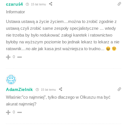
czaruś4
15 lat temu
Informator
Ustawa ustawą a życie życiem…można to zrobić zgodnie z
ustawą czyli zrobić same zespoły specjalistyczne … wtedy
nie trzeba by było redukować załogi karetek i ratownictwo
byłoby na wyższym poziomie bo jednak lekarz to lekarz a nie
ratownik…no ale jak kasa jest ważniejsza to trudno…
0
AdamZielnik
15 lat temu
Wlaśnie:”co najmniej”, tylko dlaczego w Olkuszu ma być
akurat najmniej?
0