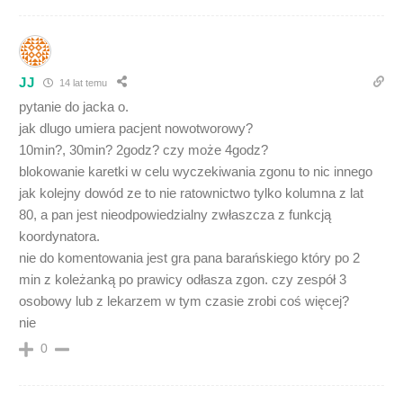
JJ
14 lat temu
pytanie do jacka o.
jak dlugo umiera pacjent nowotworowy?
10min?, 30min? 2godz? czy może 4godz?
blokowanie karetki w celu wyczekiwania zgonu to nic innego
jak kolejny dowód ze to nie ratownictwo tylko kolumna z lat
80, a pan jest nieodpowiedzialny zwłaszcza z funkcją
koordynatora.
nie do komentowania jest gra pana barańskiego który po 2
min z koleżanką po prawicy odłasza zgon. czy zespół 3
osobowy lub z lekarzem w tym czasie zrobi coś więcej?
nie
0