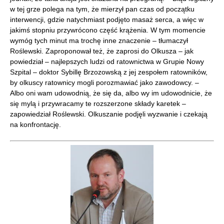
w tej grze polega na tym, że mierzył pan czas od początku
interwencji, gdzie natychmiast podjęto masaż serca, a więc w
jakimś stopniu przywrócono część krążenia. W tym momencie
wymóg tych minut ma trochę inne znaczenie – tłumaczył
Roślewski. Zaproponował też, że zaprosi do Olkusza – jak
powiedział – najlepszych ludzi od ratownictwa w Grupie Nowy
Szpital – doktor Sybillę Brzozowską z jej zespołem ratowników,
by olkuscy ratownicy mogli porozmawiać jako zawodowcy. –
Albo oni wam udowodnią, że się da, albo wy im udowodnicie, że
się mylą i przywracamy te rozszerzone składy karetek –
zapowiedział Roślewski. Olkuszanie podjęli wyzwanie i czekają
na konfrontację.