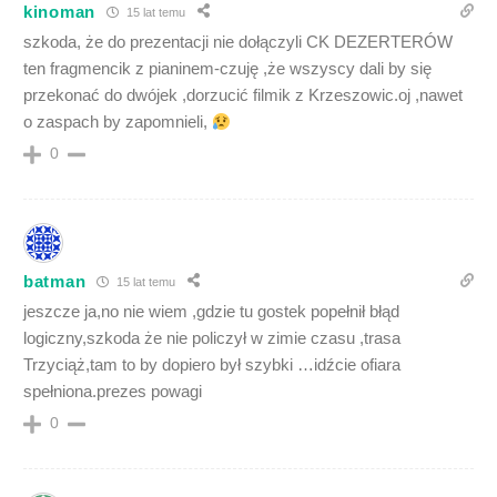
kinoman
15 lat temu
szkoda, że do prezentacji nie dołączyli CK DEZERTERÓW
ten fragmencik z pianinem-czuję ,że wszyscy dali by się
przekonać do dwójek ,dorzucić filmik z Krzeszowic.oj ,nawet
o zaspach by zapomnieli,
0
batman
15 lat temu
jeszcze ja,no nie wiem ,gdzie tu gostek popełnił błąd
logiczny,szkoda że nie policzył w zimie czasu ,trasa
Trzyciąż,tam to by dopiero był szybki …idźcie ofiara
spełniona.prezes powagi
0