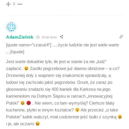
0
AdamZielnik
15 lat temu
[quote name=”czaruś4″] ….życie ludzkie nie jest wiele warte
…[/quote]
Jest warte dokadnie tyle, ile jest w stanie za nie „ludź”
zaplacić.
Zasilki pogrzebowe już dawno obniżone – a co?
Drzewniej doly z wapnem się znakomicie sprawdzaly, a
ludowi się zachcialo jakiś pogrzebów. Grunt, że zaraz po
glosowaniu znalazlo się 400 baniek dla Karkosa na jego
kamieniolom na Dolnym Śląsku w ramach „innowacyjnej
Polski”
. Nie wiem, co tam wymyślą? Cieńsze blaty
kuchenne, plytki w innym ksztalcie?
Ale przecież „o take
Polskie” ludek walczyl, mial codziennie jeść bulki z szynką
i je, ale oczami