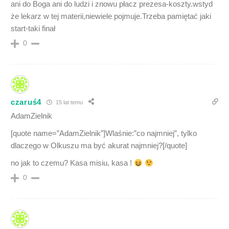
ani do Boga ani do ludzi i znowu płacz prezesa-koszty.wstyd
że lekarz w tej materii,niewiele pojmuje.Trzeba pamiętać jaki
start-taki finał
0
czaruś4
15 lat temu
AdamZielnik
[quote name=”AdamZielnik”]Wlaśnie:”co najmniej”, tylko
dlaczego w Olkuszu ma być akurat najmniej?[/quote]
no jak to czemu? Kasa misiu, kasa !
0