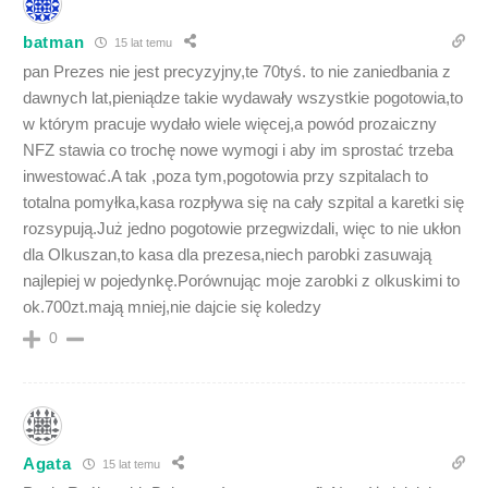
batman
15 lat temu
pan Prezes nie jest precyzyjny,te 70tyś. to nie zaniedbania z
dawnych lat,pieniądze takie wydawały wszystkie pogotowia,to
w którym pracuje wydało wiele więcej,a powód prozaiczny
NFZ stawia co trochę nowe wymogi i aby im sprostać trzeba
inwestować.A tak ,poza tym,pogotowia przy szpitalach to
totalna pomyłka,kasa rozpływa się na cały szpital a karetki się
rozsypują.Już jedno pogotowie przegwizdali, więc to nie ukłon
dla Olkuszan,to kasa dla prezesa,niech parobki zasuwają
najlepiej w pojedynkę.Porównując moje zarobki z olkuskimi to
ok.700zt.mają mniej,nie dajcie się koledzy
0
Agata
15 lat temu