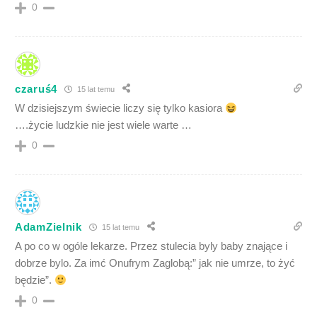
0
czaruś4
15 lat temu
W dzisiejszym świecie liczy się tylko kasiora
….życie ludzkie nie jest wiele warte …
0
AdamZielnik
15 lat temu
A po co w ogóle lekarze. Przez stulecia byly baby znające i
dobrze bylo. Za imć Onufrym Zaglobą:” jak nie umrze, to żyć
będzie”.
0