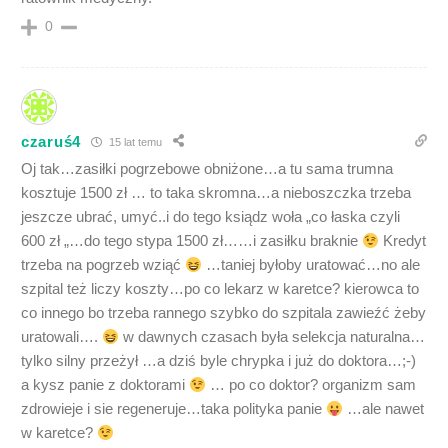
0
czaruś4
15 lat temu
Oj tak…zasiłki pogrzebowe obniżone…a tu sama trumna
kosztuje 1500 zł … to taka skromna…a nieboszczka trzeba
jeszcze ubrać, umyć..i do tego ksiądz woła „co łaska czyli
600 zł „…do tego stypa 1500 zł……i zasiłku braknie
Kredyt
trzeba na pogrzeb wziąć
…taniej byłoby uratować…no ale
szpital też liczy koszty…po co lekarz w karetce? kierowca to
co innego bo trzeba rannego szybko do szpitala zawieźć żeby
uratowali….
w dawnych czasach była selekcja naturalna…
tylko silny przeżył …a dziś byle chrypka i już do doktora…;-)
a kysz panie z doktorami
… po co doktor? organizm sam
zdrowieje i sie regeneruje…taka polityka panie
…ale nawet
w karetce?