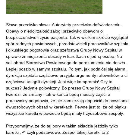
Słowo przeciwko słowu. Autorytety przeciwko doświadczeniu.
Obawy o niedojrzałość załogi przeciwko obawom o
bezpieczeństwo i życie pacjenta. Tak w wielkim skrócie wyglądał
spór radnych powiatowych, przedstawicieli pracowników szpitala
i olkuskiego pogotowia oraz szefostwa Grupy Nowy Szpital w
sprawie zmniejszenia obsady w karetkach o jedną osobę. Na
sali obrad Starostwa Powiatowego do porozumienia nie doszło.
Lepiej poszło w samym szpitalu. Po tym, jak podniósł się alarm,
dyrekcja szpitala częściowo przyjęła argumenty ratowników, a ci
częściowo ustąpili dyrekcji. Jest więc kompromis! Czy to
sukces? Jedynie połowiczny. Bo prezes Grupy Nowy Szpital
twierdzi, że zmiany i tak w końcu będą musiały zajść, a
pracownicy pogotowia, że nie zamierzają dopuścić do powstania
dwuosobowych obsad w karetkach. Pewne jest to, że od piątku
wszystkie karetki w powiecie będą miały trzyosobowe zespoły.
Przypomnijmy, że do tej pory w takim składzie jeździły tylko
karetki „P” czyli podstawowe. Zespół takiej karetki to 2