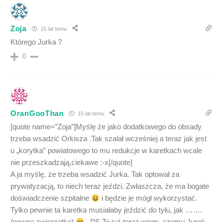
Zoja
15 lat temu
Którego Jurka ?
0
OranGooThan
15 lat temu
[quote name=”Zoja”]Myślę że jako dodatkowego do obsady
trzeba wsadzić Orkisza .Tak szalał wcześniej a teraz jak jest
u „korytka” powiatowego to mu redukcje w karetkach wcale
nie przeszkadzają,ciekawe :-x[/quote]
A ja myślę, że trzeba wsadzić Jurka. Tak optował za
prywatyzacją, to niech teraz jeździ. Zwłaszcza, że ma bogate
doświadczenie szpitalne
i będzie je mógł wykorzystać.
Tylko pewnie ta karetka musiałaby jeździć do tyłu, jak …….
(pewne zwierzątko)
. PS To już teraz wiem, czemu Jurek