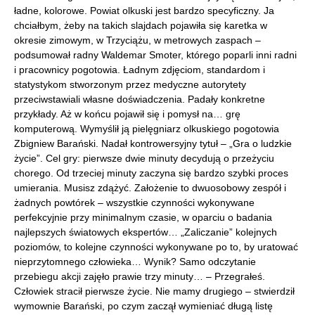
ładne, kolorowe. Powiat olkuski jest bardzo specyficzny. Ja
chciałbym, żeby na takich slajdach pojawiła się karetka w
okresie zimowym, w Trzyciążu, w metrowych zaspach –
podsumował radny Waldemar Smoter, którego poparli inni radni
i pracownicy pogotowia. Ładnym zdjęciom, standardom i
statystykom stworzonym przez medyczne autorytety
przeciwstawiali własne doświadczenia. Padały konkretne
przykłady. Aż w końcu pojawił się i pomysł na… grę
komputerową. Wymyślił ją pielęgniarz olkuskiego pogotowia
Zbigniew Barański. Nadał kontrowersyjny tytuł – „Gra o ludzkie
życie”. Cel gry: pierwsze dwie minuty decydują o przeżyciu
chorego. Od trzeciej minuty zaczyna się bardzo szybki proces
umierania. Musisz zdążyć. Założenie to dwuosobowy zespół i
żadnych powtórek – wszystkie czynności wykonywane
perfekcyjnie przy minimalnym czasie, w oparciu o badania
najlepszych światowych ekspertów… „Zaliczanie” kolejnych
poziomów, to kolejne czynności wykonywane po to, by uratować
nieprzytomnego człowieka… Wynik? Samo odczytanie
przebiegu akcji zajęło prawie trzy minuty… – Przegrałeś.
Człowiek stracił pierwsze życie. Nie mamy drugiego – stwierdził
wymownie Barański, po czym zaczął wymieniać długą listę