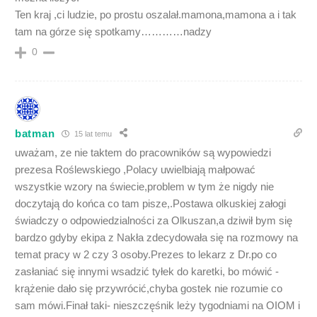
Ten kraj ,ci ludzie, po prostu oszalał.mamona,mamona a i tak
tam na górze się spotkamy…………nadzy
0
batman
15 lat temu
uważam, ze nie taktem do pracowników są wypowiedzi
prezesa Roślewskiego ,Polacy uwielbiają małpować
wszystkie wzory na świecie,problem w tym że nigdy nie
doczytają do końca co tam pisze,.Postawa olkuskiej załogi
świadczy o odpowiedzialności za Olkuszan,a dziwił bym się
bardzo gdyby ekipa z Nakła zdecydowała się na rozmowy na
temat pracy w 2 czy 3 osoby.Prezes to lekarz z Dr.po co
zasłaniać się innymi wsadzić tyłek do karetki, bo mówić -
krążenie dało się przywrócić,chyba gostek nie rozumie co
sam mówi.Finał taki- nieszczęśnik leży tygodniami na OIOM i