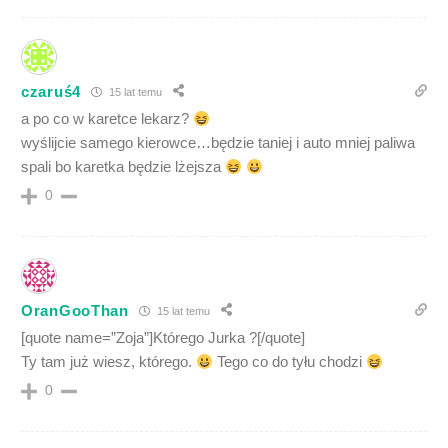
czaruś4
15 lat temu
a po co w karetce lekarz?
wyślijcie samego kierowce…będzie taniej i auto mniej paliwa
spali bo karetka będzie lżejsza
0
OranGooThan
15 lat temu
[quote name=”Zoja”]Którego Jurka ?[/quote]
Ty tam już wiesz, którego.
Tego co do tyłu chodzi
0