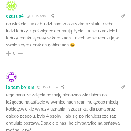
czaruś4
15 lat temu
no właśnie…takich ludzi nam w olkuskim szpitalu trzeba…
ludzi którzy z poświęceniem ratują życie…a nie rządzicieli
którzy redukują etaty w karetkach…niech sobie redukują w
swoich dyrektorskich gabinetach
0
ja tam byłem
15 lat temu
tego pana ze zdjęcia poznaję,niedawno widziałem go
leżącego na asfalcie w wymiocinach reanimującego młodą
kobietę,wielkie wyrazy uznania i szacunku, dla pana oraz
całego zespołu, było 4 osoby i lało się po nich.jeszcze raz
gratuluje postawy.Dbajcie o nas ,bo chyba tylko na państwa
można liczyć.