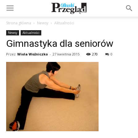
Strona główna
Newsy
Aktualności
Newsy
Aktualności
Gimnastyka dla seniorów
Przez
Wiola Woźniczko
-
27 kwietnia 2015
270
0