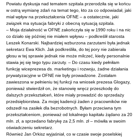
Powiatu dyskusja nad tematem szpitala przerodziła się w końcu
w ostrą wymianę zdań na temat tego, kto za co odpowiadał, jaki
miał wpływ na przekształcenia OFNE – a ostatecznie, jaki
związek ma sytuacja fabryki z obecną sytuacją szpitala.
– Moja działalność w OFNE zakończyła się w 1990 roku i na nic
co działo się później nie miałem wpływu – podkreślił starosta
Leszek Konarski. Najbardziej wzburzona zarzutami była jednak
sekretarz Ewa Klich. Jak podkreśliła, do tej pory nie zabierała
głosu w tej sprawie jednak nie może milczeć, kiedy personalnie
stawia jej się tego typu zarzuty. – Do czasu kiedy pełniłam
funkcję wiceprezesa ds. marketingu i rozwoju, żadne działania
prywatyzacyjne w OFNE nie były prowadzone. Zostałam
zawieszona w pełnieniu tej funkcji na wniosek prezesa Glogazy,
ponieważ stwierdził on, że stanowię wręcz przeszkodę do
dalszych przekształceń, które miały prowadzić do sprzedaży
przedsiębiorstwa. Za mojej kadencji żaden z pracowników nie
odszedł na zasiłek dla bezrobotnych. Byłam przeciwna tym
przekształceniom, ponieważ od lokalnego kapitału żądano za 20
mln. zł, a sprzedano fabrykę za 2,5 mln. zł – mówiła w swoim
oświadczeniu sekretarz.
Również Jan Orkisz wyjaśniał, co w czasie swoje poselskiej