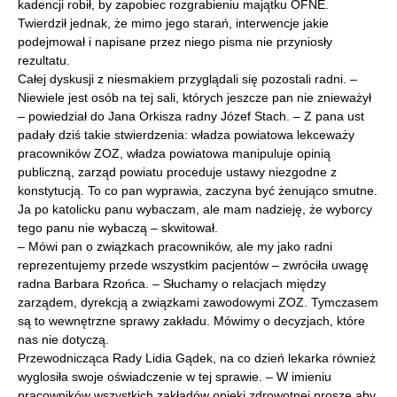
kadencji robił, by zapobiec rozgrabieniu majątku OFNE.
Twierdził jednak, że mimo jego starań, interwencje jakie
podejmował i napisane przez niego pisma nie przyniosły
rezultatu.
Całej dyskusji z niesmakiem przyglądali się pozostali radni. –
Niewiele jest osób na tej sali, których jeszcze pan nie znieważył
– powiedział do Jana Orkisza radny Józef Stach. – Z pana ust
padały dziś takie stwierdzenia: władza powiatowa lekceważy
pracowników ZOZ, władza powiatowa manipuluje opinią
publiczną, zarząd powiatu proceduje ustawy niezgodne z
konstytucją. To co pan wyprawia, zaczyna być żenująco smutne.
Ja po katolicku panu wybaczam, ale mam nadzieję, że wyborcy
tego panu nie wybaczą – skwitował.
– Mówi pan o związkach pracowników, ale my jako radni
reprezentujemy przede wszystkim pacjentów – zwróciła uwagę
radna Barbara Rzońca. – Słuchamy o relacjach między
zarządem, dyrekcją a związkami zawodowymi ZOZ. Tymczasem
są to wewnętrzne sprawy zakładu. Mówimy o decyzjach, które
nas nie dotyczą.
Przewodnicząca Rady Lidia Gądek, na co dzień lekarka również
wyglosiła swoje oświadczenie w tej sprawie. – W imieniu
pracowników wszystkich zakładów opieki zdrowotnej proszę aby