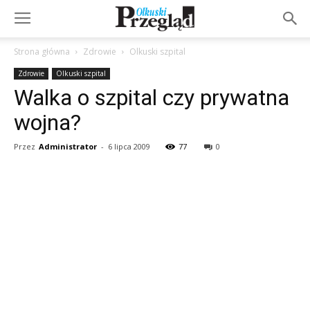
Strona główna
Zdrowie
Olkuski szpital
Zdrowie
Olkuski szpital
Walka o szpital czy prywatna
wojna?
Przez
Administrator
-
6 lipca 2009
77
0