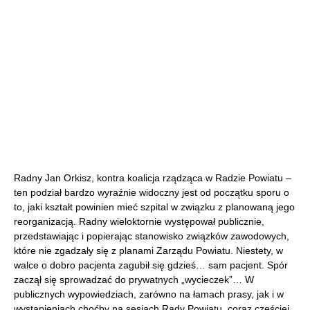
Radny Jan Orkisz, kontra koalicja rządząca w Radzie Powiatu –
ten podział bardzo wyraźnie widoczny jest od początku sporu o
to, jaki kształt powinien mieć szpital w związku z planowaną jego
reorganizacją. Radny wieloktornie występował publicznie,
przedstawiając i popierając stanowisko związków zawodowych,
które nie zgadzały się z planami Zarządu Powiatu. Niestety, w
walce o dobro pacjenta zagubił się gdzieś… sam pacjent. Spór
zaczął się sprowadzać do prywatnych „wycieczek”… W
publicznych wypowiedziach, zarówno na łamach prasy, jak i w
wystąpieniach choćby na sesjach Rady Powiatu, coraz częściej