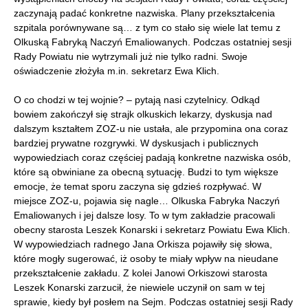
zaczynają padać konkretne nazwiska. Plany przekształcenia
szpitala porównywane są… z tym co stało się wiele lat temu z
Olkuską Fabryką Naczyń Emaliowanych. Podczas ostatniej sesji
Rady Powiatu nie wytrzymali już nie tylko radni. Swoje
oświadczenie złożyła m.in. sekretarz Ewa Klich.
O co chodzi w tej wojnie? – pytają nasi czytelnicy. Odkąd
bowiem zakończył się strajk olkuskich lekarzy, dyskusja nad
dalszym kształtem ZOZ-u nie ustała, ale przypomina ona coraz
bardziej prywatne rozgrywki. W dyskusjach i publicznych
wypowiedziach coraz częściej padają konkretne nazwiska osób,
które są obwiniane za obecną sytuację. Budzi to tym większe
emocje, że temat sporu zaczyna się gdzieś rozpływać. W
miejsce ZOZ-u, pojawia się nagle… Olkuska Fabryka Naczyń
Emaliowanych i jej dalsze losy. To w tym zakładzie pracowali
obecny starosta Leszek Konarski i sekretarz Powiatu Ewa Klich.
W wypowiedziach radnego Jana Orkisza pojawiły się słowa,
które mogły sugerować, iż osoby te miały wpływ na nieudane
przekształcenie zakładu. Z kolei Janowi Orkiszowi starosta
Leszek Konarski zarzucił, że niewiele uczynił on sam w tej
sprawie, kiedy był posłem na Sejm. Podczas ostatniej sesji Rady