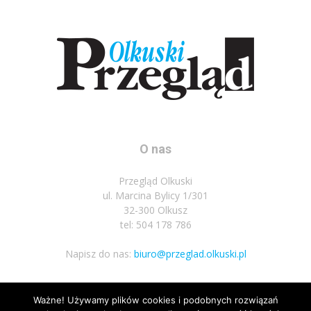
O nas
Przegląd Olkuski
ul. Marcina Bylicy 1/301
32-300 Olkusz
tel: 504 178 786
Napisz do nas:
biuro@przeglad.olkuski.pl
Ważne! Używamy plików cookies i podobnych rozwiązań
Podążaj za nami