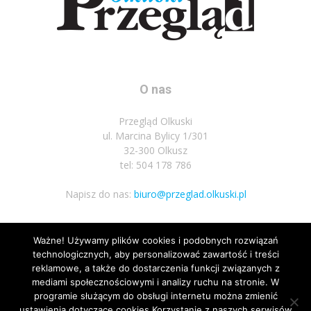
O nas
Przegląd Olkuski
ul. Marcina Bylicy 1/301
32-300 Olkusz
tel: 504 178 786
Napisz do nas:
biuro@przeglad.olkuski.pl
Ważne! Używamy plików cookies i podobnych rozwiązań
Podążaj za nami
technologicznych, aby personalizować zawartość i treści
reklamowe, a także do dostarczenia funkcji związanych z
mediami społecznościowymi i analizy ruchu na stronie. W
programie służącym do obsługi internetu można zmienić
ustawienia dotyczące cookies.Korzystanie z naszych serwisów