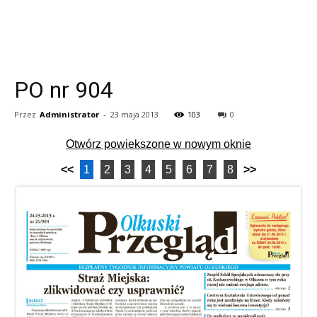
PO nr 904
Przez
Administrator
-
23 maja 2013
103
0