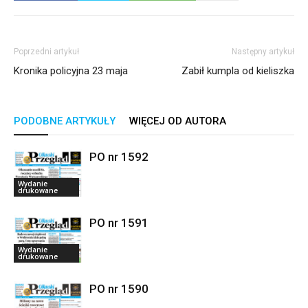
Poprzedni artykuł
Następny artykuł
Kronika policyjna 23 maja
Zabił kumpla od kieliszka
PODOBNE ARTYKUŁY
WIĘCEJ OD AUTORA
PO nr 1592
Wydanie
drukowane
PO nr 1591
Wydanie
drukowane
PO nr 1590