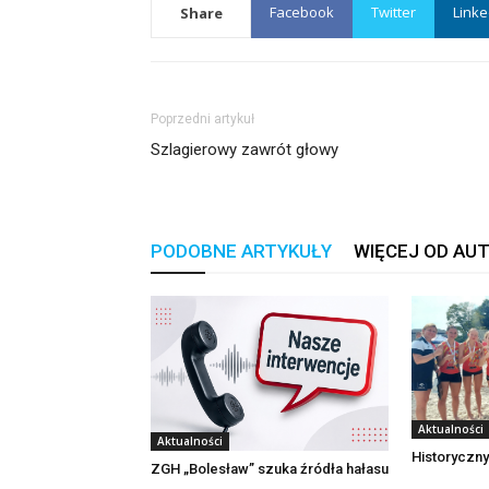
Facebook
Twitter
Linke
Share
Poprzedni artykuł
Szlagierowy zawrót głowy
PODOBNE ARTYKUŁY
WIĘCEJ OD AU
Aktualności
Aktualności
Historyczny
ZGH „Bolesław” szuka źródła hałasu