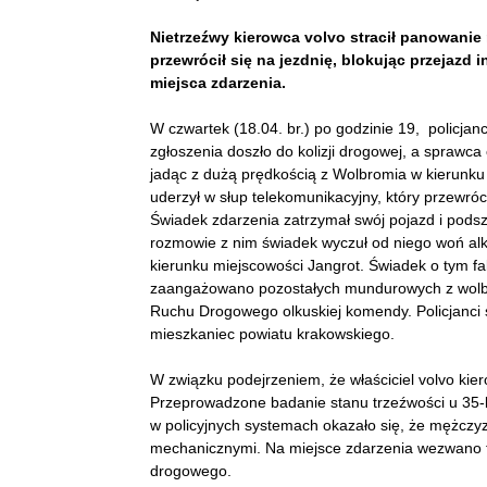
Nietrzeźwy kierowca volvo stracił panowanie 
przewrócił się na jezdnię, blokując przejaz
miejsca zdarzenia.
W czwartek (18.04. br.) po godzinie 19, policjanc
zgłoszenia doszło do kolizji drogowej, a sprawca
jadąc z dużą prędkością z Wolbromia w kierunku T
uderzył w słup telekomunikacyjny, który przewróc
Świadek zdarzenia zatrzymał swój pojazd i pods
rozmowie z nim świadek wyczuł od niego woń alko
kierunku miejscowości Jangrot. Świadek o tym fa
zaangażowano pozostałych mundurowych z wolbro
Ruchu Drogowego olkuskiej komendy. Policjanci sz
mieszkaniec powiatu krakowskiego.
W związku podejrzeniem, że właściciel volvo kier
Przeprowadzone badanie stanu trzeźwości u 35-l
w policyjnych systemach okazało się, że mężczy
mechanicznymi. Na miejsce zdarzenia wezwano tec
drogowego.