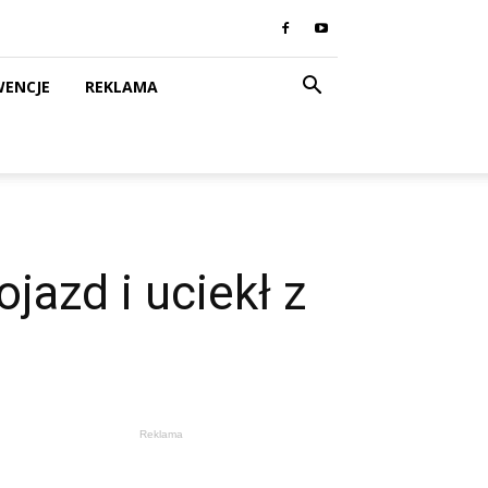
WENCJE
REKLAMA
jazd i uciekł z
Reklama