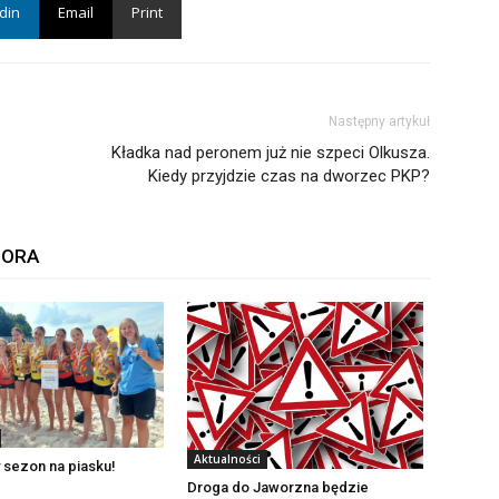
din
Email
Print
Następny artykuł
Kładka nad peronem już nie szpeci Olkusza.
Kiedy przyjdzie czas na dworzec PKP?
TORA
Aktualności
 sezon na piasku!
Droga do Jaworzna będzie