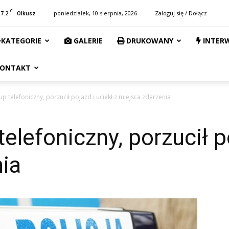
C
17.2
poniedziałek, 10 sierpnia, 2026
Zaloguj się / Dołącz
Olkusz
KATEGORIE
GALERIE
DRUKOWANY
INTER
ONTAKT
up telefoniczny, porzucił pojazd i uciekł z miejsca zdarzenia
elefoniczny, porzucił po
ia