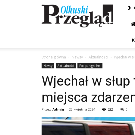
Przegląd
Olkuski
K
Strona główna
Newsy
Aktualności
Wjechał w sł
Newsy
Aktualności
Pod paragrafem
Wjechał w słup t
miejsca zdarzen
Przez
Admin
-
23 kwietnia 2024
522
0