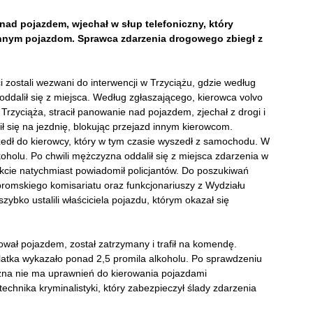
nad pojazdem, wjechał w słup telefoniczny, który
d innym pojazdom. Sprawca zdarzenia drogowego zbiegł z
i zostali wezwani do interwencji w Trzyciążu, gdzie według
 oddalił się z miejsca. Według zgłaszającego, kierowca volvo
rzyciąża, stracił panowanie nad pojazdem, zjechał z drogi i
ił się na jezdnię, blokując przejazd innym kierowcom.
zedł do kierowcy, który w tym czasie wyszedł z samochodu. W
holu. Po chwili mężczyzna oddalił się z miejsca zdarzenia w
kcie natychmiast powiadomił policjantów. Do poszukiwań
mskiego komisariatu oraz funkcjonariuszy z Wydziału
ybko ustalili właściciela pojazdu, którym okazał się
ował pojazdem, został zatrzymany i trafił na komendę.
atka wykazało ponad 2,5 promila alkoholu. Po sprawdzeniu
zna nie ma uprawnień do kierowania pojazdami
hnika kryminalistyki, który zabezpieczył ślady zdarzenia