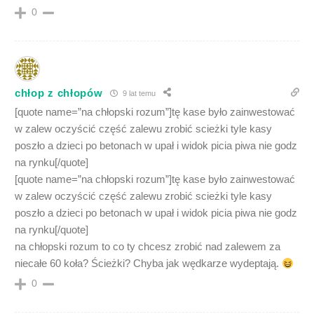
0
chłop z chłopów
9 lat temu
[quote name=”na chłopski rozum”]tę kase było zainwestować
w zalew oczyścić część zalewu zrobić scieżki tyle kasy
poszło a dzieci po betonach w upał i widok picia piwa nie godz
na rynku[/quote]
[quote name=”na chłopski rozum”]tę kase było zainwestować
w zalew oczyścić część zalewu zrobić scieżki tyle kasy
poszło a dzieci po betonach w upał i widok picia piwa nie godz
na rynku[/quote]
na chłopski rozum to co ty chcesz zrobić nad zalewem za
niecałe 60 koła? Ścieżki? Chyba jak wędkarze wydeptają.
0