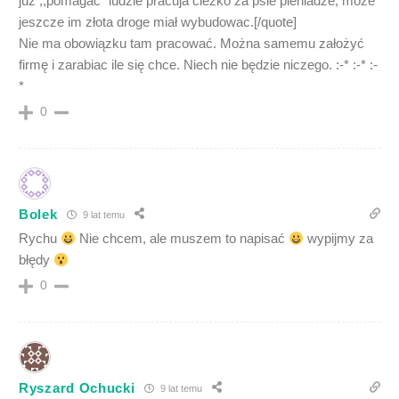
juz ,,pomagac” ludzie pracuja ciezko za psie pieniadze, moze
jeszcze im złota droge miał wybudowac.[/quote]
Nie ma obowiązku tam pracować. Można samemu założyć
firmę i zarabiac ile się chce. Niech nie będzie niczego. :-* :-* :-
*
0
Bolek
9 lat temu
Rychu
Nie chcem, ale muszem to napisać
wypijmy za
błędy
0
Ryszard Ochucki
9 lat temu