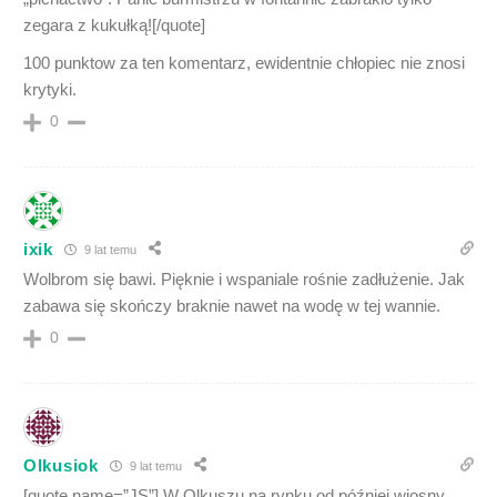
zegara z kukułką![/quote]
100 punktow za ten komentarz, ewidentnie chłopiec nie znosi
krytyki.
0
ixik
9 lat temu
Wolbrom się bawi. Pięknie i wspaniale rośnie zadłużenie. Jak
zabawa się skończy braknie nawet na wodę w tej wannie.
0
Olkusiok
9 lat temu
[quote name=”JS”] W Olkuszu na rynku od później wiosny