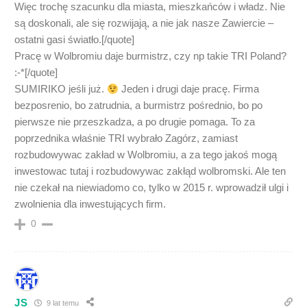
Więc trochę szacunku dla miasta, mieszkańców i władz. Nie
są doskonali, ale się rozwijają, a nie jak nasze Zawiercie –
ostatni gasi światło.[/quote]
Pracę w Wolbromiu daje burmistrz, czy np takie TRI Poland?
:-*[/quote]
SUMIRIKO jeśli już.
Jeden i drugi daje pracę. Firma
bezposrenio, bo zatrudnia, a burmistrz pośrednio, bo po
pierwsze nie przeszkadza, a po drugie pomaga. To za
poprzednika właśnie TRI wybrało Zagórz, zamiast
rozbudowywac zakład w Wolbromiu, a za tego jakoś mogą
inwestowac tutaj i rozbudowywac zakłąd wolbromski. Ale ten
nie czekał na niewiadomo co, tylko w 2015 r. wprowadził ulgi i
zwolnienia dla inwestujących firm.
0
JS
9 lat temu