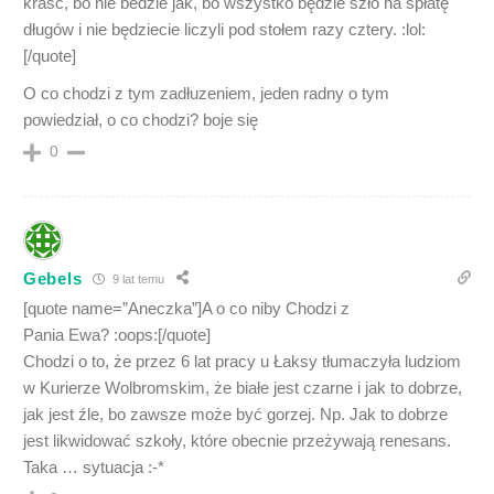
kraść, bo nie bedzie jak, bo wszystko będzie szło na spłatę
długów i nie będziecie liczyli pod stołem razy cztery. :lol:
[/quote]
O co chodzi z tym zadłuzeniem, jeden radny o tym
powiedział, o co chodzi? boje się
0
Gebels
9 lat temu
[quote name=”Aneczka”]A o co niby Chodzi z
Pania Ewa? :oops:[/quote]
Chodzi o to, że przez 6 lat pracy u Łaksy tłumaczyła ludziom
w Kurierze Wolbromskim, że białe jest czarne i jak to dobrze,
jak jest źle, bo zawsze może być gorzej. Np. Jak to dobrze
jest likwidować szkoły, które obecnie przeżywają renesans.
Taka … sytuacja :-*