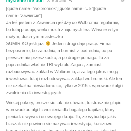
myslenie nie boli
9 lat temu
[quote name=”wolbromiok”][quote name=”JS”][quote
name=”zawiercie”]
Ja też jestem z Zawiercia i jeżdżę do Wolbromia regularnie,
bo tutaj pracuję, wielu moich znajomych też. Właśnie w tym
małym, dusznym miasteczku
SUMIRIKO jeśli już.
Jeden i drugi daje pracę. Firma
bezposrenio, bo zatrudnia, a burmistrz pośrednio, bo po
pierwsze nie przeszkadza, a po drugie pomaga. To za
poprzednika właśnie TRI wybrało Zagórz, zamiast
rozbudowywac zakład w Wolbromiu, a za tego jakoś mogą
inwestowac tutaj i rozbudowywac zakłąd wolbromski. Ale ten
nie czekał na niewiadomo co, tylko w 2015 r. wprowadził ulgi i
zwolnienia dla inwestujących
Wiecej pokory, prosze sie tak nie chwalic, to strasznie glupie
wprowadzac ulgi I zwolnienia dla bogatego kapitału, ktory
pieniadze wywozi do swojego kraju. To, ze wybuduja jakis
blaszak nie powinno sie nazywac inwestycja, kurczowo
trzymaja sie tej niszy, bo maja tania siłę robocza, jaka jest