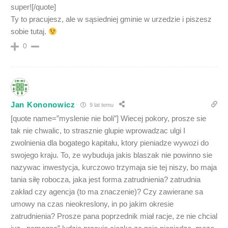
super![/quote]
Ty to pracujesz, ale w sąsiedniej gminie w urzedzie i piszesz
sobie tutaj.
0
Jan Kononowicz
9 lat temu
[quote name=”myslenie nie boli”] Wiecej pokory, prosze sie
tak nie chwalic, to strasznie glupie wprowadzac ulgi I
zwolnienia dla bogatego kapitału, ktory pieniadze wywozi do
swojego kraju. To, ze wybuduja jakis blaszak nie powinno sie
nazywac inwestycja, kurczowo trzymaja sie tej niszy, bo maja
tania siłę robocza, jaka jest forma zatrudnienia? zatrudnia
zakład czy agencja (to ma znaczenie)? Czy zawierane sa
umowy na czas nieokreslony, in po jakim okresie
zatrudnienia? Prosze pana poprzednik miał racje, ze nie chcial