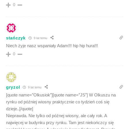
0
stańczyk
9 lat temu
Niech żyje nasz wspaniały Adam!!! hip hip hura!!!
0
gryzol
9 lat temu
[quote name=”Olkusiok”][quote name=”JS”] W Olkuszu na
rynku od później wiosny praktycznie co tydzień coś się
dzieje..[/quote]
Nieprawda. Nie tylko od późnej wiosny, ale cały rok. A
najwięcej w budynku przy rynku. Tam jest niekończcy się