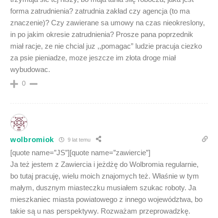
forma zatrudnienia? zatrudnia zakład czy agencja (to ma
znaczenie)? Czy zawierane sa umowy na czas nieokreslony,
in po jakim okresie zatrudnienia? Prosze pana poprzednik
miał racje, ze nie chcial juz ,,pomagac” ludzie pracuja ciezko
za psie pieniadze, moze jeszcze im złota droge miał
wybudowac.
0
wolbromiok
9 lat temu
[quote name=”JS”][quote name=”zawiercie”]
Ja też jestem z Zawiercia i jeżdżę do Wolbromia regularnie,
bo tutaj pracuję, wielu moich znajomych też. Właśnie w tym
małym, dusznym miasteczku musiałem szukac roboty. Ja
mieszkaniec miasta powiatowego z innego województwa, bo
takie są u nas perspektywy. Rozważam przeprowadzkę.