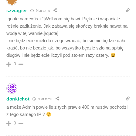
szwagier
9 lat temu
[quote name=”ixik”]Wolbrom się bawi. Pięknie i wspaniale
rośnie zadłużenie. Jak zabawa się skończy braknie nawet na
wodę w tej wannie.[/quote]
I nie będziecie mieli do czego wracać, bo sie nie będzie dało
kraść, bo nie bedzie jak, bo wszystko będzie szło na spłatę
długów i nie będziecie liczyli pod stołem razy cztery.
0
donkichot
9 lat temu
a może Admin powie ile z tych prawie 400 minusów pochodzi
z tego samego IP ?
0