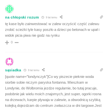
na chłopski rozum
9 lat temu
tę kase było zainwestować w zalew oczyścić część zalewu
zrobić scieżki tyle kasy poszło a dzieci po betonach w upał i
widok picia piwa nie godz na rynku
0
sąsiadka
9 lat temu
[quote name=”londynczyk”]Co wy piszecie pieknie woda
siorbie sobie niczym paryska fontanna. Mieszkam w
Londynie, do Wolbromia jezdze regularnie, bo tutaj pracuje,
podobnie jak wielu moich znajomych, jest super, ogorki rosna
na drzewach, karpie plywaja w zalewie, a obwodnicą szybką
kolejką dojezdzam do centrum zwłaszcza w dni targowe.Jest