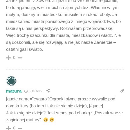
Ja też jestem z Zawiercia i jeżdżę do Wolbromia regularnie,
bo tutaj pracuję, wielu moich znajomych też. Właśnie w tym
małym, dusznym miasteczku musiałem szukac roboty. Ja
mieszkaniec miasta powiatowego z innego województwa, bo
takie są u nas perspektywy. Rozważam przeprowadzkę.
Więc trochę szacunku dla miasta, mieszkańców i władz. Nie
są doskonali, ale się rozwijają, a nie jak nasze Zawiercie –
ostatni gasi światło.
0
matura
9 lat temu
[quote name=”cygaro”]Ogrodki piwne prosze wywalic pod
dom kultury (bo tam i tak nic sie nie dzieje), [/quote]
Jak to się nie dzieje? Jest seans pod churką : „Poszukiwacze
zaginionej matury”.
0