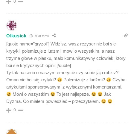
0
Olkusiok
9 lat temu
[quote name=”gryzol”] Widzisz, wasz rezyser nie boi sie
krytyki, polemizuje z ludzmi, mowi o wszystkim, a nasz
trzyma głowe w piasku, mało komunikatywny człowiek, ktory
boi sie krytycznych opinii.[/quote]
Ty tak na serio o naszym emerycie czy sobie jaja robisz?
Oman nie boi się krytyki?
Polemizuje z ludźmi?
Czyba
artykułami sponsorowanymi z wyłaczonymi komentarzami.
Mówi o wszystkim
To jest najlepsze.
Jak
Dyzma. Co miałem powiedzieć – przeczytałem.
0