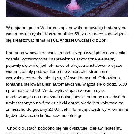
W maju br. gmina Wolbrom zaplanowała renowację fontanny na
wolbromskim rynku. Kosztem blisko 59 tys. zł prace zobowiązała
się zrealizować firma MTCE Andrzej Owczarski z Żor.
Fontanna w nowej odsłonie zasadniczego wyglądu nie zmieniła,
została wyczyszczona i naprawiono uszkodzone elementy,
pojawiły się w niej jednak nowe atrakcje: zainstalowane dysze
wodne zostały podświetlone i po zmierzchu strumienie
wytryskającej wody mienią się różnymi barwami. Odnowiona
fontanna sterowana jest automatycznie, włącza się o godz. 5.30
i pracuje do 23.00. Woda wytryskająca z ośmiu dysz
usadowionych na obrzeżach dolnej niecki fontanny oraz dwóch
umieszczonych na środku niecki górnej woda jest kolorowa od
zmierzchu do godziny 23:00. Jak informują urzędnicy – fontanna
będzie działać do końca sezonu letniego.
Choć o gustach podobno się nie dyskutuje, ciekawi jesteśmy,