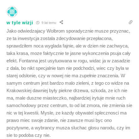
w tyle wizji
9 lat temu
Jako odwiedzajacy Wolbrom sporadycznie musze przyznac,
ze ta inwestycja zostala zdecydowanie przepłacona,
sprawdziłem noca wyglada fajnie, ale w dzien nie zachwyca,
taka krasa, moze faktycznie te jasne wykonczenia psuja cały
efekt. Fontanna jest usytuowana w rogu, widac ja w zasadzie
z dala, bo nikt specjalnie tam nie podchodzi, wiec czy byla w
starej odsłonie, czy w nowej nie ma zupełnie znaczenia. W
samym centrum jest bardzo malo zieleni, z tego co widze na
Krakowskiej dawniej były piekne drzewa, szkoda, ze ich nie
ma, male duszne miasteczko, najbardziej irytuje mnie ruch
samochodowy przez centrum, to od lat zmora, nie zmienia sie
nic w tej kwestii. Mysle, ze kazdy obywatel splecznosci ma
prawo miec swoje zdanie, nie zawsze musi byc ono
pozytywne, a wybrancy musza sluchac glosu narodu, czy im
sie to podoba czy nie.