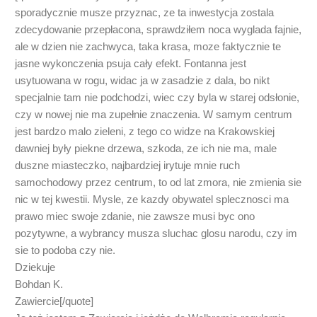
sporadycznie musze przyznac, ze ta inwestycja zostala
zdecydowanie przepłacona, sprawdziłem noca wyglada fajnie,
ale w dzien nie zachwyca, taka krasa, moze faktycznie te
jasne wykonczenia psuja cały efekt. Fontanna jest
usytuowana w rogu, widac ja w zasadzie z dala, bo nikt
specjalnie tam nie podchodzi, wiec czy byla w starej odsłonie,
czy w nowej nie ma zupełnie znaczenia. W samym centrum
jest bardzo malo zieleni, z tego co widze na Krakowskiej
dawniej były piekne drzewa, szkoda, ze ich nie ma, male
duszne miasteczko, najbardziej irytuje mnie ruch
samochodowy przez centrum, to od lat zmora, nie zmienia sie
nic w tej kwestii. Mysle, ze kazdy obywatel splecznosci ma
prawo miec swoje zdanie, nie zawsze musi byc ono
pozytywne, a wybrancy musza sluchac glosu narodu, czy im
sie to podoba czy nie.
Dziekuje
Bohdan K.
Zawiercie[/quote]