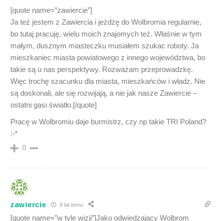
[quote name=”zawiercie”]
Ja też jestem z Zawiercia i jeżdżę do Wolbromia regularnie,
bo tutaj pracuję, wielu moich znajomych też. Właśnie w tym
małym, dusznym miasteczku musiałem szukac roboty. Ja
mieszkaniec miasta powiatowego z innego województwa, bo
takie są u nas perspektywy. Rozważam przeprowadzkę.
Więc trochę szacunku dla miasta, mieszkańców i władz. Nie
są doskonali, ale się rozwijają, a nie jak nasze Zawiercie –
ostatni gasi światło.[/quote]
Pracę w Wolbromiu daje burmistrz, czy np takie TRI Poland?
:-*
0
zawiercie
9 lat temu
[quote name=”w tyle wizji”]Jako odwiedzajacy Wolbrom