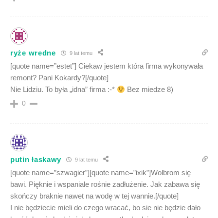
ryże wredne
9 lat temu
[quote name=”estet”] Ciekaw jestem która firma wykonywała
remont? Pani Kokardy?[/quote]
Nie Lidziu. To była „idna” firma :-*
Bez miedze 8)
0
putin łaskawy
9 lat temu
[quote name=”szwagier”][quote name=”ixik”]Wolbrom się
bawi. Pięknie i wspaniale rośnie zadłużenie. Jak zabawa się
skończy braknie nawet na wodę w tej wannie.[/quote]
I nie będziecie mieli do czego wracać, bo sie nie będzie dało