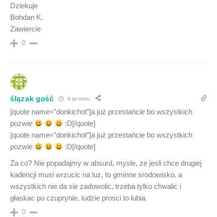
Dziekuje
Bohdan K.
Zawiercie
0
ślązak gość
9 lat temu
[quote name=”donkichot”]a już przestańcie bo wszystkich
pozwie
:D[/quote]
[quote name=”donkichot”]a już przestańcie bo wszystkich
pozwie
:D[/quote]
Za co? Nie popadajmy w absurd, mysle, ze jesli chce drugiej
kadencji musi wrzucic na luz, to gminne srodowisko, a
wszystkich nie da sie zadowolic, trzeba tylko chwalic i
głaskac po czuprynie, ludzie prosci to lubia.
0