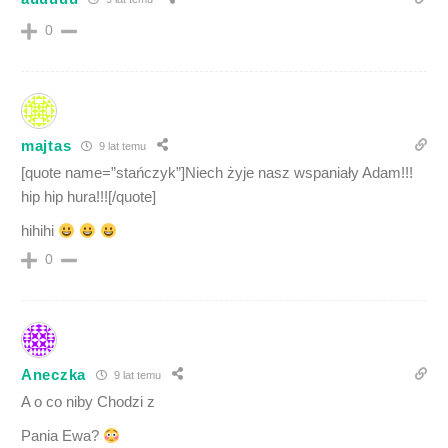
0
majtas
9 lat temu
[quote name=”stańczyk”]Niech żyje nasz wspaniały Adam!!!
hip hip hura!!![/quote]
hihihi
0
Aneczka
9 lat temu
A o co niby Chodzi z
Pania Ewa?