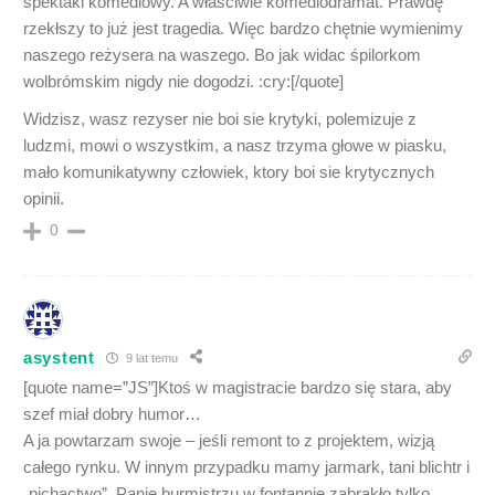
spektakl komediowy. A własciwie komediodramat. Prawdę
rzekłszy to już jest tragedia. Więc bardzo chętnie wymienimy
naszego reżysera na waszego. Bo jak widac śpilorkom
wolbrómskim nigdy nie dogodzi. :cry:[/quote]
Widzisz, wasz rezyser nie boi sie krytyki, polemizuje z
ludzmi, mowi o wszystkim, a nasz trzyma głowe w piasku,
mało komunikatywny człowiek, ktory boi sie krytycznych
opinii.
0
asystent
9 lat temu
[quote name=”JS”]Ktoś w magistracie bardzo się stara, aby
szef miał dobry humor…
A ja powtarzam swoje – jeśli remont to z projektem, wizją
całego rynku. W innym przypadku mamy jarmark, tani blichtr i
„pichactwo”. Panie burmistrzu w fontannie zabrakło tylko