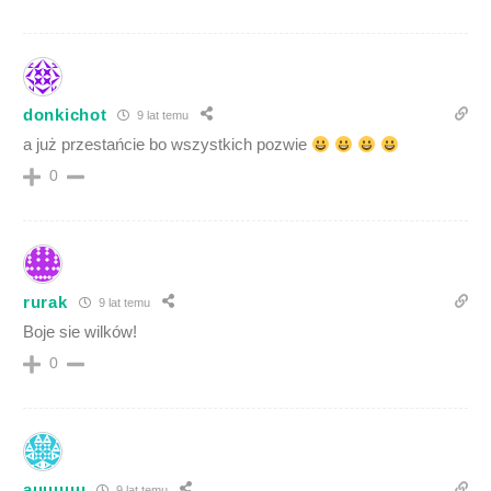
donkichot
9 lat temu
a już przestańcie bo wszystkich pozwie
0
rurak
9 lat temu
Boje sie wilków!
0
auuuuu
9 lat temu