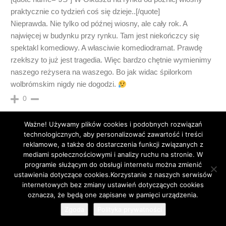
praktycznie co tydzień coś się dzieje..[/quote]
Nieprawda. Nie tylko od późnej wiosny, ale cały rok. A
najwięcej w budynku przy rynku. Tam jest niekończcy się
spektakl komediowy. A własciwie komediodramat. Prawdę
rzekłszy to już jest tragedia. Więc bardzo chętnie wymienimy
naszego reżysera na waszego. Bo jak widac śpilorkom
wolbrómskim nigdy nie dogodzi.
0
Ważne! Używamy plików cookies i podobnych rozwiązań
technologicznych, aby personalizować zawartość i treści
reklamowe, a także do dostarczenia funkcji związanych z
mediami społecznościowymi i analizy ruchu na stronie. W
tyz pichac
9 lat temu
programie służącym do obsługi internetu można zmienić
[quote name=”JS”]
ustawienia dotyczące cookies.Korzystanie z naszych serwisów
Tak, nie podoba mi się wszechobecne w przestrzeni miejskiej
internetowych bez zmiany ustawień dotyczących cookies
50
Wolbromia pichacactwo i tani blichtr.[/quote]
oznacza, że będą one zapisane w pamięci urządzenia.
A mi się podoba.
Zgoda
Polityka prywatności
0