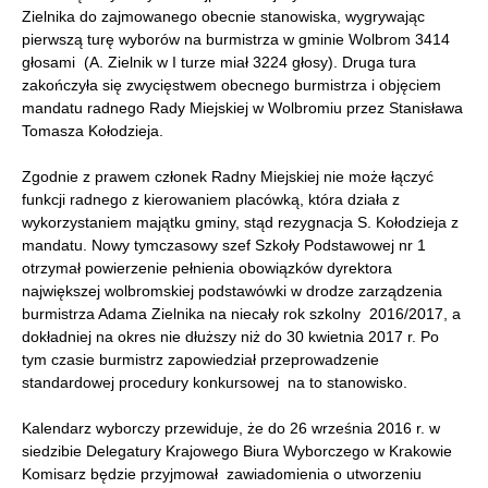
Zielnika do zajmowanego obecnie stanowiska, wygrywając
pierwszą turę wyborów na burmistrza w gminie Wolbrom 3414
głosami (A. Zielnik w I turze miał 3224 głosy). Druga tura
zakończyła się zwycięstwem obecnego burmistrza i objęciem
mandatu radnego Rady Miejskiej w Wolbromiu przez Stanisława
Tomasza Kołodzieja.
Zgodnie z prawem członek Radny Miejskiej nie może łączyć
funkcji radnego z kierowaniem placówką, która działa z
wykorzystaniem majątku gminy, stąd rezygnacja S. Kołodzieja z
mandatu. Nowy tymczasowy szef Szkoły Podstawowej nr 1
otrzymał powierzenie pełnienia obowiązków dyrektora
największej wolbromskiej podstawówki w drodze zarządzenia
burmistrza Adama Zielnika na niecały rok szkolny 2016/2017, a
dokładniej na okres nie dłuższy niż do 30 kwietnia 2017 r. Po
tym czasie burmistrz zapowiedział przeprowadzenie
standardowej procedury konkursowej na to stanowisko.
Kalendarz wyborczy przewiduje, że do 26 września 2016 r. w
siedzibie Delegatury Krajowego Biura Wyborczego w Krakowie
Komisarz będzie przyjmował zawiadomienia o utworzeniu