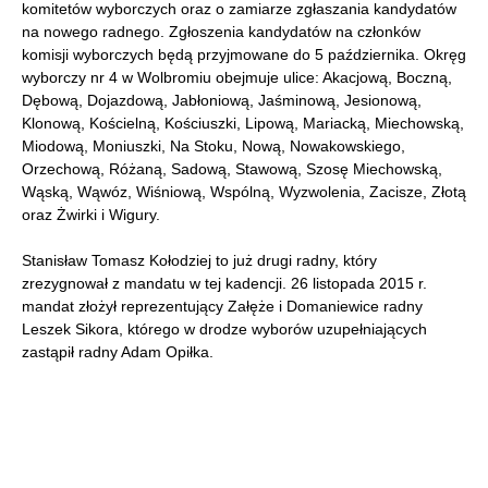
komitetów wyborczych oraz o zamiarze zgłaszania kandydatów
na nowego radnego. Zgłoszenia kandydatów na członków
komisji wyborczych będą przyjmowane do 5 października. Okręg
wyborczy nr 4 w Wolbromiu obejmuje ulice: Akacjową, Boczną,
Dębową, Dojazdową, Jabłoniową, Jaśminową, Jesionową,
Klonową, Kościelną, Kościuszki, Lipową, Mariacką, Miechowską,
Miodową, Moniuszki, Na Stoku, Nową, Nowakowskiego,
Orzechową, Różaną, Sadową, Stawową, Szosę Miechowską,
Wąską, Wąwóz, Wiśniową, Wspólną, Wyzwolenia, Zacisze, Złotą
oraz Żwirki i Wigury.
Stanisław Tomasz Kołodziej to już drugi radny, który
zrezygnował z mandatu w tej kadencji. 26 listopada 2015 r.
mandat złożył reprezentujący Załęże i Domaniewice radny
Leszek Sikora, którego w drodze wyborów uzupełniających
zastąpił radny Adam Opiłka.