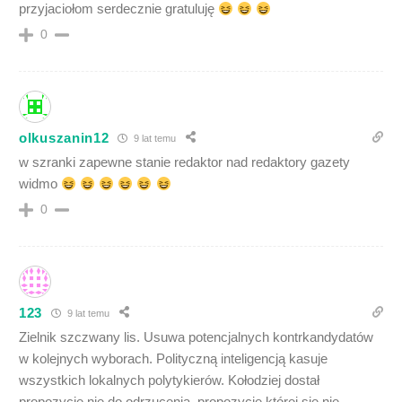
przyjaciołom serdecznie gratuluję
0
olkuszanin12
9 lat temu
w szranki zapewne stanie redaktor nad redaktory gazety
widmo
0
123
9 lat temu
Zielnik szczwany lis. Usuwa potencjalnych kontrkandydatów
w kolejnych wyborach. Polityczną inteligencją kasuje
wszystkich lokalnych polytykierów. Kołodziej dostał
propozycję nie do odrzucenia, propozycję której się nie