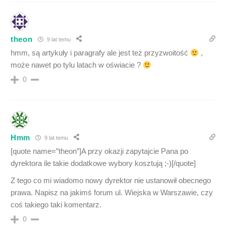
theon
9 lat temu
hmm, są artykuły i paragrafy ale jest też przyzwoitość
,
może nawet po tylu latach w oświacie ?
0
Hmm
9 lat temu
[quote name=”theon”]A przy okazji zapytajcie Pana po
dyrektora ile takie dodatkowe wybory kosztują ;-)[/quote]
Z tego co mi wiadomo nowy dyrektor nie ustanowił obecnego
prawa. Napisz na jakimś forum ul. Wiejska w Warszawie, czy
coś takiego taki komentarz.
0