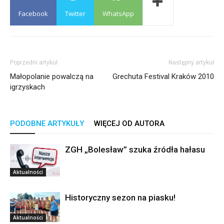
Facebook
Twitter
WhatsApp
Poprzedni artykuł
Następny artykuł
Małopolanie powalczą na
Grechuta Festival Kraków 2010
igrzyskach
PODOBNE ARTYKUŁY
WIĘCEJ OD AUTORA
ZGH „Bolesław” szuka źródła hałasu
Aktualności
Historyczny sezon na piasku!
Aktualności