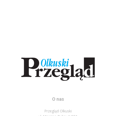
O nas
Przegląd Olkuski