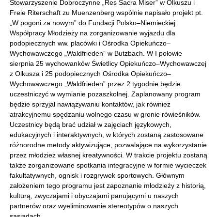
Stowarzyszenie Dobroczynne „Res Sacra Miser” w Olkuszu i
Freie Riterschaft zu Muenzenberg wspólnie napisało projekt pt.
„W pogoni za nowym” do Fundacji Polsko–Niemieckiej
Współpracy Młodzieży na zorganizowanie wyjazdu dla
podopiecznych ww. placówki i Ośrodka Opiekuńczo–
Wychowawczego „Waldfrieden” w Butzbach. W I połowie
sierpnia 25 wychowanków Świetlicy Opiekuńczo–Wychowawczej
z Olkusza i 25 podopiecznych Ośrodka Opiekuńczo–
Wychowawczego „Waldfrieden” przez 2 tygodnie będzie
uczestniczyć w wymianie pozaszkolnej. Zaplanowany program
będzie sprzyjał nawiązywaniu kontaktów, jak również
atrakcyjnemu spędzaniu wolnego czasu w gronie rówieśników.
Uczestnicy będą brać udział w zajęciach językowych,
edukacyjnych i interaktywnych, w których zostaną zastosowane
różnorodne metody aktywizujące, pozwalające na wykorzystanie
przez młodzież własnej kreatywności. W trakcie projektu zostaną
także zorganizowane spotkania integracyjne w formie wycieczek
fakultatywnych, ognisk i rozgrywek sportowych. Głównym
założeniem tego programu jest zapoznanie młodzieży z historią,
kulturą, zwyczajami i obyczajami panującymi u naszych
partnerów oraz wyeliminowanie stereotypów o naszych
sąsiadach.