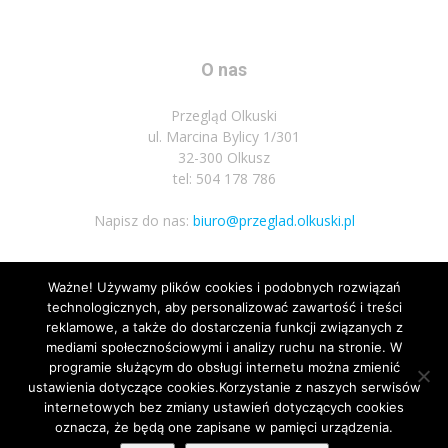
O nas
Przegląd Olkuski
ul. Marcina Bylicy 1/301
32-300 Olkusz
tel: 504 178 786
Napisz do nas:
biuro@przeglad.olkuski.pl
Ważne! Używamy plików cookies i podobnych rozwiązań
Podążaj za nami
technologicznych, aby personalizować zawartość i treści
reklamowe, a także do dostarczenia funkcji związanych z
mediami społecznościowymi i analizy ruchu na stronie. W
programie służącym do obsługi internetu można zmienić
ustawienia dotyczące cookies.Korzystanie z naszych serwisów
internetowych bez zmiany ustawień dotyczących cookies
oznacza, że będą one zapisane w pamięci urządzenia.
Nota prawna
Polityka prywatnosci
Kariera
Regulamin