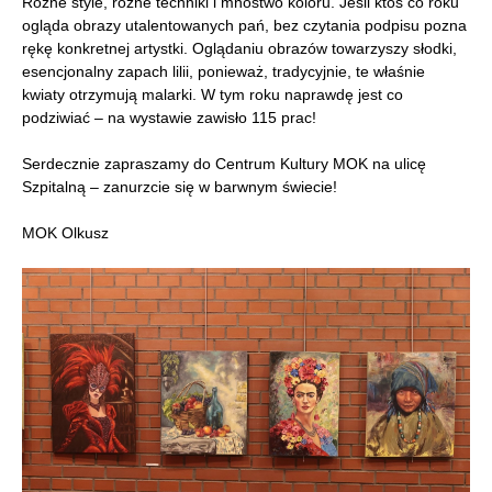
Różne style, różne techniki i mnóstwo koloru. Jeśli ktoś co roku
ogląda obrazy utalentowanych pań, bez czytania podpisu pozna
rękę konkretnej artystki. Oglądaniu obrazów towarzyszy słodki,
esencjonalny zapach lilii, ponieważ, tradycyjnie, te właśnie
kwiaty otrzymują malarki. W tym roku naprawdę jest co
podziwiać – na wystawie zawisło 115 prac!
Serdecznie zapraszamy do Centrum Kultury MOK na ulicę
Szpitalną – zanurzcie się w barwnym świecie!
MOK Olkusz