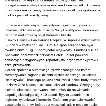
Pozytywka” Grzegorza Kasdepke. Poza tym dla dzieci
przygotowane zostały ciekawe multimedialne zagadki i konkursy
m.in. związane ze znanymi baśniami oraz słodki poczęstunek, a
dla klas pamiątkowe dyplomy.
3 czerwca z kolei najbardziej aktywni najmłodsi czytelnicy
olkuskiej Biblioteki wzięli udział w Nocy Detektywów. Honorowy
patronat nad imprezą objął Burmistrz Miasta
i Gminy Olkusz – Pan Dariusz Rzepka. W imprezie wzięło udział
32 dzieci w wieku od 9 do 13 lat. Na spotkaniu obecna była
również Anita Kulig – Koordynator wojewódzki Fundacji ABCXXI.
Spotkanie poprowadził Krzysztof Petek – autor powieści
sensacyjno-przygodowych, reportażysta, organizator wypraw i
szkół przetrwania.
Oprócz spotkania autorskiego, prowadzonego pod kątem
rozwiązywania zagadek, dziennikarstwa śledczego, szkolenia
„detektywów” i krótkiego pokazu sztuk walki, dzieci brały również
udział w Grze Nocnej – szukaniu skrzyni skarbów. Cztery grupy:
zielona, niebieska, czerwona i żółta miały do rozwiązania
zagadkę składającą się z 10 zadań. Były to zadania m.in.
logiczne, rysunkowe i literackie. Zadaniem grup było również
zastukanie do drzwi jednego z mieszkań, gdzie podając hasło,