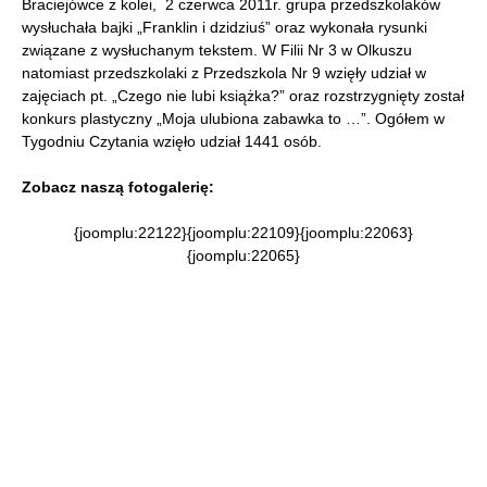
Braciejówce z kolei, 2 czerwca 2011r. grupa przedszkolaków
wysłuchała bajki „Franklin i dzidziuś” oraz wykonała rysunki
związane z wysłuchanym tekstem. W Filii Nr 3 w Olkuszu
natomiast przedszkolaki z Przedszkola Nr 9 wzięły udział w
zajęciach pt. „Czego nie lubi książka?” oraz rozstrzygnięty został
konkurs plastyczny „Moja ulubiona zabawka to …”. Ogółem w
Tygodniu Czytania wzięło udział 1441 osób.
Zobacz naszą fotogalerię:
{joomplu:22122}{joomplu:22109}{joomplu:22063}
{joomplu:22065}