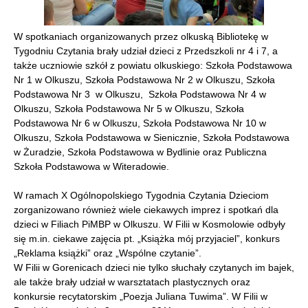
W spotkaniach organizowanych przez olkuską Bibliotekę w
Tygodniu Czytania brały udział dzieci z Przedszkoli nr 4 i 7, a
także uczniowie szkół z powiatu olkuskiego: Szkoła Podstawowa
Nr 1 w Olkuszu, Szkoła Podstawowa Nr 2 w Olkuszu, Szkoła
Podstawowa Nr 3 w Olkuszu, Szkoła Podstawowa Nr 4 w
Olkuszu, Szkoła Podstawowa Nr 5 w Olkuszu, Szkoła
Podstawowa Nr 6 w Olkuszu, Szkoła Podstawowa Nr 10 w
Olkuszu, Szkoła Podstawowa w Sienicznie, Szkoła Podstawowa
w Żuradzie, Szkoła Podstawowa w Bydlinie oraz Publiczna
Szkoła Podstawowa w Witeradowie.
W ramach X Ogólnopolskiego Tygodnia Czytania Dzieciom
zorganizowano również wiele ciekawych imprez i spotkań dla
dzieci w Filiach PiMBP w Olkuszu. W Filii w Kosmolowie odbyły
się m.in. ciekawe zajęcia pt. „Książka mój przyjaciel”, konkurs
„Reklama książki” oraz „Wspólne czytanie”.
W Filii w Gorenicach dzieci nie tylko słuchały czytanych im bajek,
ale także brały udział w warsztatach plastycznych oraz
konkursie recytatorskim „Poezja Juliana Tuwima”. W Filii w