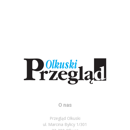
O nas
Przegląd Olkuski
ul. Marcina Bylicy 1/301