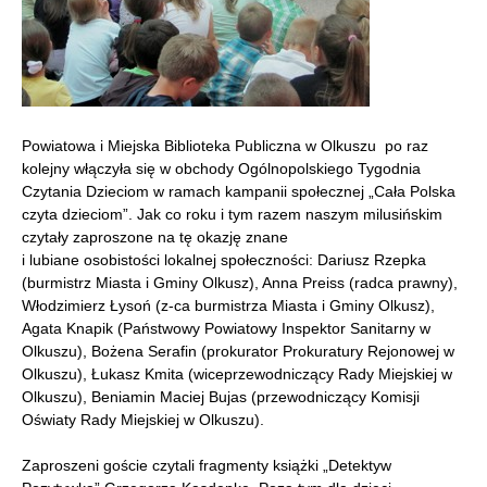
Powiatowa i Miejska Biblioteka Publiczna w Olkuszu po raz
kolejny włączyła się w obchody Ogólnopolskiego Tygodnia
Czytania Dzieciom w ramach kampanii społecznej „Cała Polska
czyta dzieciom”. Jak co roku i tym razem naszym milusińskim
czytały zaproszone na tę okazję znane
i lubiane osobistości lokalnej społeczności: Dariusz Rzepka
(burmistrz Miasta i Gminy Olkusz), Anna Preiss (radca prawny),
Włodzimierz Łysoń (z-ca burmistrza Miasta i Gminy Olkusz),
Agata Knapik (Państwowy Powiatowy Inspektor Sanitarny w
Olkuszu), Bożena Serafin (prokurator Prokuratury Rejonowej w
Olkuszu), Łukasz Kmita (wiceprzewodniczący Rady Miejskiej w
Olkuszu), Beniamin Maciej Bujas (przewodniczący Komisji
Oświaty Rady Miejskiej w Olkuszu).
Zaproszeni goście czytali fragmenty książki „Detektyw