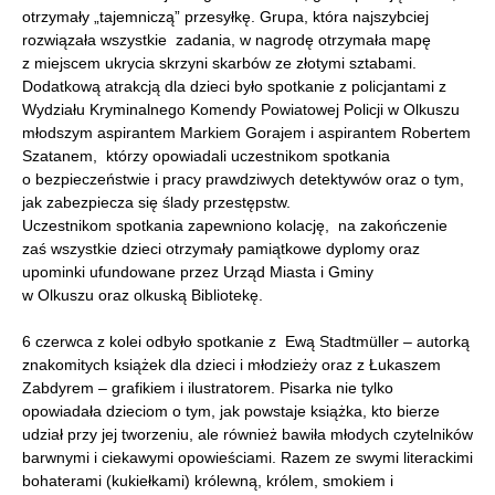
otrzymały „tajemniczą” przesyłkę. Grupa, która najszybciej
rozwiązała wszystkie zadania, w nagrodę otrzymała mapę
z miejscem ukrycia skrzyni skarbów ze złotymi sztabami.
Dodatkową atrakcją dla dzieci było spotkanie z policjantami z
Wydziału Kryminalnego Komendy Powiatowej Policji w Olkuszu
młodszym aspirantem Markiem Gorajem i aspirantem Robertem
Szatanem, którzy opowiadali uczestnikom spotkania
o bezpieczeństwie i pracy prawdziwych detektywów oraz o tym,
jak zabezpiecza się ślady przestępstw.
Uczestnikom spotkania zapewniono kolację, na zakończenie
zaś wszystkie dzieci otrzymały pamiątkowe dyplomy oraz
upominki ufundowane przez Urząd Miasta i Gminy
w Olkuszu oraz olkuską Bibliotekę.
6 czerwca z kolei odbyło spotkanie z Ewą Stadtmüller – autorką
znakomitych książek dla dzieci i młodzieży oraz z Łukaszem
Zabdyrem – grafikiem i ilustratorem. Pisarka nie tylko
opowiadała dzieciom o tym, jak powstaje książka, kto bierze
udział przy jej tworzeniu, ale również bawiła młodych czytelników
barwnymi i ciekawymi opowieściami. Razem ze swymi literackimi
bohaterami (kukiełkami) królewną, królem, smokiem i