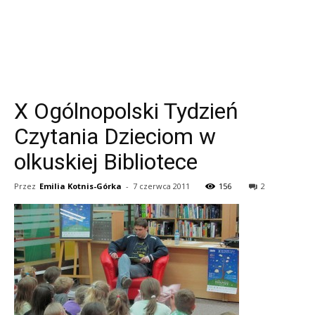
X Ogólnopolski Tydzień
Czytania Dzieciom w
olkuskiej Bibliotece
Przez
Emilia Kotnis-Górka
-
7 czerwca 2011
156
2