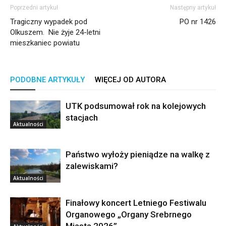
Poprzedni artykuł
Następny artykuł
Tragiczny wypadek pod
PO nr 1426
Olkuszem. Nie żyje 24-letni
mieszkaniec powiatu
PODOBNE ARTYKUŁY
WIĘCEJ OD AUTORA
UTK podsumował rok na kolejowych
stacjach
Aktualności
Państwo wyłoży pieniądze na walkę z
zalewiskami?
Aktualności
Finałowy koncert Letniego Festiwalu
Organowego „Organy Srebrnego