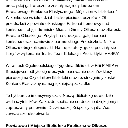
uroczystej gali wręczone zostały nagrody laureatom
Powiatowego Konkursu Plastycznego „Mój dzień w bibliotece”.
W konkursie wzięło udział blisko pięciuset uczniów z 26
przedszkoli z powiatu olkuskiego. Patronat honorowy nad
konkursem objęli Burmistrz Miasta i Gminy Olkusz oraz Starosta
Powiatu Olkuskiego. Przybyli na uroczystą galę laureaci
konkursu oraz uczniowie z partnerskiego Przedszkola Nr 7 w
Olkuszu obejrzeli spektakl „Na tropie afery, gdzie podziały się
litery” w wykonaniu Teatru Teatr Edukacji i Profilaktyki „MASKA”.
W ramach Ogólnopolskiego Tygodnia Bibliotek w Filii PiMBP w
Braciejówce odbyło się uroczyste pasowanie uczniów klasy
pierwszej na Czytelników Biblioteki oraz rozstrzygnięty został
Konkurs Plastyczny na najpiękniejszą zakładkę.
To był bardzo intensywny czas! Naszą Bibliotekę odwiedziło
wielu czytelników. Za każde spotkanie serdecznie dziękujemy i
zapraszamy ponownie. Drzwi naszej Książnicy są dla Was
zawsze szeroko otwarte.
Powiatowa i Miejska Biblioteka Publiczna w Olkuszu