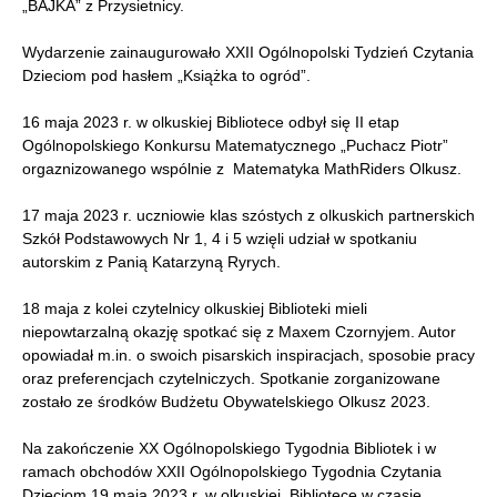
„BAJKA” z Przysietnicy.
Wydarzenie zainaugurowało XXII Ogólnopolski Tydzień Czytania
Dzieciom pod hasłem „Książka to ogród”.
16 maja 2023 r. w olkuskiej Bibliotece odbył się II etap
Ogólnopolskiego Konkursu Matematycznego „Puchacz Piotr”
orgaznizowanego wspólnie z Matematyka MathRiders Olkusz.
17 maja 2023 r. uczniowie klas szóstych z olkuskich partnerskich
Szkół Podstawowych Nr 1, 4 i 5 wzięli udział w spotkaniu
autorskim z Panią Katarzyną Ryrych.
18 maja z kolei czytelnicy olkuskiej Biblioteki mieli
niepowtarzalną okazję spotkać się z Maxem Czornyjem. Autor
opowiadał m.in. o swoich pisarskich inspiracjach, sposobie pracy
oraz preferencjach czytelniczych. Spotkanie zorganizowane
zostało ze środków Budżetu Obywatelskiego Olkusz 2023.
Na zakończenie XX Ogólnopolskiego Tygodnia Bibliotek i w
ramach obchodów XXII Ogólnopolskiego Tygodnia Czytania
Dzieciom 19 maja 2023 r. w olkuskiej Bibliotece w czasie