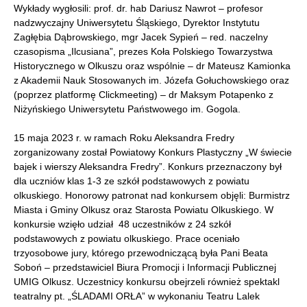
Wykłady wygłosili: prof. dr. hab Dariusz Nawrot – profesor
nadzwyczajny Uniwersytetu Śląskiego, Dyrektor Instytutu
Zagłębia Dąbrowskiego, mgr Jacek Sypień – red. naczelny
czasopisma „Ilcusiana”, prezes Koła Polskiego Towarzystwa
Historycznego w Olkuszu oraz wspólnie – dr Mateusz Kamionka
z Akademii Nauk Stosowanych im. Józefa Gołuchowskiego oraz
(poprzez platformę Clickmeeting) – dr Maksym Potapenko z
Niżyńskiego Uniwersytetu Państwowego im. Gogola.
15 maja 2023 r. w ramach Roku Aleksandra Fredry
zorganizowany został Powiatowy Konkurs Plastyczny „W świecie
bajek i wierszy Aleksandra Fredry”. Konkurs przeznaczony był
dla uczniów klas 1-3 ze szkół podstawowych z powiatu
olkuskiego. Honorowy patronat nad konkursem objęli: Burmistrz
Miasta i Gminy Olkusz oraz Starosta Powiatu Olkuskiego. W
konkursie wzięło udział 48 uczestników z 24 szkół
podstawowych z powiatu olkuskiego. Prace oceniało
trzyosobowe jury, którego przewodniczącą była Pani Beata
Soboń – przedstawiciel Biura Promocji i Informacji Publicznej
UMIG Olkusz. Uczestnicy konkursu obejrzeli również spektakl
teatralny pt. „ŚLADAMI ORŁA” w wykonaniu Teatru Lalek