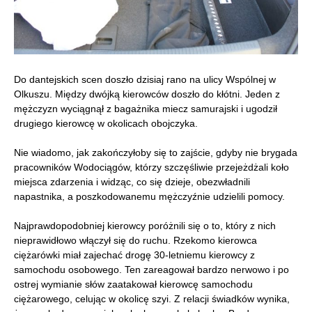
Do dantejskich scen doszło dzisiaj rano na ulicy Wspólnej w
Olkuszu. Między dwójką kierowców doszło do kłótni. Jeden z
mężczyzn wyciągnął z bagażnika miecz samurajski i ugodził
drugiego kierowcę w okolicach obojczyka.
Nie wiadomo, jak zakończyłoby się to zajście, gdyby nie brygada
pracowników Wodociągów, którzy szczęśliwie przejeżdżali koło
miejsca zdarzenia i widząc, co się dzieje, obezwładnili
napastnika, a poszkodowanemu mężczyźnie udzielili pomocy.
Najprawdopodobniej kierowcy poróżnili się o to, który z nich
nieprawidłowo włączył się do ruchu. Rzekomo kierowca
ciężarówki miał zajechać drogę 30-letniemu kierowcy z
samochodu osobowego. Ten zareagował bardzo nerwowo i po
ostrej wymianie słów zaatakował kierowcę samochodu
ciężarowego, celując w okolicę szyi. Z relacji świadków wynika,