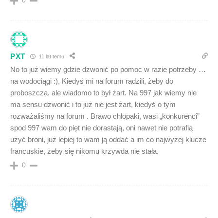
0
PXT
11 lat temu
No to już wiemy gdzie dzwonić po pomoc w razie potrzeby …
na wodociągi :), Kiedyś mi na forum radzili, żeby do
proboszcza, ale wiadomo to był żart. Na 997 jak wiemy nie
ma sensu dzwonić i to już nie jest żart, kiedyś o tym
rozważaliśmy na forum . Brawo chłopaki, wasi „konkurenci”
spod 997 wam do pięt nie dorastają, oni nawet nie potrafią
użyć broni, już lepiej to wam ją oddać a im co najwyżej klucze
francuskie, żeby się nikomu krzywda nie stała.
0