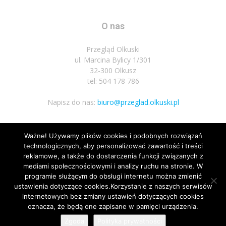
O nas
Przegląd Olkuski
ul. Marcina Bylicy 1/301
32-300 Olkusz
tel: 504 178 786
Napisz do nas:
biuro@przeglad.olkuski.pl
Ważne! Używamy plików cookies i podobnych rozwiązań
Podążaj za nami
technologicznych, aby personalizować zawartość i treści
reklamowe, a także do dostarczenia funkcji związanych z
mediami społecznościowymi i analizy ruchu na stronie. W
programie służącym do obsługi internetu można zmienić
ustawienia dotyczące cookies.Korzystanie z naszych serwisów
internetowych bez zmiany ustawień dotyczących cookies
23
oznacza, że będą one zapisane w pamięci urządzenia.
Nota prawna
Polityka prywatnosci
Kariera
Regulamin
Zgoda
Polityka prywatności
© Wszelkie prawa zastrzeżone 2020