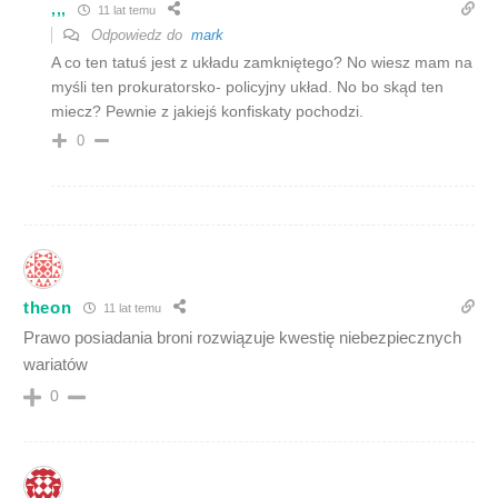
,,,
11 lat temu
Odpowiedz do
mark
A co ten tatuś jest z układu zamkniętego? No wiesz mam na
myśli ten prokuratorsko- policyjny układ. No bo skąd ten
miecz? Pewnie z jakiejś konfiskaty pochodzi.
0
theon
11 lat temu
Prawo posiadania broni rozwiązuje kwestię niebezpiecznych
wariatów
0