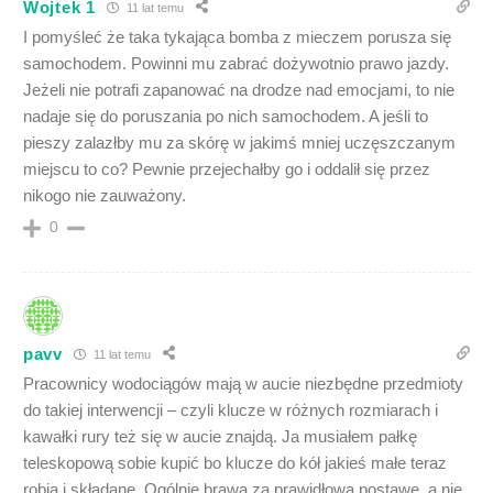
Wojtek 1
11 lat temu
I pomyśleć że taka tykająca bomba z mieczem porusza się
samochodem. Powinni mu zabrać dożywotnio prawo jazdy.
Jeżeli nie potrafi zapanować na drodze nad emocjami, to nie
nadaje się do poruszania po nich samochodem. A jeśli to
pieszy zalazłby mu za skórę w jakimś mniej uczęszczanym
miejscu to co? Pewnie przejechałby go i oddalił się przez
nikogo nie zauważony.
0
pavv
11 lat temu
Pracownicy wodociągów mają w aucie niezbędne przedmioty
do takiej interwencji – czyli klucze w różnych rozmiarach i
kawałki rury też się w aucie znajdą. Ja musiałem pałkę
teleskopową sobie kupić bo klucze do kół jakieś małe teraz
robią i składane. Ogólnie brawa za prawidłową postawę, a nie