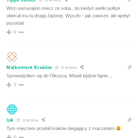
Wozi samurajski miecz ze sobą , bo kiedyś wielki polityk
obiecał mu tu drugą Japonię. Wyszło – jak zawsze, ale apetyt
pozostał.
0
Malkontent Kraków
11 lat temu
Sprowadziłem się do Olkusza. Mówili będzie fajnie…
0
luk
11 lat temu
Tym mieczem przebili kraków biegający z maczetami
0