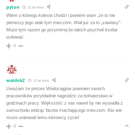
pyton
11 lat temu
Wiem o którego kolesia chodzi i powiem wam ,że to nie
pierwszy jego atak tym mieczem. Miał już za to „zawiasy”.
Może tym razem go przymkną bo takich psycholi trzeba
izolować.
0
waldek2
11 lat temu
Uważam że prezes Wodociągów powinien swoich
pracowników przykładnie nagrodzić za bohaterstwo w
godzinach pracy. Większość z nas nawet by nie wysiadła z
samochodu widząc faceta machającego mieczem. Kto wie
może uratowali temu kierowcy życie!
0