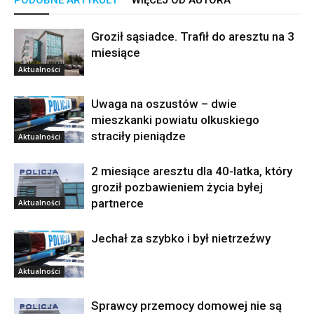
PODOBNE ARTYKUŁY
WIĘCEJ OD AUTORA
Groził sąsiadce. Trafił do aresztu na 3
miesiące
Aktualności
Uwaga na oszustów – dwie
mieszkanki powiatu olkuskiego
straciły pieniądze
Aktualności
2 miesiące aresztu dla 40-latka, który
groził pozbawieniem życia byłej
partnerce
Aktualności
Jechał za szybko i był nietrzeźwy
Aktualności
Sprawcy przemocy domowej nie są