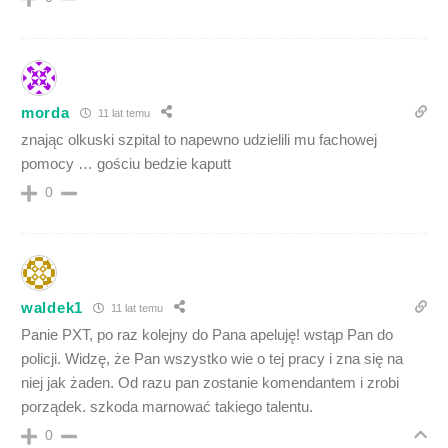
morda
11 lat temu
znając olkuski szpital to napewno udzielili mu fachowej
pomocy … gościu bedzie kaputt
0
waldek1
11 lat temu
Panie PXT, po raz kolejny do Pana apeluję! wstąp Pan do
policji. Widzę, że Pan wszystko wie o tej pracy i zna się na
niej jak żaden. Od razu pan zostanie komendantem i zrobi
porządek. szkoda marnować takiego talentu.
0