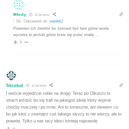
Młody
11 lat temu
Odpowiedz do
waldek2
Powinien ich zwolnić bo zamiast być tam gdzie woda
wycieka to jechali gdzie krew się polać miała …
0
Skrobol
11 lat temu
I weźcie wyjedźcie sobie na drogę. Teraz po Olkuszu to
strach jeździć bo się trafi na jakiegoś idiotę który wyjmie
choćby maczetę i po mnie. Ani to śmieszne, ani niewiem co
bo jak ktoś z zewnątrz coś takiego słyszy to nie wierzy, ale to
prawda. Tylko u nas tacy idioci istnieją naprawdę