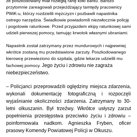
że poszkodowany miał rozległą ranę koło barku. Bardzo
przytomnie zareagowali przejeżdżający tamtędy pracownicy
PWiK-u, którzy rozdzielili mężczyzn i pozbawili napastnika
ostrego narzędzia. Świadkowie powiadomili niezwłocznie policję
i pogotowie ratunkowe. Przed przyjazdem ekipy ratunkowej sami
udzieli pierwszej pomocy, tamując krwotok własnymi ubraniami.
Napastnik został zatrzymany przez mundurowych i najpewniej
wkrótce zostaną mu przedstawione zarzuty. Poszkodowanego
kierowcę przewieziono do szpitala, gdzie lekarze udzielili mu
Jego życiu i zdrowiu nie zagraża
fachowej pomocy.
niebezpieczeństwo.
– Policjanci przeprowadzili oględziny miejsca zdarzenia,
wykonali dokumentację fotograficzną i rozpoczęli
wyjaśnianie okoliczności zdarzenia. Zatrzymany to 30-
letni olkuszanin. Był trzeźwy. Wkrótce usłyszy zarzut
popełnienia przestępstwa przeciwko życiu i zdrowiu –
poinformowała nadkom. Agnieszka Fryben, oficer
prasowy Komendy Powiatowej Policji w Olkuszu.