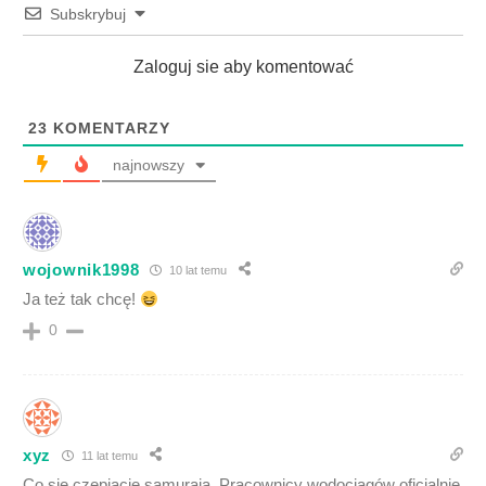
Subskrybuj
Zaloguj sie aby komentować
23
KOMENTARZY
najnowszy
wojownik1998
10 lat temu
Ja też tak chcę!
0
xyz
11 lat temu
Co się czepiacie samuraja. Pracownicy wodociągów oficjalnie