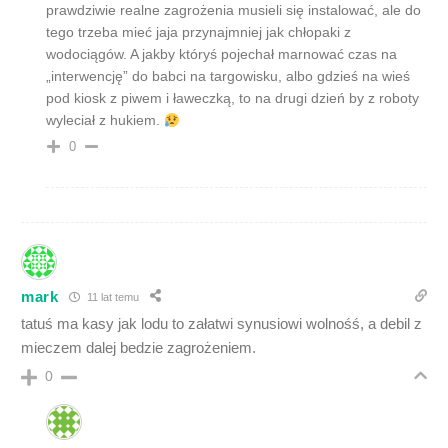
prawdziwie realne zagrożenia musieli się instalować, ale do
tego trzeba mieć jaja przynajmniej jak chłopaki z
wodociągów. A jakby któryś pojechał marnować czas na
„interwencję” do babci na targowisku, albo gdzieś na wieś
pod kiosk z piwem i ławeczką, to na drugi dzień by z roboty
wyleciał z hukiem.
0
mark
11 lat temu
tatuś ma kasy jak lodu to załatwi synusiowi wolnośś, a debil z
mieczem dalej bedzie zagrożeniem.
0