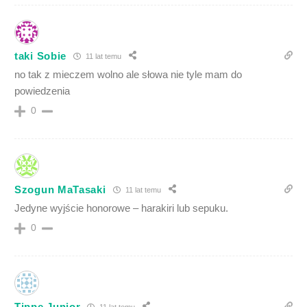
taki Sobie
11 lat temu
no tak z mieczem wolno ale słowa nie tyle mam do
powiedzenia
0
Szogun MaTasaki
11 lat temu
Jedyne wyjście honorowe – harakiri lub sepuku.
0
Tippe Junior
11 lat temu