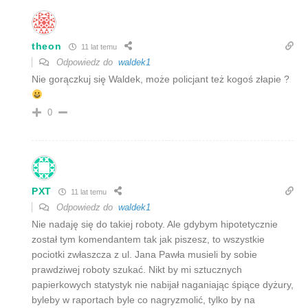
theon
11 lat temu
Odpowiedz do
waldek1
Nie gorączkuj się Waldek, może policjant też kogoś złapie ?
0
PXT
11 lat temu
Odpowiedz do
waldek1
Nie nadaję się do takiej roboty. Ale gdybym hipotetycznie
został tym komendantem tak jak piszesz, to wszystkie
pociotki zwłaszcza z ul. Jana Pawła musieli by sobie
prawdziwej roboty szukać. Nikt by mi sztucznych
papierkowych statystyk nie nabijał naganiając śpiące dyżury,
byleby w raportach byle co nagryzmolić, tylko by na