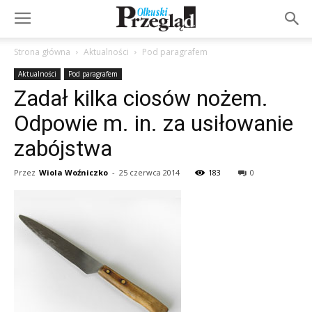
Strona główna
Aktualności
Pod paragrafem
Aktualności
Pod paragrafem
Zadał kilka ciosów nożem.
Odpowie m. in. za usiłowanie
zabójstwa
Przez
Wiola Woźniczko
-
25 czerwca 2014
183
0