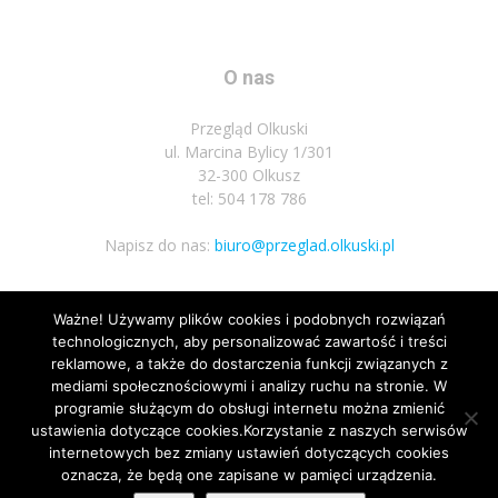
O nas
Przegląd Olkuski
ul. Marcina Bylicy 1/301
32-300 Olkusz
tel: 504 178 786
Napisz do nas:
biuro@przeglad.olkuski.pl
Ważne! Używamy plików cookies i podobnych rozwiązań
Podążaj za nami
technologicznych, aby personalizować zawartość i treści
reklamowe, a także do dostarczenia funkcji związanych z
mediami społecznościowymi i analizy ruchu na stronie. W
programie służącym do obsługi internetu można zmienić
ustawienia dotyczące cookies.Korzystanie z naszych serwisów
internetowych bez zmiany ustawień dotyczących cookies
oznacza, że będą one zapisane w pamięci urządzenia.
Nota prawna
Polityka prywatnosci
Kariera
Regulamin